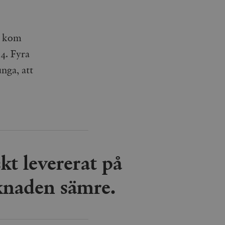
n kom
4. Fyra
unga, att
kt levererat på
knaden sämre.