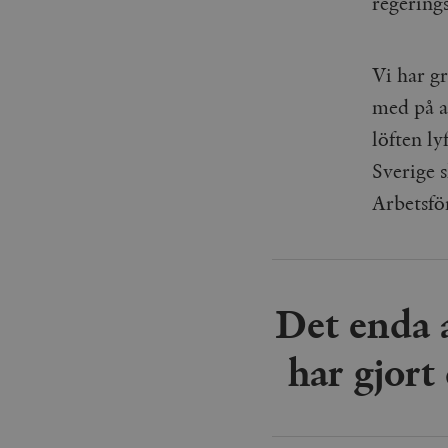
regering
Vi har g
med på a
löften ly
Sverige s
Arbetsfö
Det enda a
har gjor