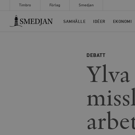
Timbro
Förlag
Smedjan
Timbro
SAMHÄLLE
IDÉER
EKONOMI
DEBATT
Ylva
miss
arbe