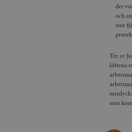
woocommerce_items_in_
det vo
och an
wp_woocommerce_sessio
{32}
stor fj
__cf_bm
protek
_hjAbsoluteSessionInPr
Tre av Jo
löftena r
__cf_bm
arbetsma
arbetsma
misslycka
Namn
Namn
som kom
_ga
YSC
VISITOR_INFO1_LIVE