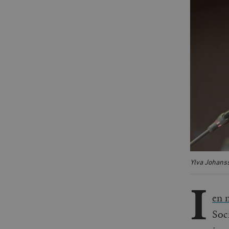
Ylva Johans
I
en 
Soc