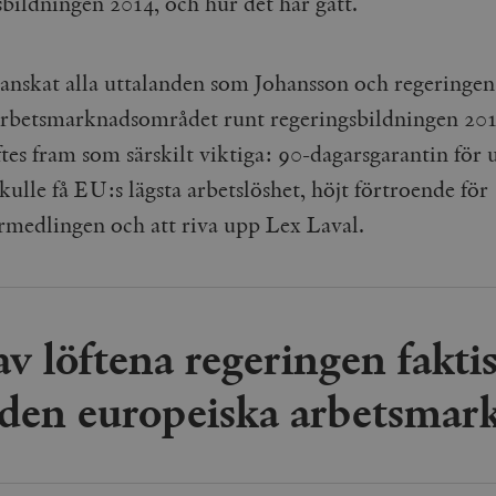
sbildningen 2014, och hur det har gått.
ranskat alla uttalanden som Johansson och regeringe
rbetsmarknadsområdet runt regeringsbildningen 201
ftes fram som särskilt viktiga: 90-dagarsgarantin för 
kulle få EU:s lägsta arbetslöshet, höjt förtroende för
rmedlingen och att riva upp Lex Laval.
v löftena regeringen faktis
t den europeiska arbetsmar