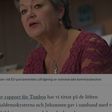
son vid EU-parlamentets utfrågning av nominerade kommissionärer.
ny rapport för Timbro
har vi tittat på de löften
ialdemokraterna och Johansson gav i samband med v