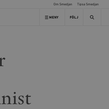
Om Smedjan
Tipsa Smedjan
MENY
FÖLJ
FÖLJ OSS
SEARCH
r
nist