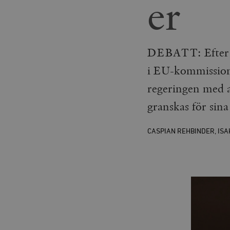
er
DEBATT: Efter f
i EU-kommissione
regeringen med a
granskas för sin
CASPIAN REHBINDER
,
ISA