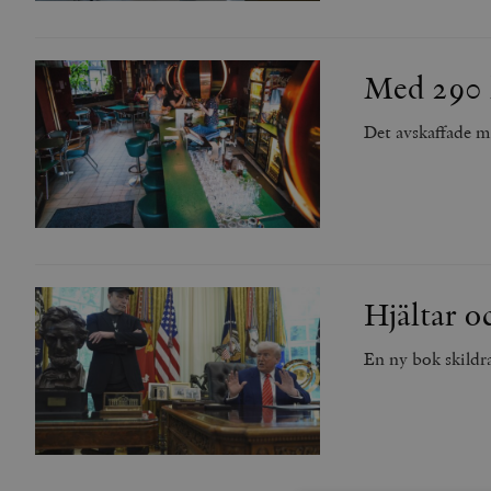
Med 290 k
Det avskaffade m
Hjältar o
En ny bok skildra