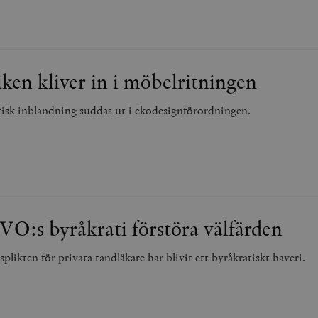
iken kliver in i möbelritningen
tisk inblandning suddas ut i ekodesignförordningen.
IVO:s byråkrati förstöra välfärden
splikten för privata tandläkare har blivit ett byråkratiskt haveri.