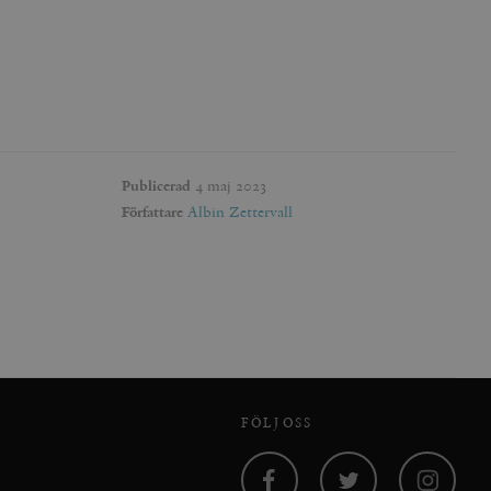
inbäddade videor.
rsal Analytics - vilket är
lystjänst. Denna cookie
t tilldela ett
ierare. Den ingår i varje
darinställningar för
t beräkna besökar-,
öra om
Publicerad
4 maj 2023
pporterna.
 av Youtube-gränssnittet.
Författare
Albin Zettervall
agrar och uppdaterar ett
r att räkna och spåra
s. Detta är fördelaktigt
 av Google Analytics, där
gen av deras webbplats.
dentitetsnumret för
är en variant av _gat-kakan
registreras av Google på
ter, såsom realtidsbud
t bevara
r.
FÖLJ OSS