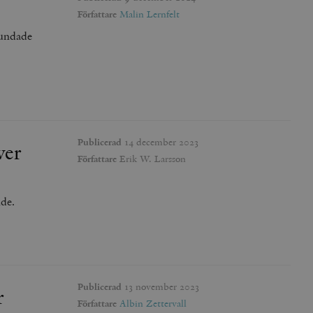
Författare
Malin Lernfelt
rundade
agnens innehåll / data
påra början av
essioner. Den innehåller
agnens innehåll / data
Publicerad
14 december 2023
ver
Författare
Erik W. Larsson
ellan människor och bots.
de.
ör att göra giltiga
webbplats.
påra början av
essioner. Den innehåller
ellan människor och bots.
Publicerad
13 november 2023
ör att göra giltiga
r
webbplats.
Författare
Albin Zettervall