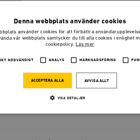
reformeras tillstånds­byråkratin
Denna webbplats använder cookies
llståndsprocess är A och O i klimatomställningen.
bplats använder cookies för att förbättra användarupplevel
vända vår webbplats samtycker du till alla cookies i enlighet 
cookiepolicy.
Läs mer
IKT NÖDVÄNDIGT
ANALYS
MARKNADSFÖRING
FUN
e reformdrömmar
ACCEPTERA ALLA
AVVISA ALLT
p om strandskyddet som behövs kommer tyvärr inte den här
.
VISA DETALJER
Strikt nödvändigt
Analys
Marknadsföring
Funktioner
llåter kärnwebbplatsfunktioner som användarinloggning och kontohantering. Webbplatsen kan
ies.