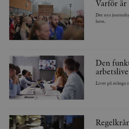
Varför är
Namn
Det nya journals
woocommerce_cart_has
larm.
_hjFirstSeen
woocommerce_items_in_
Den funkt
arbetslive
wp_woocommerce_sessio
{32}
__cf_bm
Livet på många s
_hjAbsoluteSessionInPr
__cf_bm
Regelkrån