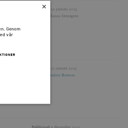
×
Publicerad
22 januari 2025
Författare
Hanna Stenegren
sen. Genom
med vår
KTIONER
Publicerad
21 januari 2025
Författare
Joakim Broman
 inte användas ordentligt
Publicerad
9 december 2024