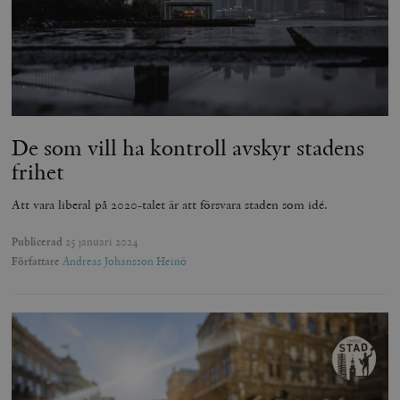
Strikt nödvändigt
Analys
Marknadsföring
Funktioner
Strikt nödvändiga kakor tillåter
kärnwebbplatsfunktioner som användarinloggning
och kontohantering. Webbplatsen kan inte användas
ordentligt utan strikt nödvändiga cookies.
De som vill ha kontroll avskyr stadens
Leverantör
frihet
Namn
U
/ Domän
woocommerce_cart_hash
Automattic
S
Att vara liberal på 2020-talet är att försvara staden som idé.
Inc.
timbro.se
Publicerad
25 januari 2024
Författare
Andreas Johansson Heinö
_hjFirstSeen
Hotjar Ltd
.timbro.se
m