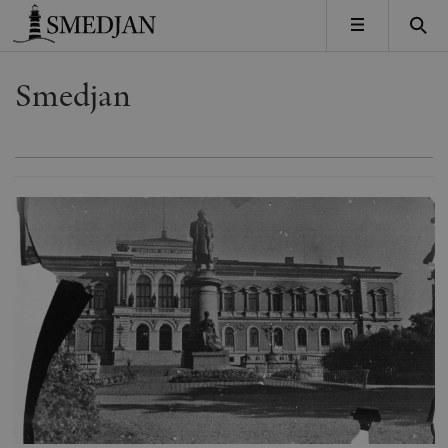
Timbro
MENY
Smedjan