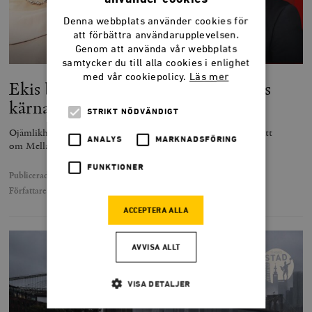
Denna webbplats använder cookies för
att förbättra användarupplevelsen.
Genom att använda vår webbplats
samtycker du till alla cookies i enlighet
med vår cookiepolicy.
Läs mer
Ekis bortklippta svar är marxismens
kärna
STRIKT NÖDVÄNDIGT
Ojämlikhet framkallade starkare känslor än programmets debatt
ANALYS
MARKNADSFÖRING
om Mellanösternkonflikten.
FUNKTIONER
Publicerad
5 februari 2024
Författare
Johan Norberg
ACCEPTERA ALLA
AVVISA ALLT
VISA DETALJER