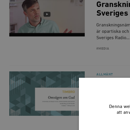
Granskni
Sveriges
Granskningsnämnd
är opartiska och
Sveriges Radio…
#MEDIA
ALLMÄNT
Omvägen
opinionsb
”Omvägen om Gud
Denna web
med den religiös
att an
engagerad…
#RELIGION