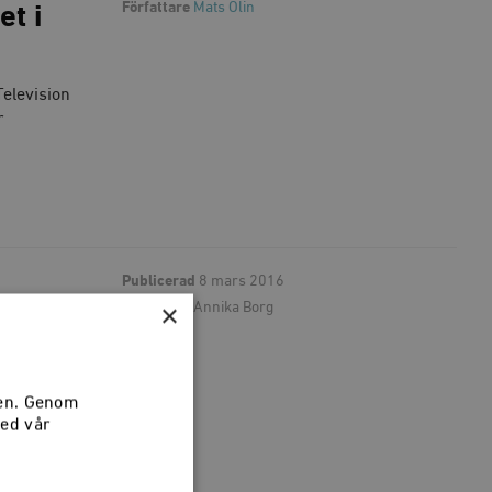
Författare
Mats Olin
t i
Television
r
Publicerad
8 mars 2016
×
Författare
Annika Borg
sen är
sen. Genom
med vår