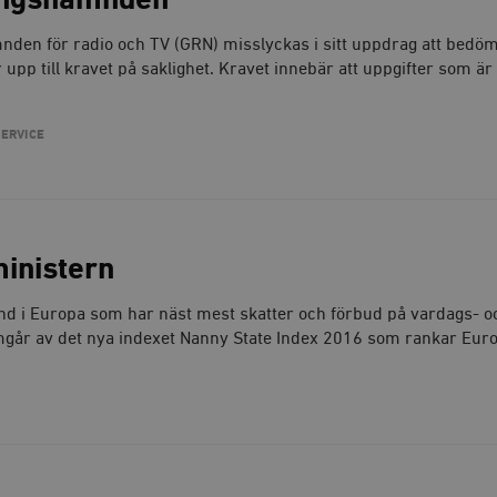
ingsnämnden
den för radio och TV (GRN) misslyckas i sitt uppdrag att bedö
upp till kravet på saklighet. Kravet innebär att uppgifter som är
SERVICE
inistern
and i Europa som har näst mest skatter och förbud på vardags- o
amgår av det nya indexet Nanny State Index 2016 som rankar Eu