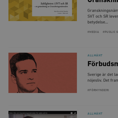
Granskn
Granskningsnämn
SVT och SR lever 
betydelse…
#MEDIA
#PUBLIC 
ALLMÄNT
Förbudsm
Sverige är det l
nöjesliv. Det fr
#FÖRMYNDERI
ALLMÄNT