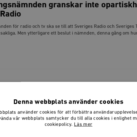
ngsnämnden granskar inte opartiskhe
 Radio
en för radio och tv ska se till att Sveriges Radio och Sveriges 
 sakliga. Men ytterligare ett beslut i nämnden, denna gång om hu
 om Gud – Svenska kyrkan och
ildningen
Denna webbplats använder cookies
” är en skildring av hur sammanvävd den ideologiska övertygel
bplats använder cookies för att förbättra användarupplevel
a, i kyrkans nuvarande ledning. Det är upp till var och en som är
vända vår webbplats samtycker du till alla cookies i enlighet 
cookiepolicy.
Läs mer