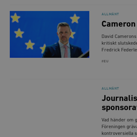
woocommerce_items_in_
ALLMÄNT
wp_woocommerce_sessio
Cameron p
{32}
__cf_bm
David Camerons f
kritiskt slutske
_hjAbsoluteSessionInPr
Fredrick Federle
#EU
__cf_bm
ALLMÄNT
Journalis
Namn
Namn
sponsora
_ga
YSC
Vad händer om g
VISITOR_INFO1_LIVE
Föreningen gräva
kontroversiella