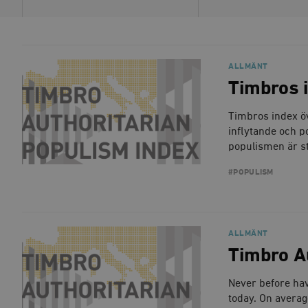
ALLMÄNT
Timbros 
Timbros index öv
inflytande och po
populismen är s
#POPULISM
ALLMÄNT
Timbro A
Never before hav
today. On average