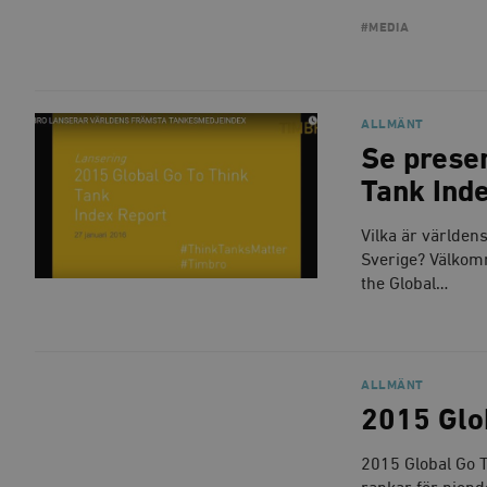
_gid
mailchimp_landing_site
#MEDIA
__cf_bm
_gat_UA-19195086-1
ALLMÄNT
_fbp
Se presen
_ga_YBG49SLCTY
Tank Ind
vuid
_hjSessionUser_675006
Vilka är världen
_hjIncludedInSessionSa
Sverige? Välkomn
the Global…
_hjSession_675006
ALLMÄNT
2015 Glo
2015 Global Go T