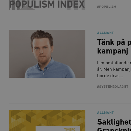
#POPULISM
ALLMÄNT
Tänk på 
kampanj
I en omfattande
år. Men kampanje
borde dras…
#SYSTEMBOLAGET
ALLMÄNT
Saklighet