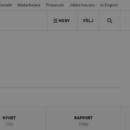
Kontakt
Medarbetare
Pressrum
Jobba hos oss
In English
MENY
FÖLJ
FÖLJ OSS
SEARCH
NYHET
RAPPORT
(72)
(154)