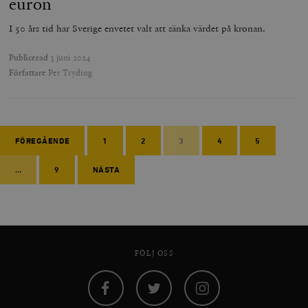
euron
I 50 års tid har Sverige envetet valt att sänka värdet på kronan.
Publicerad
3 juni 2024
Författare
Per Tryding
FÖREGÅENDE
1
2
3
4
5
…
9
NÄSTA
FÖLJ OSS