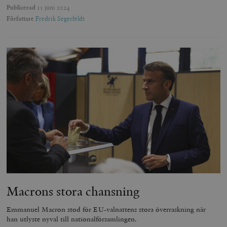
Publicerad
11 juni 2024
Författare
Fredrik Segerfeldt
Macrons stora chansning
Emmanuel Macron stod för EU-valnattens stora överraskning när
han utlyste nyval till nationalförsamlingen.