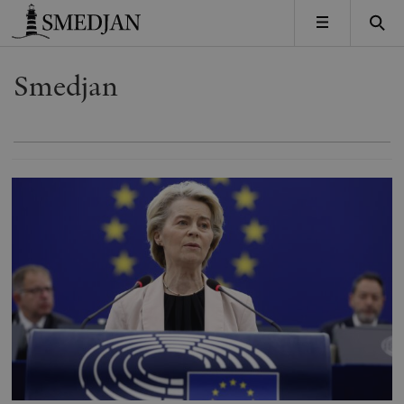
Timbro
MENY
Smedjan