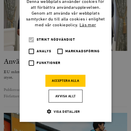
Denna webbplats använder cookies för
att förbättra användarupplevelsen.
Genom att använda vår webbplats
samtycker du till alla cookies i enlighet
med vår cookiepolicy.
Läs mer
STRIKT NÖDVÄNDIGT
ANALYS
MARKNADSFÖRING
Använd alla verktyg mot Orbán
FUNKTIONER
EU måste göra mer för att stoppa Viktor Orbáns auktoritära
styre.
ACCEPTERA ALLA
Publicerad
8 augusti 2024
Författare
Simon Johansson
AVVISA ALLT
VISA DETALJER