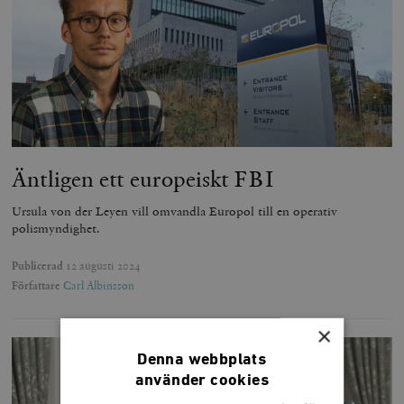
Äntligen ett europeiskt FBI
Ursula von der Leyen vill omvandla Europol till en operativ
polismyndighet.
Publicerad
12 augusti 2024
Författare
Carl Albinsson
×
Denna webbplats
använder cookies