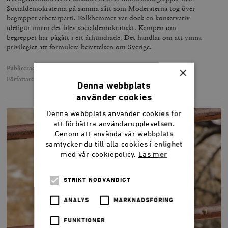
Socialdemokraterna på samma sätt som Moderaterna tog över
begreppet arbetarparti. Folkhemmet var dock en konservativ
idéfigur innan det blev socialdemokratiskt. Kampen om
begreppet har pågått i ett århundrade. Det handlar om att vinna
privilegiet att formulera berättelsen om Sverige.
Publicerad
17 september 2018
×
Författare
Stig-Björn Ljunggren
Denna webbplats
använder cookies
Denna webbplats använder cookies för
att förbättra användarupplevelsen.
Genom att använda vår webbplats
samtycker du till alla cookies i enlighet
med vår cookiepolicy.
Läs mer
STRIKT NÖDVÄNDIGT
ANALYS
MARKNADSFÖRING
FUNKTIONER