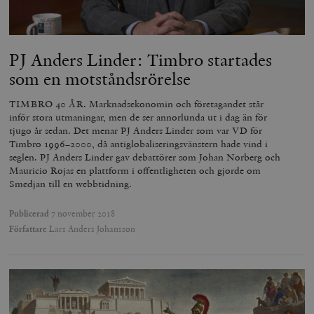
PJ Anders Linder: Timbro startades
som en motståndsrörelse
TIMBRO 40 ÅR. Marknadsekonomin och företagandet står
inför stora utmaningar, men de ser annorlunda ut i dag än för
tjugo år sedan. Det menar PJ Anders Linder som var VD för
Timbro 1996–2000, då antiglobaliseringsvänstern hade vind i
seglen. PJ Anders Linder gav debattörer som Johan Norberg och
Mauricio Rojas en plattform i offentligheten och gjorde om
Smedjan till en webbtidning.
Publicerad
7 november 2018
Författare
Lars Anders Johansson