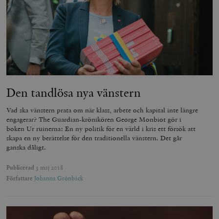
Den tandlösa nya vänstern
Vad ska vänstern prata om när klass, arbete och kapital inte längre
engagerar? The Guardian-krönikören George Monbiot gör i
boken Ur ruinerna: En ny politik för en värld i kris ett försök att
skapa en ny berättelse för den traditionella vänstern. Det går
ganska dåligt.
Publicerad
3 maj 2018
Författare
Johanna Grönbäck