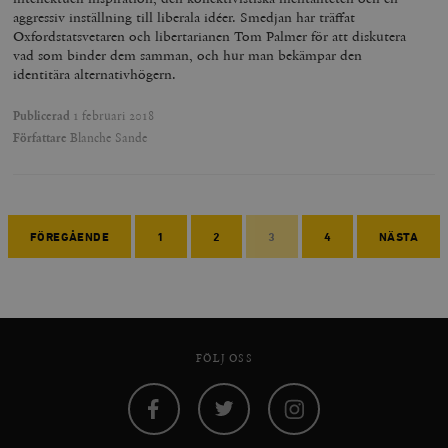
aggressiv inställning till liberala idéer. Smedjan har träffat
Oxfordstatsvetaren och libertarianen Tom Palmer för att diskutera
vad som binder dem samman, och hur man bekämpar den
identitära alternativhögern.
Publicerad
1 februari 2018
Författare
Blanche Sande
FÖREGÅENDE
1
2
3
4
NÄSTA
FÖLJ OSS
Facebook
Twitter
Instagram