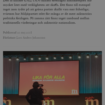
Den så kallade GAL/TAN-skalans föreslagna åsiktskomplex har
minuter
mycket litet med verkligheten att skaffa. Det finns till exempel
_hjSession_675006
.timbro.se
30
inget som tyder på att gröna partier skulle vara mer frihetliga;
minuter
tvärtom har Miljöpartiet stått för många av de mest auktoritära
politiska förslagen. På samma sätt finns inget samband mellan
traditionella värderingar och auktoritär nationalism.
Publicerad
20 maj 2018
Författare
Lars Anders Johansson