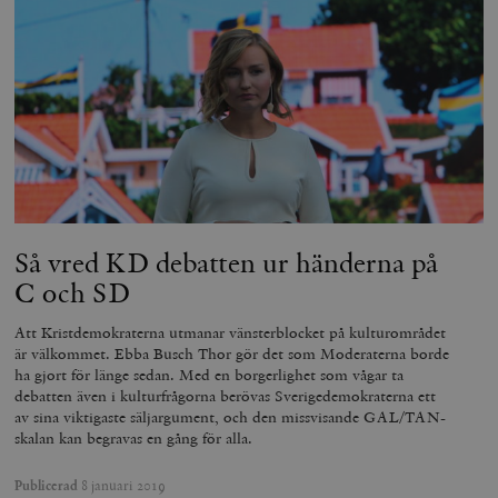
Så vred KD debatten ur händerna på
C och SD
Att Kristdemokraterna utmanar vänsterblocket på kulturområdet
är välkommet. Ebba Busch Thor gör det som Moderaterna borde
ha gjort för länge sedan. Med en borgerlighet som vågar ta
debatten även i kulturfrågorna berövas Sverigedemokraterna ett
av sina viktigaste säljargument, och den missvisande GAL/TAN-
skalan kan begravas en gång för alla.
Publicerad
8 januari 2019