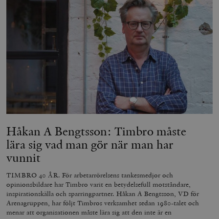
Håkan A Bengtsson: Timbro måste
lära sig vad man gör när man har
vunnit
TIMBRO 40 ÅR. För arbetarrörelsens tankesmedjor och
opinionsbildare har Timbro varit en betydelsefull motståndare,
inspirationskälla och sparringpartner. Håkan A Bengtsson, VD för
Arenagruppen, har följt Timbros verksamhet sedan 1980-talet och
menar att organisationen måste lära sig att den inte är en