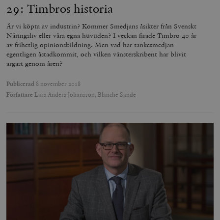
29: Timbros historia
Är vi köpta av industrin? Kommer Smedjans åsikter från Svenskt
Näringsliv eller våra egna huvuden? I veckan firade Timbro 40 år
av frihetlig opinionsbildning. Men vad har tankesmedjan
egentligen åstadkommit, och vilken vänsterskribent har blivit
argast genom åren?
Publicerad
8 november 2018
Författare
Lars Anders Johansson, Blanche Sande