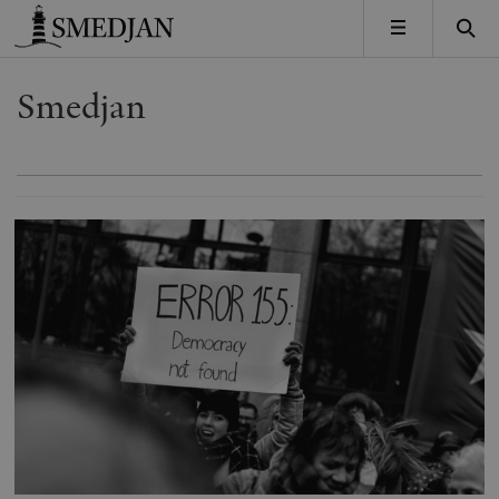
Timbro
MENY
Smedjan