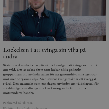
_hjAbsoluteSessionInProgress
Hotjar Ltd
.timbro.se
m
Lockelsen i att tvinga sin vilja på
andra
Statens verksamhet vilar ytterst på förmågan att tvinga och hotet
om våld. Det är också detta som lockar olika politiska
grupperingar att använda staten för att genomdriva sina agendor
mot medborgarnas vilja. Men statens tvångsmakt är ett tveeggat
svärd. Den statsmakt som ena dagen använder sitt våldskapital för
att driva igenom din agenda kan i morgon ha fallit i dina
__cf_bm
Cloudflare
motståndares händer.
Inc.
m
.vimeo.com
Publicerad
16 juli 2018
Författare
Lars Anders Johansson