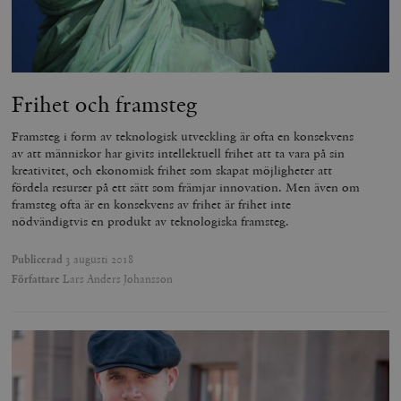
_hjFirstSeen
Hotjar Ltd
.timbro.se
m
Frihet och framsteg
Framsteg i form av teknologisk utveckling är ofta en konsekvens
av att människor har givits intellektuell frihet att ta vara på sin
kreativitet, och ekonomisk frihet som skapat möjligheter att
fördela resurser på ett sätt som främjar innovation. Men även om
framsteg ofta är en konsekvens av frihet är frihet inte
nödvändigtvis en produkt av teknologiska framsteg.
woocommerce_items_in_cart
Automattic
S
Inc.
Publicerad
3 augusti 2018
timbro.se
Författare
Lars Anders Johansson
wp_woocommerce_session_[abcdef0123456789]
timbro.se
2
{32}
__cf_bm
Cloudflare
Inc.
m
.myfonts.net