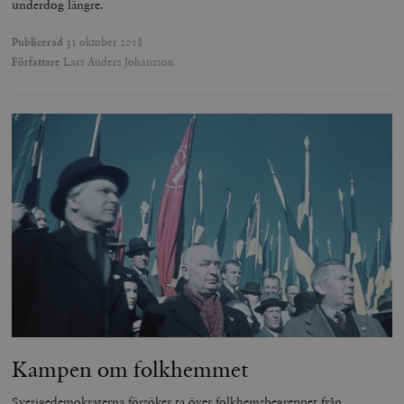
underdog längre.
Publicerad
31 oktober 2018
Författare
Lars Anders Johansson
Kampen om folkhemmet
Sverigedemokraterna försöker ta över folkhemsbegreppet från