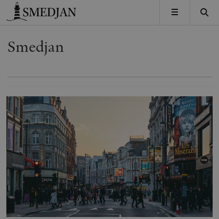
Timbro
MENY
Smedjan