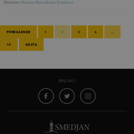
Författare
Mimmie Björnsdotter Grönkvist
FÖREGÅENDE
1
2
3
4
…
10
NÄSTA
FÖLJ OSS
Facebook
Twitter
Instagram