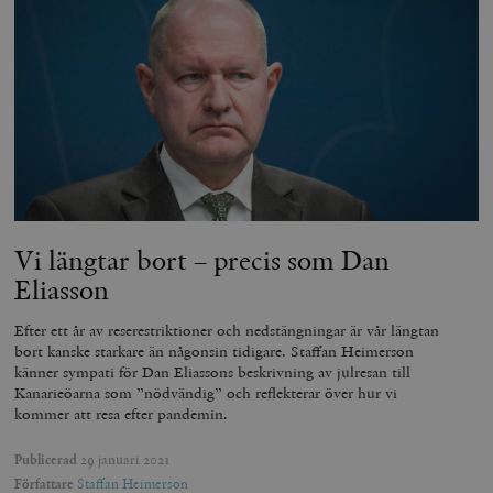
_hjFirstSeen
Hotjar Ltd
.timbro.se
m
woocommerce_items_in_cart
Automattic
S
Vi längtar bort – precis som Dan
Inc.
timbro.se
Eliasson
Efter ett år av reserestriktioner och nedstängningar är vår längtan
bort kanske starkare än någonsin tidigare. Staffan Heimerson
wp_woocommerce_session_[abcdef0123456789]
timbro.se
2
{32}
känner sympati för Dan Eliassons beskrivning av julresan till
Kanarieöarna som ”nödvändig” och reflekterar över hur vi
__cf_bm
Cloudflare
kommer att resa efter pandemin.
Inc.
m
.myfonts.net
Publicerad
29 januari 2021
Författare
Staffan Heimerson