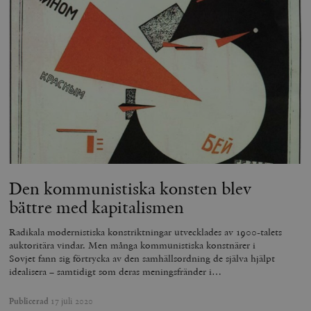
Den kommunistiska konsten blev
bättre med kapitalismen
Radikala modernistiska konstriktningar utvecklades av 1900-talets
auktoritära vindar. Men många kommunistiska konstnärer i
Sovjet fann sig förtrycka av den samhällsordning de själva hjälpt
idealisera – samtidigt som deras meningsfränder i…
Publicerad
17 juli 2020