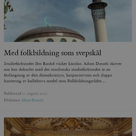
Med folkbildning som svepskäl
Studieförbundet Ibn Rushd väcker känslor. Adam Danieli skriver
om hur debaclet med det muslimska studieförbundet är en
förlängning av den demokratisyn, korporativism och slappa
hantering av kollektiva medel som Folkbildningsrådet…
Publicerad
11 augusti 2020
Författare
Adam Danieli