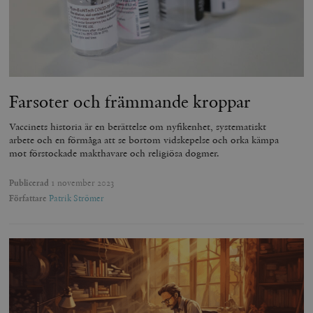
Farsoter och främmande kroppar
Vaccinets historia är en berättelse om nyfikenhet, systematiskt
arbete och en förmåga att se bortom vidskepelse och orka kämpa
mot förstockade makthavare och religiösa dogmer.
Publicerad
1 november 2023
Författare
Patrik Strömer