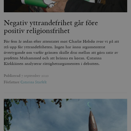
Negativ yttrandefrihet går före
positiv religionsfrihet
För fem år sedan efter attentatet mot Charlie Hebdo svor vi på att
stå upp för yttrandefriheten. Ingen har ännu argumenterat
övertygande om varför gränsen skulle dras mellan att göra satir av
profeten Muhammed och att bränna en koran. Catarina
Kärkkäinen analyserar rättighetsargumenten i debatten.
Publicerad
7 september 2020
Författare
Catarina Starfelt