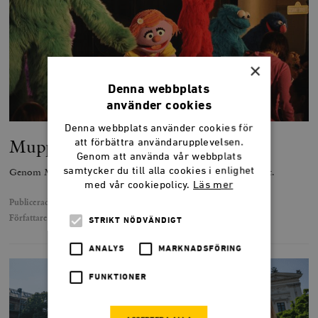
×
Denna webbplats
använder cookies
Denna webbplats använder cookies för
Mupparna i Moskva
att förbättra användarupplevelsen.
Genom att använda vår webbplats
samtycker du till alla cookies i enlighet
Genom Mupparna fick Ryssland en glimt av det fria samhället.
med vår cookiepolicy.
Läs mer
Publicerad
30 januari 2023
Författare
Patrik Strömer
STRIKT NÖDVÄNDIGT
ANALYS
MARKNADSFÖRING
FUNKTIONER