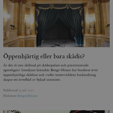
Öppenhjärtig eller bara skådis?
Är det så stor skillnad på skådespelare och prostituterade
egentligen? Smedjans krönikör Bengt Olsson har funderat över
öppenhjärtliga skådisar och varför teatervärldens hackordning
skapar ett överflöd av fejkad intimitet.
Publicerad
23 juli 2020
Författare
Bengt Ohlsson