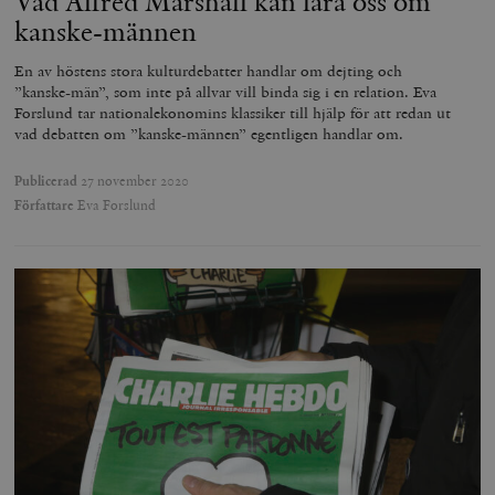
Vad Alfred Marshall kan lära oss om
minuter
kanske-männen
En av höstens stora kulturdebatter handlar om dejting och
”kanske-män”, som inte på allvar vill binda sig i en relation. Eva
Forslund tar nationalekonomins klassiker till hjälp för att redan ut
vad debatten om ”kanske-männen” egentligen handlar om.
Publicerad
27 november 2020
Författare
Eva Forslund