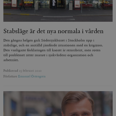
Stabsläge är det nya normala i vården
Den gångna helgen gick Södersjukhuset i Stockholm upp i
stabsläge, och en anställd jämförde situationen med en krigszon.
Den vanligaste förklaringen till kaoset är resursbrist, men roten
till problemet sitter snarare i sjukvårdens organisation och
arbetssätt.
Publicerad
25 februari 2020
Författare
Emanuel Örtengren