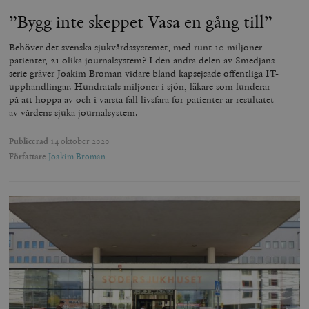
”Bygg inte skeppet Vasa en gång till”
Behöver det svenska sjukvårdssystemet, med runt 10 miljoner
patienter, 21 olika journalsystem? I den andra delen av Smedjans
serie gräver Joakim Broman vidare bland kapsejsade offentliga IT-
upphandlingar. Hundratals miljoner i sjön, läkare som funderar
på att hoppa av och i värsta fall livsfara för patienter är resultatet
av vårdens sjuka journalsystem.
Publicerad
14 oktober 2020
Författare
Joakim Broman