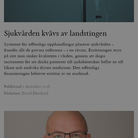
.vimeo.com
Sjukvården kvävs av landstingen
Systemet för offentliga upphandlingar placerar sjukvården –
framför allt de privata utförarna – i en rävsax. Ersättningen styrs
på sätt som sänker kvaliteten i vården, genom att skapa
incitament för att skicka patienter till sjuksköterskor hellre än till
läkare och undvika dyrare mediciner. Den offentliga
finansieringen behöver ersättas av en marknad.
Leverantör
Publicerad
1 december 2018
Namn
Utgång
B
/ Domän
Författare
David Eberhard
Leverantör /
Namn
Utgång
Beskrivning
_ga
Google LLC
1 år 1
D
Domän
.timbro.se
månad
a
U
YSC
Google LLC
Session
Denna cookie 
e
.youtube.com
av YouTube fö
G
spåra visning
a
inbäddade vi
a
u
VISITOR_INFO1_LIVE
Google LLC
6
Denna cookie 
t
.youtube.com
månader
av Youtube fö
g