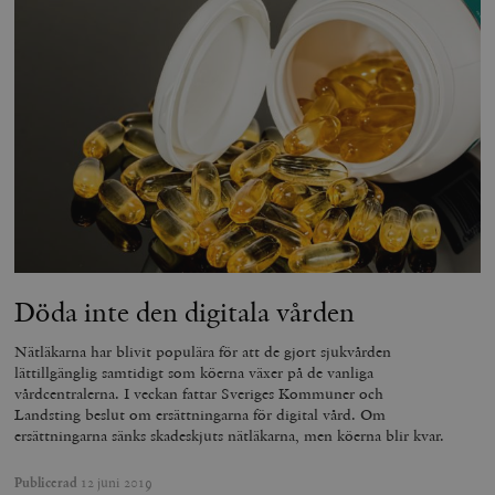
Döda inte den digitala vården
Nätläkarna har blivit populära för att de gjort sjukvården
lättillgänglig samtidigt som köerna växer på de vanliga
vårdcentralerna. I veckan fattar Sveriges Kommuner och
Landsting beslut om ersättningarna för digital vård. Om
ersättningarna sänks skadeskjuts nätläkarna, men köerna blir kvar.
Publicerad
12 juni 2019