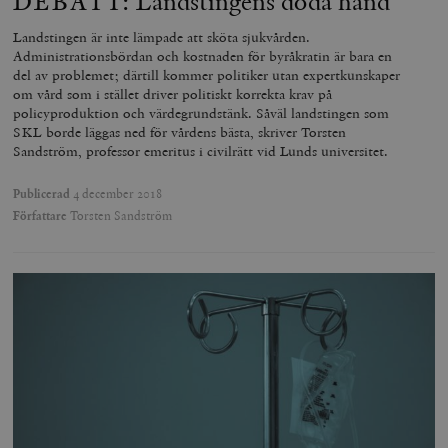
DEBATT: Landstingens döda hand
__cf_bm
Cloudflare
Landstingen är inte lämpade att sköta sjukvården.
Inc.
m
Administrationsbördan och kostnaden för byråkratin är bara en
.myfonts.net
del av problemet; därtill kommer politiker utan expertkunskaper
om vård som i stället driver politiskt korrekta krav på
policyproduktion och värdegrundstänk. Såväl landstingen som
SKL borde läggas ned för vårdens bästa, skriver Torsten
Sandström, professor emeritus i civilrätt vid Lunds universitet.
Publicerad
4 december 2018
Författare
Torsten Sandström
_hjAbsoluteSessionInProgress
Hotjar Ltd
.timbro.se
m
__cf_bm
Cloudflare
Inc.
m