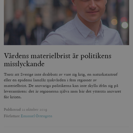
Vårdens materielbrist är politikens
misslyckande
Trots att Sverige inte drabbats av vare sig krig, en naturkatastrof
eller en epidemi lamslås sjukvården i fem regioner av
materielbrist. De ansvariga politikerna kan inte skylla ifrån sig på
leverantören: det är regionerna själva som bär det yttersta ansvaret
för krisen.
Publicerad
22 oktober 2019
Författare
Emanuel Örtengren