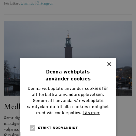
Författare
Emanuel Örtengren
×
Denna webbplats
använder cookies
Denna webbplats använder cookies för
att förbättra användarupplevelsen.
Genom att använda vår webbplats
Medborgare utan representation
samtycker du till alla cookies i enlighet
med vår cookiepolicy.
Läs mer
Samtidigt som den offentliga sektorn blir allt rikare och
mäktigare distanserar den sig alltmer från sina uppdragsgivare:
väljarna. När de folkvalda först och främst representerar
STRIKT NÖDVÄNDIGT
förvaltningarna de styr – vem representerar då medborgarna?