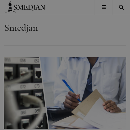
Timbro
MENY
Smedjan