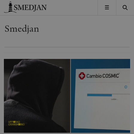
Timbro
MENY
Smedjan