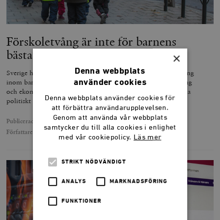
Förskoletvång är inte för barnens
bästa
×
Denna webbplats
Sverige har på några decennier gått från mångfald till likriktning
inom barnomsorgen. Ideologiska mål, facklig opinionsbildning
använder cookies
och ekonomiska begränsningar har gjort förskolan till det enda
Denna webbplats använder cookies för
politiskt accepterade valet. Malin Lernfelt…
att förbättra användarupplevelsen.
Genom att använda vår webbplats
Publicerad
26 november 2020
samtycker du till alla cookies i enlighet
Författare
Malin Lernfelt
med vår cookiepolicy.
Läs mer
STRIKT NÖDVÄNDIGT
ANALYS
MARKNADSFÖRING
FUNKTIONER