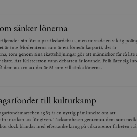
Google LLC
1 dag
Denna cookie ställs in av Google Analytics. Den l
Mailchimp
28 dagar
.timbro.se
unikt värde för varje besökt sida och används fö
timbro.se
sidvisningar.
Cloudflare
30
Denna cookie används för att skilja mellan människor och bot
.timbro.se
54
Detta är en mönstertyps-cookie som har ställts in
Inc.
minuter
för webbplatsen för att göra giltiga rapporter om användnin
som sänker lönerna
sekunder
mönsterelementet i namnet innehåller det unika i
.podbean.com
kontot eller webbplatsen det hänför sig till. Det 
som används för att begränsa mängden data som 
Meta
3
Används av Facebook för att leverera en serie reklamproduk
webbplatser med hög trafikvolym.
riljerade i sin första partiledardebatt, men missade en viktig poä
Platform Inc.
månader
från tredjepartsannonsörer
.timbro.se
t är inte Moderaterna som är ett lönesänkarparti, det är
.timbro.se
1 år 1
Denna cookie används av Google Analytics för at
månad
sessionstillståndet.
na, som genom sina skattehöjningar gör att människor får så lite
Vimeo.com
1 år 1
Dessa kakor används av Vimeo-videospelaren på webbplatse
Inc.
månad
r skatt. Att Kristersson vann debatten är lovande. Folk låter sig int
.timbro.se
1 år
.vimeo.com
å dem att tro att det är M som vill sänka lönerna.
mple_675006
.timbro.se
2
minuter
.timbro.se
30
minuter
agarfonder till kulturkamp
agarfondsmarschen 1983 är en nyttig påminnelse om att
n inte kan tas för given. Tacksamheten gentemot dem som ned
ör dock blandas med eftertanke kring på vilka arenor friheten står