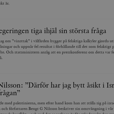
skt är.
egeringen tiga ihjäl sin största fråga
ag om ”vinsttak” i välfärden bygger på felaktiga kalkyler gjorda ut
llningar och uppnår fel resultat i förhållande till det som felaktigt 
yfte. Och statsministern ansåg att en presskonferens om detta var fel
å.
lsson: ”Därför har jag bytt åsikt i Isr
frågan”
e med palestinierna, men efter hand kom han att ställa sig på isra
n och författaren Bengt G Nilsson beskriver sin omsvängning i vår 