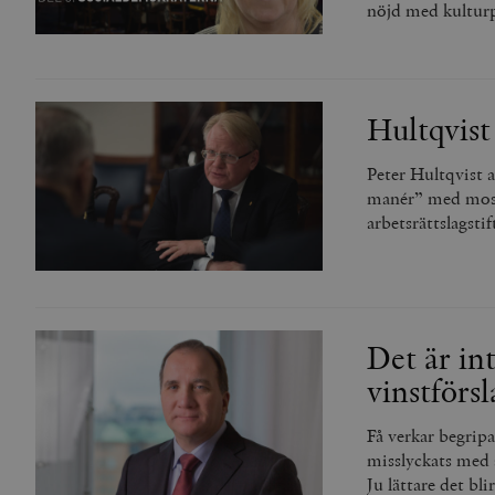
nöjd med kulturp
Hultqvist
Peter Hultqvist 
manér” med mossi
arbetsrättslagsti
Det är in
vinstförsl
Få verkar begripa
misslyckats med a
Ju lättare det bli