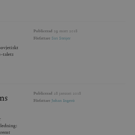
Publicerad
29 mars 2018
Författare
Siri Steijer
ovjetiskt
-talets
Publicerad
28 januari 2018
ens
Författare
Johan Ingerö
r
eledning:
xtremt