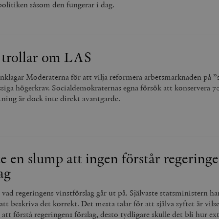
olitiken såsom den fungerar i dag.
 trollar om LAS
anklagar Moderaterna för att vilja reformera arbetsmarknaden på ”s
ga högerkrav. Socialdemokraternas egna försök att konservera 70
ftning är dock inte direkt avantgarde.
te en slump att ingen förstår regering
ag
 vad regeringens vinstförslag går ut på. Självaste statsministern ha
tt beskriva det korrekt. Det mesta talar för att själva syftet är vils
r att förstå regeringens förslag, desto tydligare skulle det bli hur e