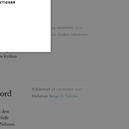
KTIONER
Publicerad
29 november 2017
Författare
Lars Anders Johansson
berg blev
om kyrkan
 inte användas ordentligt
Publicerad
16 november 2017
mord
Författare
Bengt G Nilsson
agnens innehåll / data
d den
påra början av
fullt
essioner. Den innehåller
Nilsson.