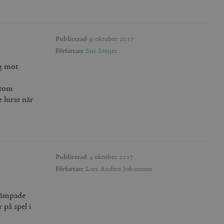
agrar och uppdaterar ett
r att räkna och spåra
s. Detta är fördelaktigt
 av Google Analytics, där
gen av deras webbplats.
Publicerad
9 oktober 2017
dentitetsnumret för
Författare
Siri Steijer
är en variant av _gat-kakan
registreras av Google på
ter, såsom realtidsbud
ng mot
t bevara
 som
r.
e luras när
Publicerad
4 oktober 2017
Författare
Lars Anders Johansson
kämpade
 på spel i