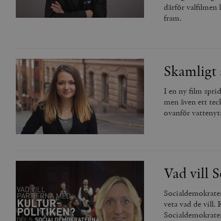
därför valfilmen 
fram.
Skamligt 
I en ny film spr
men även ett teck
ovanför vattenyt
Vad vill 
Socialdemokrater
veta vad de vill.
Socialdemokratern