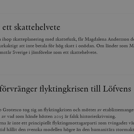
cart
Automattic
Session
Hjälper WooCommerce att avgöra när v
Inc.
ändras.
timbro.se
n_[abcdef0123456789]
timbro.se
2 dagar
 ett skattehelvete
Cloudflare
30
Denna cookie används för att skilja m
Inc.
minuter
Detta är fördelaktigt för webbplatsen f
ihop skatteplanering med skattefusk, får Magdalena Andersson det
.myfonts.net
rapporter om användningen av deras 
urkaktigt att inte betala för hög skatt i onödan. Om länder som Ma
ogress
Hotjar Ltd
30
Cookien är inställd så att Hotjar kan s
amstår Sverige i jämförelse som ett skattehelvete.
.timbro.se
minuter
användarens resa för ett totalt antal s
ingen identifierbar information.
Cloudflare
30
Denna cookie används för att skilja m
Inc.
minuter
Detta är fördelaktigt för webbplatsen f
.vimeo.com
rapporter om användningen av deras 
förvränger flyktingkrisen till Löfvens
Leverantör /
Leverantör
Utgång
Beskrivning
Utgång
Beskrivning
Domän
/ Domän
 Grotesco tog sig an flyktingkrisen och möttes av etablissemanget
Google LLC
Google LLC
Session
Denna cookie ställs in av YouTube för att spåra visningar av 
1 år 1
Detta cookie-namn är associerat med Google Unive
.youtube.com
.timbro.se
månad
en viktig uppdatering av Googles mer vanliga ana
 av vad som hände hösten 2015 är falsk historieskrivning.
används för att särskilja unika användare genom at
slumpmässigt genererat nummer som klientidentif
na är inte ett principiellt flyktingmottagarparti som tvingades v
Google LLC
6
Denna cookie ställs in av Youtube för att hålla reda på använ
sidförfrågan på en webbplats och används för at
.youtube.com
månader
Youtube-videor inbäddade i webbplatser; den kan också avg
lltid hållit den svenska modellen högre än den humanitära stormak
session- och kampanjdata för webbplatsanalysra
webbplatsbesökaren använder den nya eller gamla versionen