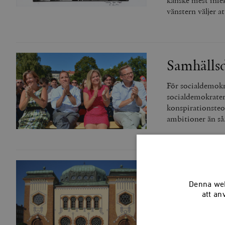
kanske mest infe
vänstern väljer at
Samhällsd
För socialdemokra
socialdemokrater 
konspirationsteor
ambitioner än så
Judehatet
Denna web
Hundratals person
att an
maskerade män a
skydd i källaren 