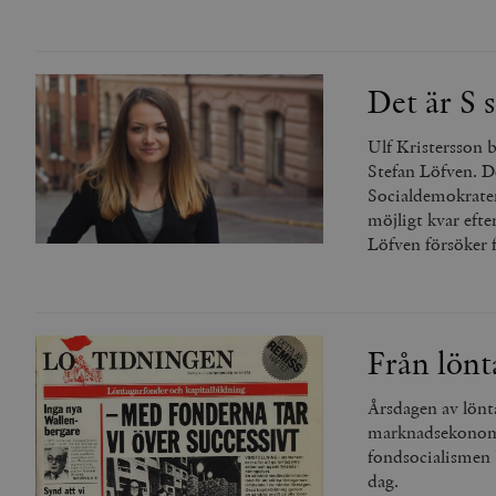
_gid
mailchimp_landing_site
__cf_bm
_gat_UA-19195086-1
Det är S 
_fbp
Ulf Kristersson b
Stefan Löfven. De
_ga_YBG49SLCTY
Socialdemokrater
vuid
möjligt kvar efte
_hjSessionUser_675006
Löfven försöker f
_hjIncludedInSessionSa
_hjSession_675006
Från lönt
Årsdagen av lönt
marknadsekonomi
fondsocialismen b
dag.