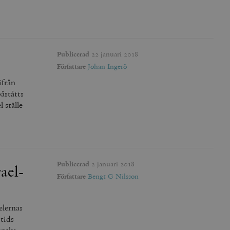
Publicerad
22 januari 2018
Författare
Johan Ingerö
ifrån
påståtts
 ställe
Publicerad
2 januari 2018
ael-
Författare
Bengt G Nilsson
elernas
tids