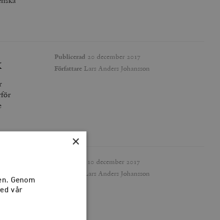
enska
Publicerad
20 december 2017
k
Författare
Lars Anders Johansson
r
rför
e
×
Publicerad
10 december 2017
Författare
Lars Anders Johansson
sen. Genom
tal
med vår
gas ta
 om