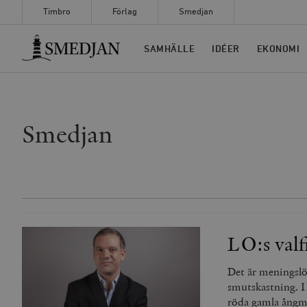
Timbro
Förlag
Smedjan
Timbro
SAMHÄLLE
IDÉER
EKONOMI
Smedjan
LO:s valf
Det är meningslös
smutskastning. I
röda gamla ångmas