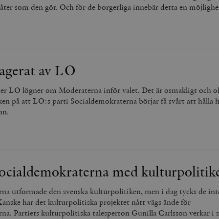
låter som den gör. Och för de borgerliga innebär detta en möjlighet
agerat av LO
ider LO lögner om Moderaterna inför valet. Det är osmakligt och o
en på att LO:s parti Socialdemokraterna börjar få svårt att hålla
an.
Socialdemokraterna med kulturpolitik
na utformade den svenska kulturpolitiken, men i dag tycks de int
 Kanske har det kulturpolitiska projektet nått vägs ände för
a. Partiets kulturpolitiska talesperson Gunilla Carlsson verkar i s