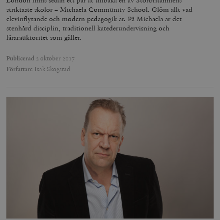
London finns sedan ett par åt tillbaka en av Storbritanniens
striktaste skolor – Michaela Community School. Glöm allt vad
elevinflytande och modern pedagogik är. På Michaela är det
stenhård disciplin, traditionell katederundervisning och
lärarauktoritet som gäller.
Publicerad
2 oktober 2017
Författare
Isak Skogstad