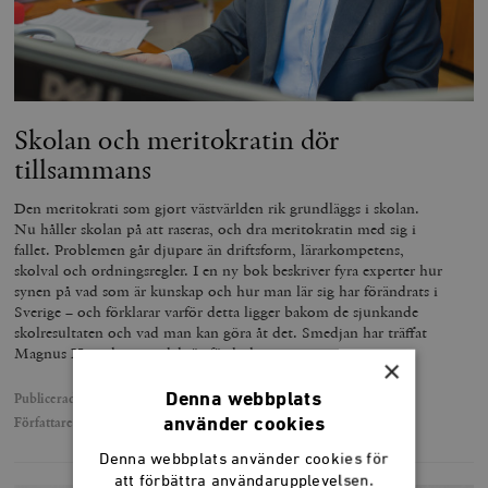
Skolan och meritokratin dör
tillsammans
Den meritokrati som gjort västvärlden rik grundläggs i skolan.
Nu håller skolan på att raseras, och dra meritokratin med sig i
fallet. Problemen går djupare än driftsform, lärarkompetens,
skolval och ordningsregler. I en ny bok beskriver fyra experter hur
synen på vad som är kunskap och hur man lär sig har förändrats i
Sverige – och förklarar varför detta ligger bakom de sjunkande
skolresultaten och vad man kan göra åt det. Smedjan har träffat
Magnus Henrekson, redaktör för boken.
×
Denna webbplats
Publicerad
19 september 2017
Författare
Blanche Sande
använder cookies
Denna webbplats använder cookies för
att förbättra användarupplevelsen.