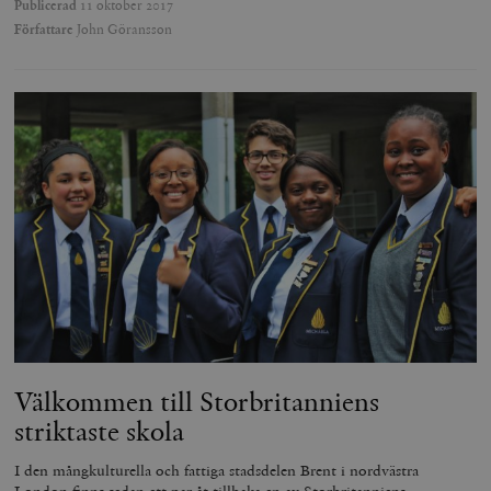
Publicerad
11 oktober 2017
Författare
John Göransson
Välkommen till Storbritanniens
striktaste skola
I den mångkulturella och fattiga stadsdelen Brent i nordvästra