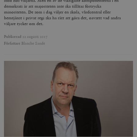
stöd hos väljarna. Men en av de viktigaste komponenterna i en
woocommerce_items_in_cart
Automattic
S
demokrati är att majoriteten inte ska tillåtas förtrycka
Inc.
minoriteten. De som i dag väljer en skola, vårdcentral eller
timbro.se
hemtjänst i privat regi ska ha rätt att göra det, oavsett vad andra
väljare tycker om det.
wp_woocommerce_session_[abcdef0123456789]
timbro.se
2
Publicerad
22 augusti 2017
{32}
Författare
Blanche Sande
__cf_bm
Cloudflare
Inc.
m
.myfonts.net
_hjAbsoluteSessionInProgress
Hotjar Ltd
.timbro.se
m