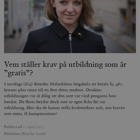
si
deras webbpl
_
a
_fbp
Meta
3
Används av F
s
Platform Inc.
månader
för att lever
p
.timbro.se
serie
t
reklamproduk
såsom realti
_ga_YBG49SLCTY
.timbro.se
1 år 1
D
från
månad
G
tredjepartsa
b
vuid
Vimeo.com
1 år 1
Dessa kakor 
_hjSessionUser_675006
.timbro.se
1 år
Inc.
månad
av Vimeo-
.vimeo.com
videospelare
_hjIncludedInSessionSample_675006
.timbro.se
2
webbplatser.
Vem ställer krav på utbildning som är
minuter
”gratis”?
_hjSession_675006
.timbro.se
30
minuter
I torsdags (6/4) dömdes Mälardalens högskola att betala 85 460
kronor plus ränta till en före detta student. Orsaken:
utbildningen var så dålig att den inte var värd pengarna hon
betalat. De flesta betalar dock inte ur egen ficka för sin
utbildning. Hur ska de kunna ställa kvalitetskrav och, om kraven
inte möts, få kompensation?
Publicerad
11 april 2017
Författare
Blanche Sande