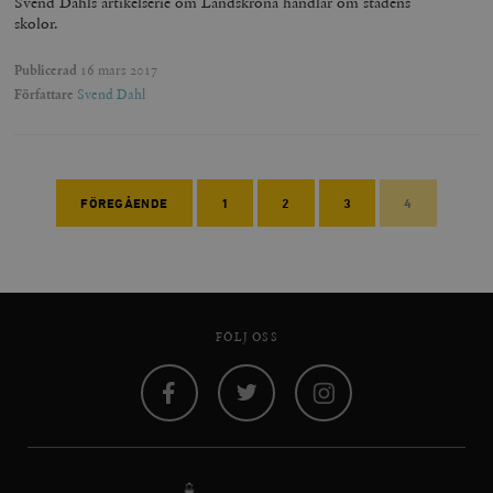
Svend Dahls artikelserie om Landskrona handlar om stadens
skolor.
Publicerad
16 mars 2017
Författare
Svend Dahl
FÖREGÅENDE
1
2
3
4
FÖLJ OSS
Facebook
Twitter
Instagram