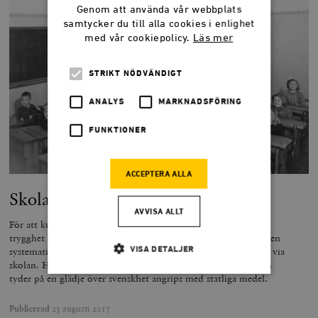
Genom att använda vår webbplats
samtycker du till alla cookies i enlighet
med vår cookiepolicy.
Läs mer
STRIKT NÖDVÄNDIGT
ANALYS
MARKNADSFÖRING
FUNKTIONER
ACCEPTERA ALLA
Skolan som fick omvänt syfte
AVVISA ALLT
För att kunna vara en förebild krävs en stark självkänsla, en
trygghet i identiteten. Under de senaste sjuttio åren har dock en
systematisk nedmontering av den svenska identiteten ägt rum via
VISA DETALJER
skolan. Historieundervisningen har utarmats. Minsta ord som
tyder på en glädje över svenskhet angrips med statliga medel.
Strikt nödvändigt
Analys
Publicerad
23 augusti 2017