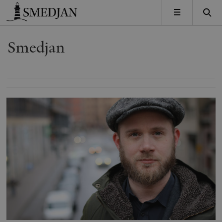
Timbro
MENY
Smedjan