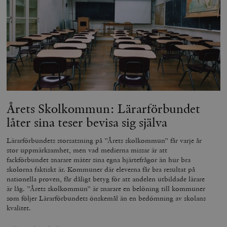
Årets Skolkommun: Lärarförbundet
låter sina teser bevisa sig själva
Lärarförbundets storsatsning på ”Årets skolkommun” får varje år
stor uppmärksamhet, men vad medierna missar är att
fackförbundet snarare mäter sina egna hjärtefrågor än hur bra
skolorna faktiskt är. Kommuner där eleverna får bra resultat på
nationella proven, får dåligt betyg för att andelen utbildade lärare
är låg. ”Årets skolkommun” är snarare en belöning till kommuner
som följer Lärarförbundets önskemål än en bedömning av skolans
kvalitet.