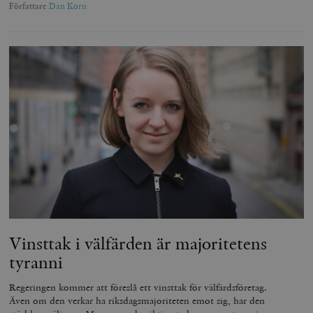
Marknadsföring
Funktioner
Författare
Dan Korn
Strikt nödvändiga kakor tillåter
kärnwebbplatsfunktioner som användarinloggning
och kontohantering. Webbplatsen kan inte användas
ordentligt utan strikt nödvändiga cookies.
Leverantör
Namn
U
/ Domän
woocommerce_cart_hash
Automattic
S
Inc.
timbro.se
_hjFirstSeen
Hotjar Ltd
.timbro.se
m
Vinsttak i välfärden är majoritetens
tyranni
Regeringen kommer att föreslå ett vinsttak för välfärdsföretag.
Även om den verkar ha riksdagsmajoriteten emot sig, har den