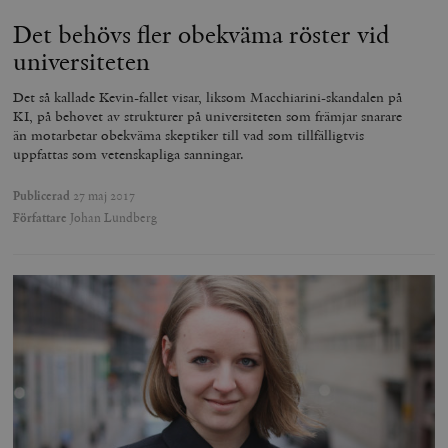
Det behövs fler obekväma röster vid
universiteten
Det så kallade Kevin-fallet visar, liksom Macchiarini-skandalen på
KI, på behovet av strukturer på universiteten som främjar snarare
__cf_bm
Cloudflare
Inc.
m
än motarbetar obekväma skeptiker till vad som tillfälligtvis
.vimeo.com
uppfattas som vetenskapliga sanningar.
Publicerad
27 maj 2017
Författare
Johan Lundberg
Leverantör
Namn
Utgång
B
/ Domän
Leverantör /
Namn
Utgång
Beskrivning