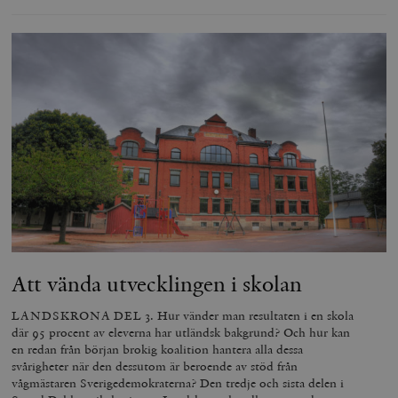
Att vända utvecklingen i skolan
LANDSKRONA DEL 3. Hur vänder man resultaten i en skola
där 95 procent av eleverna har utländsk bakgrund? Och hur kan
en redan från början brokig koalition hantera alla dessa
svårigheter när den dessutom är beroende av stöd från
vågmästaren Sverigedemokraterna? Den tredje och sista delen i