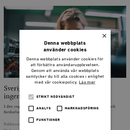
×
Denna webbplats
använder cookies
Denna webbplats använder cookies för
att förbättra användarupplevelsen.
Genom att använda vår webbplats
samtycker du till alla cookies i enlighet
med vår cookiepolicy.
Läs mer
Sverige blir frånsprunget som
ingenjörsland
STRIKT NÖDVÄNDIGT
I den yngre generationen halkar Sverige efter som ingenjörs- och
ANALYS
MARKNADSFÖRING
forskarland.
FUNKTIONER
Publicerad
8 november 2023