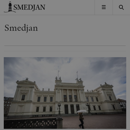
Timbro
MENY
Smedjan