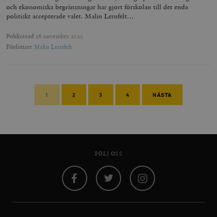
och ekonomiska begränsningar har gjort förskolan till det enda
politiskt accepterade valet. Malin Lernfelt…
Publicerad
26 november 2020
Författare
Malin Lernfelt
1
2
3
4
NÄSTA
FÖLJ OSS
Facebook
Twitter
Instagram