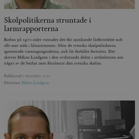
Skolpolitikerna struntade i
larmrapporterna
Redan på 1970-talet varnades det för sjunkande läsförståelse och
allt mer stök i klassrummen. Men de svenska skolpolitikerna
ignorerade varningssignalerna, och lät förfallet fortsätta. Det
skriver Håkan Lindgren i den avslutande delen i artikelserien om
några av de beslut som försämrat den svenska skolan.
Publicerad
7 december 2020
Författare
Håkan Lindgren