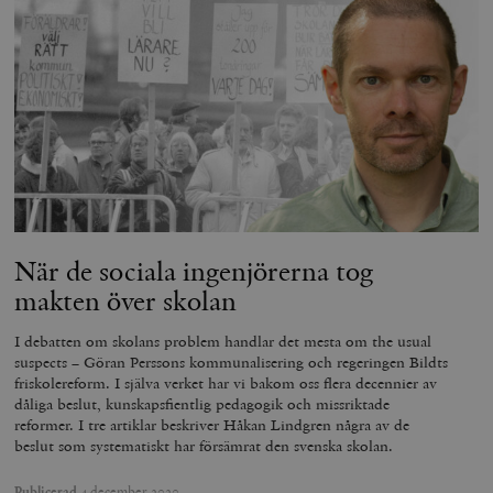
När de sociala ingenjörerna tog
makten över skolan
I debatten om skolans problem handlar det mesta om the usual
suspects – Göran Perssons kommunalisering och regeringen Bildts
friskolereform. I själva verket har vi bakom oss flera decennier av
dåliga beslut, kunskapsfientlig pedagogik och missriktade
reformer. I tre artiklar beskriver Håkan Lindgren några av de
beslut som systematiskt har försämrat den svenska skolan.
Publicerad
4 december 2020