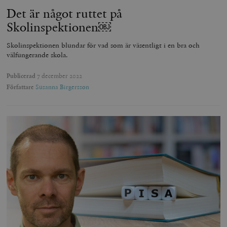
_hjSession_675006
.timbro.se
30
Det är något ruttet på
minuter
Skolinspektionen￼
Skolinspektionen blundar för vad som är väsentligt i en bra och
välfungerande skola.
Publicerad
7 december 2022
Författare
Susanna Birgersson