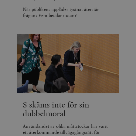
När publikens applåder tystnat återstår
frågan: Vem betalar notan?
S skäms inte för sin
dubbelmoral
Användandet av olika måttstockar har varit
ett återkommande tillvägagångssätt för