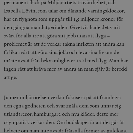
permanent fläck på Miljöpartiets trovärdighet, och
Isabella Lövin, som talar om dånande varningsklockor,
har en flygnota som uppgår till
1,5 miljoner kronor
för
den gångna mandatperioden.
Givetvis hade det varit
svårt för alla tre att göra sitt jobb utan att flyga –
problemet är att de verkar sakna insikten att andra kan
få lika svårt att göra sina jobb och leva sina liv om de
måste avstå från bekvämligheter i stil med flyg. Man har
ingen rätt att kräva mer av andra än man själv är beredd
att ge.
Ju mer miljörörelsen verkar fokusera på att framhäva
den egna godheten och svartmåla dem som unnar sig
utlandsresor, hamburgare och nya kläder, desto mer
osympatisk verkar den. Om budskapet är att det går åt
helvete om man inte avstår från alla former av guldkant