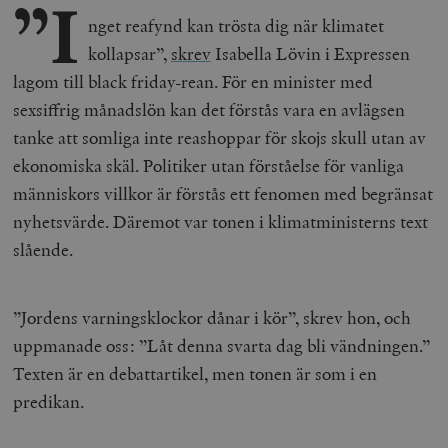
”I
nget reafynd kan trösta dig när klimatet
kollapsar”,
skrev
Isabella Lövin i Expressen
lagom till black friday-rean.
För en minister med
sexsiffrig månadslön kan det förstås vara en avlägsen
tanke att somliga inte reashoppar för skojs skull utan av
ekonomiska skäl. Politiker utan förståelse för vanliga
människors villkor är förstås ett fenomen med begränsat
nyhetsvärde. Däremot var tonen i klimatministerns text
slående.
”Jordens varningsklockor dånar i kör”, skrev hon, och
uppmanade oss: ”Låt denna svarta dag bli vändningen.”
Texten är en debattartikel, men tonen är som i en
predikan.