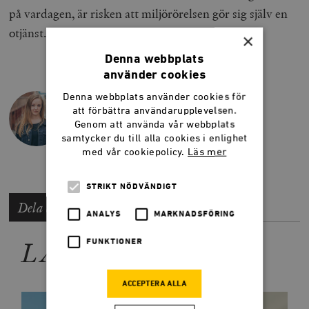
på vardagen, är risken att miljörörelsen gör sig själv en
otjänst.
×
Denna webbplats
använder cookies
Denna webbplats använder cookies för
BLANCHE SANDE
att förbättra användarupplevelsen.
Fd redaktör, Smedjan
Genom att använda vår webbplats
samtycker du till alla cookies i enlighet
med vår cookiepolicy.
Läs mer
STRIKT NÖDVÄNDIGT
Dela artikeln
ANALYS
MARKNADSFÖRING
LÄS MER
FUNKTIONER
ACCEPTERA ALLA