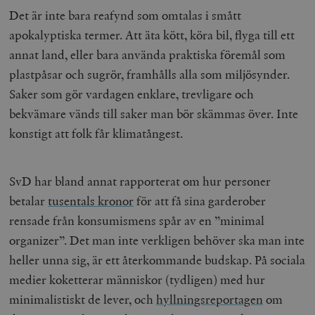
Det är inte bara reafynd som omtalas i smått
apokalyptiska termer. Att äta kött, köra bil, flyga till ett
annat land, eller bara använda praktiska föremål som
plastpåsar och sugrör, framhålls alla som miljösynder.
Saker som gör vardagen enklare, trevligare och
bekvämare vänds till saker man bör skämmas över. Inte
konstigt att folk får klimatångest.
SvD har bland annat rapporterat om hur personer
betalar
tusentals kronor
för att få sina garderober
rensade från konsumismens spår av en ”minimal
organizer”. Det man inte verkligen behöver ska man inte
heller unna sig, är ett återkommande budskap. På sociala
medier koketterar människor (tydligen) med hur
minimalistiskt de lever, och
hyllningsreportagen
om