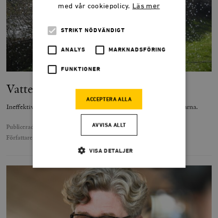
med vår cookiepolicy.
Läs mer
STRIKT NÖDVÄNDIGT
ANALYS
MARKNADSFÖRING
FUNKTIONER
Vatten behöver ett pris
ACCEPTERA ALLA
Ineffektiv vattenanvändning skjuter kostnaden till skattebetalarna.
AVVISA ALLT
Publicerad
8 juli 2026
Författare
Adam Furustam
VISA DETALJER
Strikt nödvändigt
Analys
Marknadsföring
Funktioner