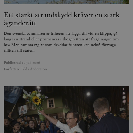
Ett starkt strandskydd kräver en stark
äganderätt
Den svenska sommaren är friheten att lägga till vid en klippa, gå
längs en strand eller promenera i skogen utan att fråga någon om
lov. Men samma regler som skyddar friheten kan också försvaga
tilliten till staten.
Publicerad
10 juli 2026
Författare
Tilda Andersson