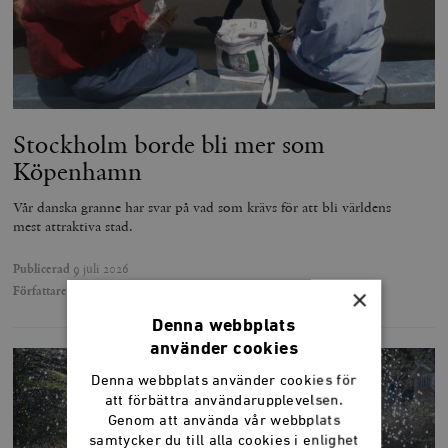
Stockholm borde bli mer som
Köpenhamn
Vår danska granne har svar på vad som krävs för att bli världens
mest attraktiva stad.
Publicerad
9 juli 2026
Författare
My Pohl
×
Denna webbplats
använder cookies
Denna webbplats använder cookies för
att förbättra användarupplevelsen.
Genom att använda vår webbplats
samtycker du till alla cookies i enlighet