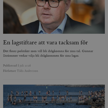
Strikt nödvändiga kakor tillåter
kärnwebbplatsfunktioner som användarinloggning
och kontohantering. Webbplatsen kan inte användas
ordentligt utan strikt nödvändiga cookies.
Leverantör
Namn
U
/ Domän
woocommerce_cart_hash
Automattic
S
Inc.
timbro.se
En lagstiftare att vara tacksam för
Det finns politiker som vill bli ihågkomna för sina tal. Gunnar
_hjFirstSeen
Hotjar Ltd
Strömmer verkar vilja bli ihågkommen för sina lagar.
.timbro.se
m
Publicerad
8 juli 2026
Författare
Tilda Andersson
woocommerce_items_in_cart
Automattic
S
Inc.