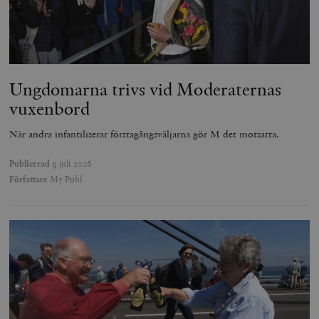
Ungdomarna trivs vid Moderaternas
vuxenbord
När andra infantiliserar förstagångsväljarna gör M det motsatta.
Publicerad
9 juli 2026
Författare
My Pohl