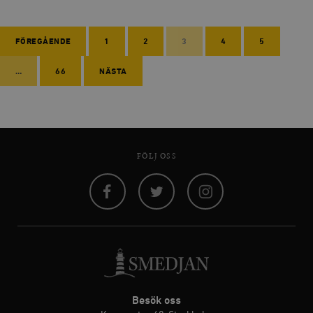
FÖREGÅENDE
1
2
3
4
5
…
66
NÄSTA
FÖLJ OSS
Facebook
Twitter
Instagram
Besök oss