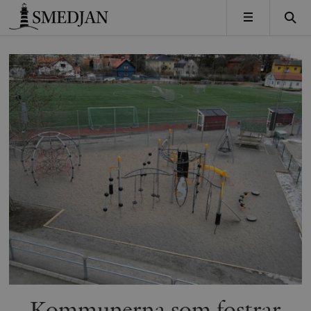
Timbro
MENY
Kommunerna som fostrar