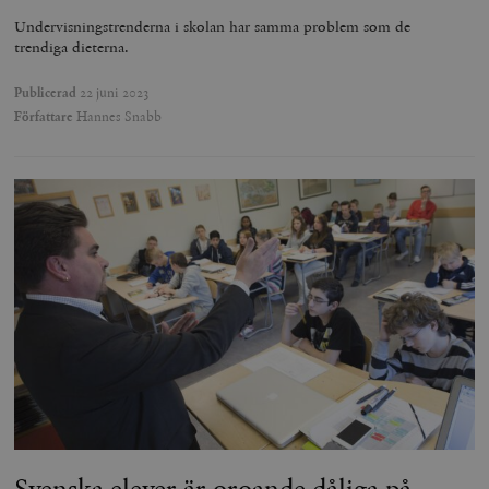
Undervisningstrenderna i skolan har samma problem som de
trendiga dieterna.
Publicerad
22 juni 2023
Författare
Hannes Snabb
Svenska elever är oroande dåliga på