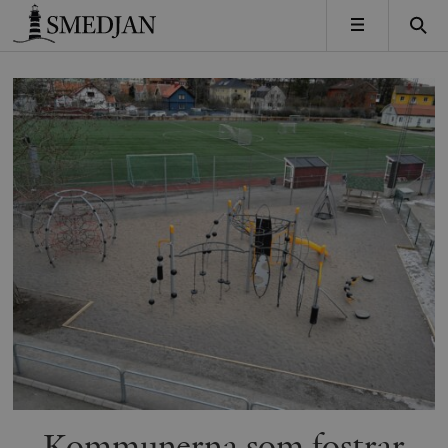
Timbro
MENY
Kommunerna som fostrar