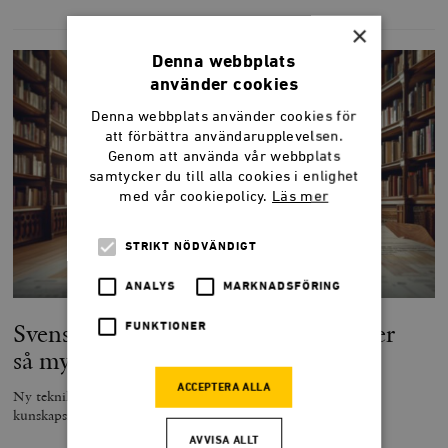
×
Denna webbplats
använder cookies
Denna webbplats använder cookies för
att förbättra användarupplevelsen.
Genom att använda vår webbplats
samtycker du till alla cookies i enlighet
med vår cookiepolicy.
Läs mer
STRIKT NÖDVÄNDIGT
ANALYS
MARKNADSFÖRING
Svenska elever kan lära sig tio gånger
FUNKTIONER
så mycket
ACCEPTERA ALLA
Ny teknik har redan gett oss revolutionära möjligheter till
kunskapsinhämtning.
AVVISA ALLT