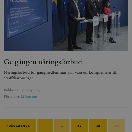
Ge gängen näringsförbud
Näringsförbud för gängmedlemmar kan vara ett komplement till
straffskärpningar.
Publicerad
30 maj 2023
Författare
Li Jansson
FÖREGÅENDE
1
…
37
38
39