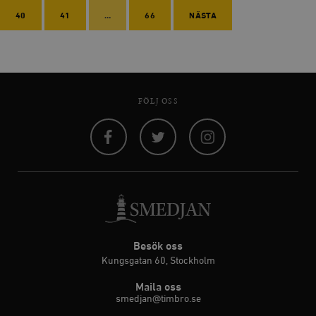
40
41
…
66
NÄSTA
FÖLJ OSS
Facebook
Twitter
Instagram
Besök oss
Kungsgatan 60, Stockholm
Maila oss
smedjan@timbro.se