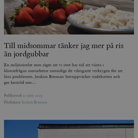
Till midsommar tänker jag mer på ris
än jordgubbar
En miljörörelse som säger att vi inte har tid att vänta i
klimatfrågan motarbetar samtidigt de viktigaste verktygen för att
lösa problemen. Joakim Broman återuppväcker risdebatten och
ger kostråd om…
Publicerad
20 juni 2023
Författare
Joakim Broman