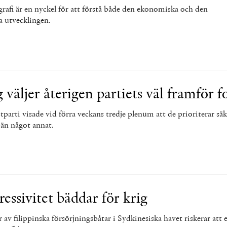
afi är en nyckel för att förstå både den ekonomiska och den
a utvecklingen.
 väljer återigen partiets väl framför f
arti visade vid förra veckans tredje plenum att de prioriterar sä
 än något annat.
ressivitet bäddar för krig
r av filippinska försörjningsbåtar i Sydkinesiska havet riskerar att 