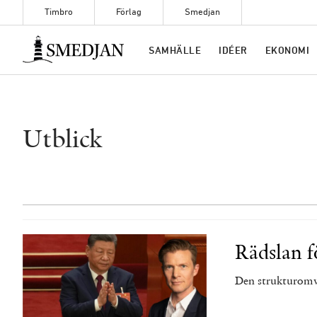
Timbro
Förlag
Smedjan
Timbro
SAMHÄLLE
IDÉER
EKONOMI
Utblick
Rädslan f
Den strukturomva