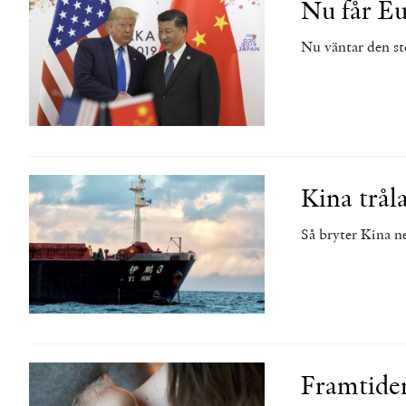
Nu får E
Nu väntar den s
Kina trål
Så bryter Kina n
Framtiden