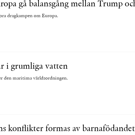
uropa gå balansgång mellan Trump oc
tora dragkampen om Europa.
ar i grumliga vatten
er den maritima världsordningen.
s konflikter formas av barnafödandet