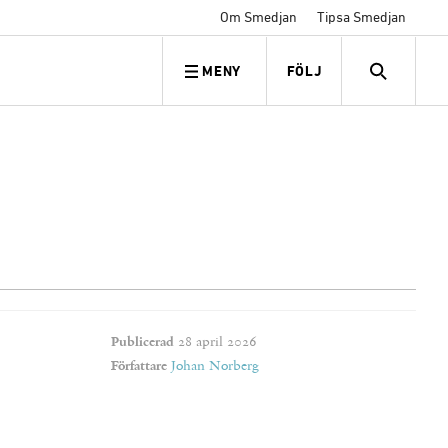
Om Smedjan
Tipsa Smedjan
MENY
FÖLJ
FÖLJ OSS
SEARCH
Publicerad
28 april 2026
Författare
Johan Norberg