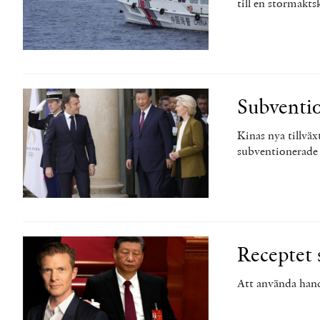
till en stormakts
Subventio
Kinas nya tillväx
subventionerade
Receptet 
Att använda hand