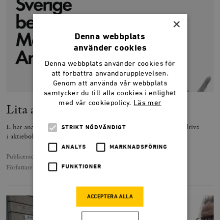
×
Denna webbplats
använder cookies
Denna webbplats använder cookies för
att förbättra användarupplevelsen.
Genom att använda vår webbplats
samtycker du till alla cookies i enlighet
med vår cookiepolicy.
Läs mer
Lita aldrig på en folkpartist?
L har anammat ett socialdemokratiskt synsätt på skolor som drivs
STRIKT NÖDVÄNDIGT
i aktiebolagsform.
ANALYS
MARKNADSFÖRING
Publicerad
5 november 2025
FUNKTIONER
Författare
Daniel Åkerman
ACCEPTERA ALLA