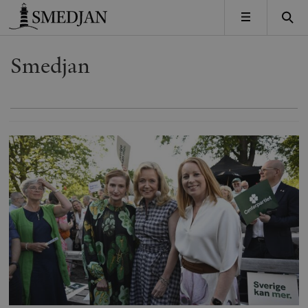
Timbro
MENY
Smedjan