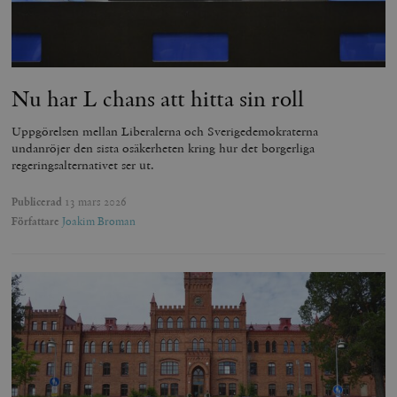
Nu har L chans att hitta sin roll
Uppgörelsen mellan Liberalerna och Sverigedemokraterna
undanröjer den sista osäkerheten kring hur det borgerliga
regeringsalternativet ser ut.
Publicerad
13 mars 2026
Författare
Joakim Broman