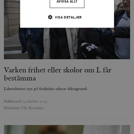
AVVISA ALLT
VISA DETALJER
Strikt nödvändigt
Analys
Marknadsföring
Funktioner
Strikt nödvändiga kakor tillåter
kärnwebbplatsfunktioner som användarinloggning
Varken frihet eller skolor om L får
och kontohantering. Webbplatsen kan inte användas
ordentligt utan strikt nödvändiga cookies.
bestämma
Leverantör
Namn
U
/ Domän
Liberalernas syn på friskolor saknar faktagrund.
woocommerce_cart_hash
Automattic
S
Inc.
Publicerad
24 oktober 2025
timbro.se
Författare
Ulla Hamilton
_hjFirstSeen
Hotjar Ltd
.timbro.se
m