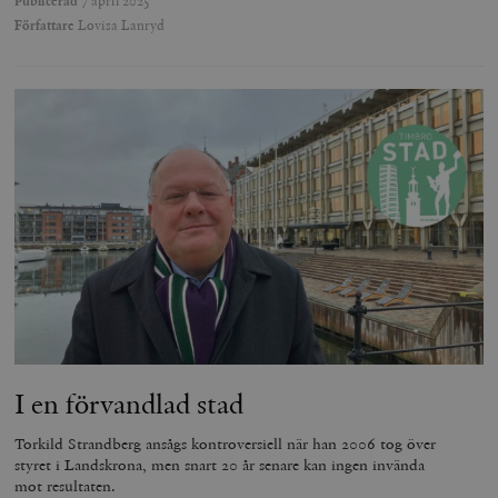
Publicerad
7 april 2025
Författare
Lovisa Lanryd
I en förvandlad stad
Torkild Strandberg ansågs kontroversiell när han 2006 tog över
styret i Landskrona, men snart 20 år senare kan ingen invända
mot resultaten.