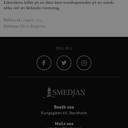
Liberalerna håller på att slösa bort mandatperioden på att utreda
olika sätt att förbjuda vinstuttag.
Publicerad
1 augusti 2023
Författare
Olivia Bergström
FÖLJ OSS
Facebook
Twitter
Instagram
Besök oss
Kungsgatan 60, Stockholm
Maila oss