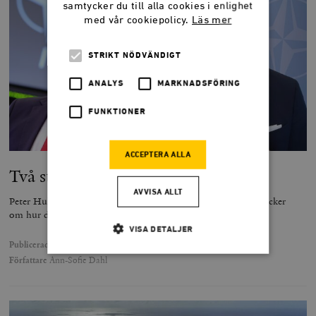
samtycker du till alla cookies i enlighet
med vår cookiepolicy.
Läs mer
STRIKT NÖDVÄNDIGT
ANALYS
MARKNADSFÖRING
FUNKTIONER
ACCEPTERA ALLA
Två storsvenskar i Nato-processen
AVVISA ALLT
Peter Hultqvist och Tobias Billström är båda aktuella med böcker
om hur det gick till när Sverige blev Nato-medlem.
VISA DETALJER
Publicerad
29 oktober 2025
Författare
Ann-Sofie Dahl
Strikt nödvändigt
Analys
Marknadsföring
Funktioner