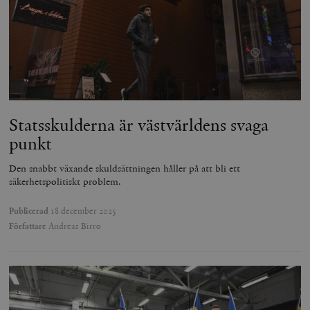
Statsskulderna är västvärldens svaga
punkt
Den snabbt växande skuldsättningen håller på att bli ett
säkerhetspolitiskt problem.
Publicerad
18 december 2025
Författare
Andreas Birro