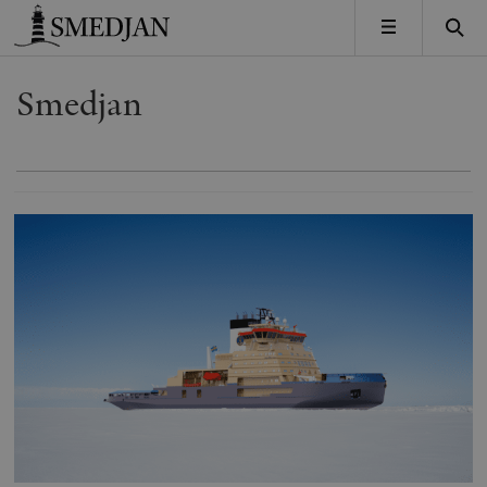
Timbro
MENY
Smedjan