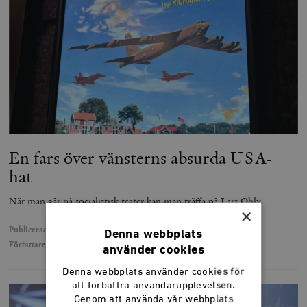
En fars över vänsterns absurda USA-
hat
När man går på socialistisk teater kan man träffa på Lars Ohly.
×
Publicerad
31 oktober 2025
Denna webbplats
Författare
Carl-Vincent Reimers
använder cookies
Denna webbplats använder cookies för
att förbättra användarupplevelsen.
Genom att använda vår webbplats