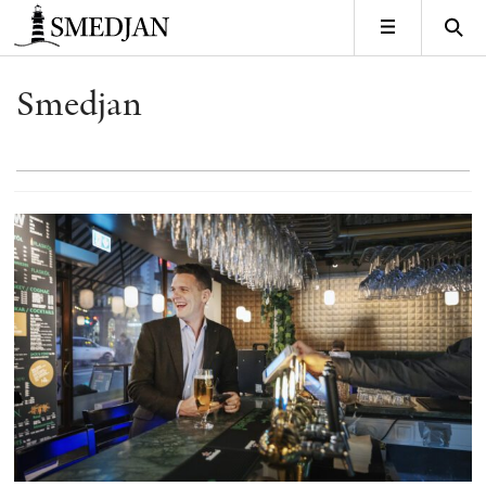
Timbro
MENY
Smedjan