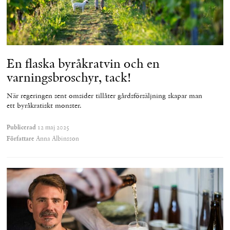
En flaska byråkratvin och en
varnings­broschyr, tack!
När regeringen sent omsider tillåter gårdsförsäljning skapar man
ett byråkratiskt monster.
Publicerad
12 maj 2025
Författare
Anna Albinsson