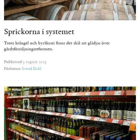
Sprickorna i systemet
Trots krångel och byråkrati finns det skäl att glädjas över
gårdsförsäljningsreformen.
Publicerad
5 augusti 2025
Författare
Svend Dahl