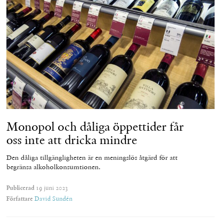
Monopol och dåliga öppettider får
oss inte att dricka mindre
Den dåliga tillgängligheten är en meningslös åtgärd för att
begränsa alkoholkonsumtionen.
Publicerad
19 juni 2023
Författare
David Sundén