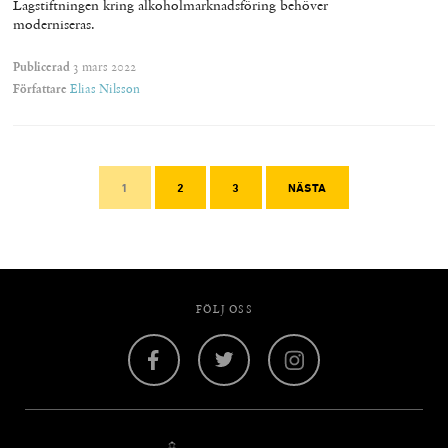
Lagstiftningen kring alkoholmarknadsföring behöver
moderniseras.
Publicerad
3 mars 2022
Författare
Elias Nilsson
1
2
3
NÄSTA
FÖLJ OSS
Facebook
Twitter
Instagram