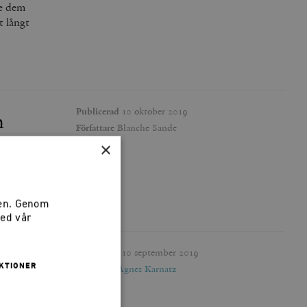
ge dem
t långt
Publicerad
10 oktober 2019
n
Författare
Blanche Sande
×
ör vad den
köp är det
sen. Genom
med vår
Publicerad
10 september 2019
KTIONER
Författare
Agnes Karnatz