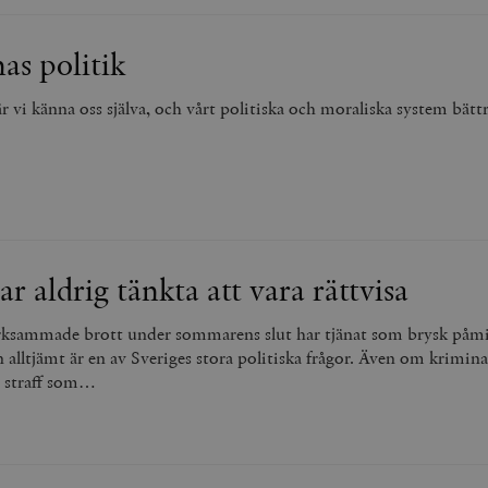
as politik
vi känna oss själva, och vårt politiska och moraliska system bättr
ar aldrig tänkta att vara rättvisa
rksammade brott under sommarens slut har tjänat som brysk påm
n alltjämt är en av Sveriges stora politiska frågor. Även om krimina
r straff som…