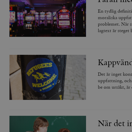
En tydlig definit
moraliska uppfatt
problemet. När s
lagtext är steget
Kappvänd
Det är inget kons
uppfattning, och 
be om ursäkt, är
När det in