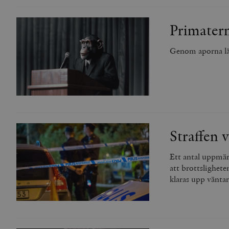
Primatern
Genom aporna lär 
Straffen v
Ett antal uppmä
att brottslighete
klaras upp vänta