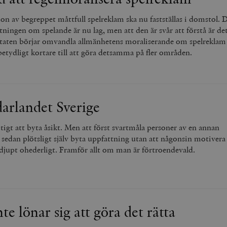
ion av begreppet måttfull spelreklam ska nu fastställas i domstol. 
ningen om spelande är nu lag, men att den är svår att förstå är de
taten börjar omvandla allmänhetens moraliserande om spelreklam t
 betydligt kortare till att göra detsamma på fler områden.
arlandet Sverige
tigt att byta åsikt. Men att först svartmåla personer av en annan
sedan plötsligt själv byta uppfattning utan att någonsin motivera 
 djupt ohederligt. Framför allt om man är förtroendevald.
te lönar sig att göra det rätta