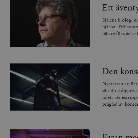
Ett äventy
Själens biologi o
hjärna. Tvärtemo
bättre förståelse
Den kons
Nystarten av Bat
sätt än tidigare.
talets seriestri
präglad av konse
Faran med