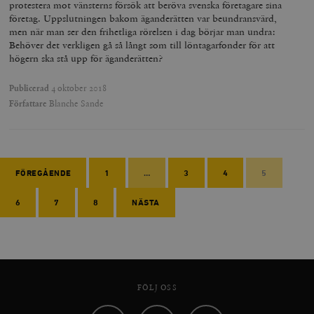
protestera mot vänsterns försök att beröva svenska företagare sina
företag. Uppslutningen bakom äganderätten var beundransvärd,
men när man ser den frihetliga rörelsen i dag börjar man undra:
Behöver det verkligen gå så långt som till löntagarfonder för att
högern ska stå upp för äganderätten?
Publicerad
4 oktober 2018
Författare
Blanche Sande
FÖREGÅENDE
1
…
3
4
5
6
7
8
NÄSTA
FÖLJ OSS