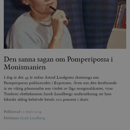
Den sanna sagan om Pomperipossa i
Monismanien
I dag är det 43 år sedan Astrid Lindgrens skattesaga om
Pomperipossa publicerades i Expressen. Även om den fortfarande
är en viktig påminnelse om värdet av låga marginalskatter, visar
Timbros chefsekonom Jacob Lundbergs undersökning att hon
faktiskt aldrig behövde betala 102 procent i skatt.
Publicerad
11 mars 2019
Författare
Jacob Lundberg