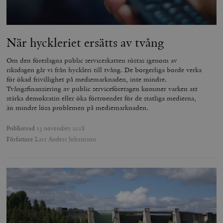
När hyckleriet ersätts av tvång
Om den föreslagna public serviceskatten röstas igenom av
riksdagen går vi från hyckleri till tvång. De borgerliga borde verka
för ökad frivillighet på mediemarknaden, inte mindre.
Tvångsfinansiering av public serviceföretagen kommer varken att
stärka demokratin eller öka förtroendet för de statliga medierna,
än mindre lösa problemen på mediemarknaden.
Publicerad
13 november 2018
Författare
Lars Anders Johansson