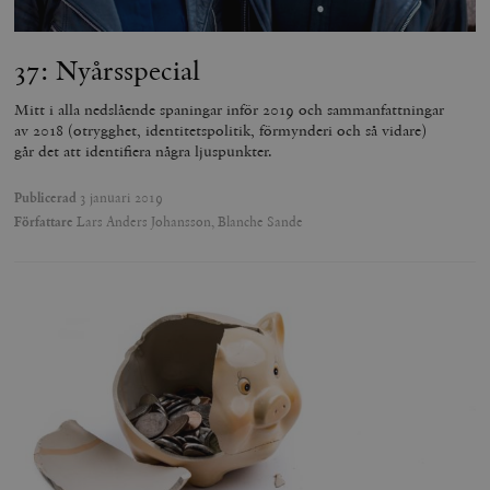
Inc.
timbro.se
37: Nyårsspecial
_hjFirstSeen
Hotjar Ltd
Mitt i alla nedslående spaningar inför 2019 och sammanfattningar
.timbro.se
m
av 2018 (otrygghet, identitetspolitik, förmynderi och så vidare)
går det att identifiera några ljuspunkter.
Publicerad
3 januari 2019
Författare
Lars Anders Johansson, Blanche Sande
woocommerce_items_in_cart
Automattic
S
Inc.
timbro.se
wp_woocommerce_session_[abcdef0123456789]
timbro.se
2
{32}
__cf_bm
Cloudflare
Inc.
m