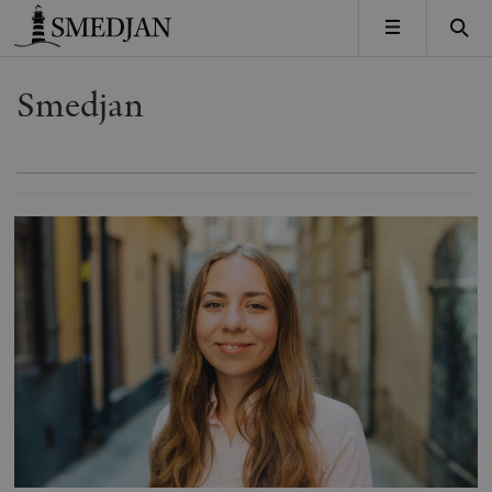
Timbro
MENY
Smedjan