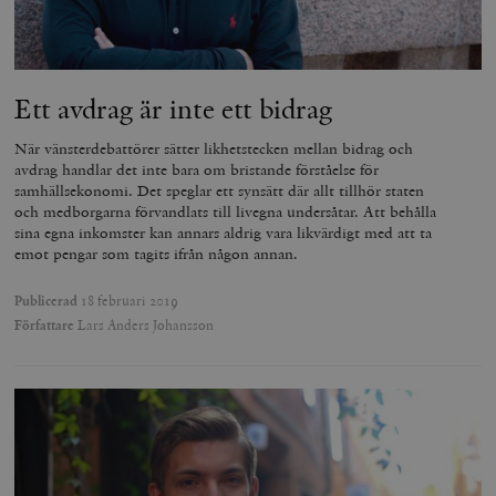
Ett avdrag är inte ett bidrag
När vänsterdebattörer sätter likhetstecken mellan bidrag och
avdrag handlar det inte bara om bristande förståelse för
samhällsekonomi. Det speglar ett synsätt där allt tillhör staten
och medborgarna förvandlats till livegna undersåtar. Att behålla
sina egna inkomster kan annars aldrig vara likvärdigt med att ta
emot pengar som tagits ifrån någon annan.
Publicerad
18 februari 2019
Författare
Lars Anders Johansson