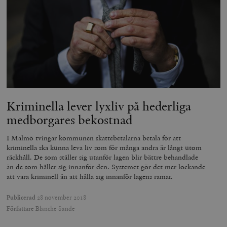
Kriminella lever lyxliv på hederliga
medborgares bekostnad
Leverantör
Namn
Utgång
B
/ Domän
Leverantör /
I Malmö tvingar kommunen skattebetalarna betala för att
Namn
Utgång
Beskrivning
_ga
Google LLC
1 år 1
D
Domän
kriminella ska kunna leva liv som för många andra är långt utom
.timbro.se
månad
a
räckhåll. De som ställer sig utanför lagen blir bättre behandlade
U
YSC
Google LLC
Session
Denna cookie 
e
.youtube.com
av YouTube fö
än de som håller sig innanför den. Systemet gör det mer lockande
G
spåra visning
att vara kriminell än att hålla sig innanför lagens ramar.
a
inbäddade vi
a
u
VISITOR_INFO1_LIVE
Google LLC
6
Denna cookie 
Publicerad
28 november 2018
t
.youtube.com
månader
av Youtube fö
g
Författare
Blanche Sande
hålla reda på
k
användarinst
i
för Youtube-v
w