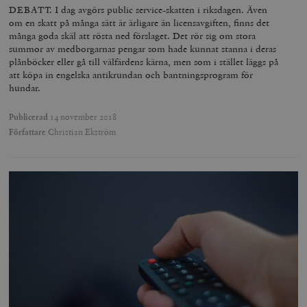
DEBATT. I dag avgörs public service-skatten i riksdagen. Även
om en skatt på många sätt är ärligare än licensavgiften, finns det
många goda skäl att rösta ned förslaget. Det rör sig om stora
summor av medborgarnas pengar som hade kunnat stanna i deras
plånböcker eller gå till välfärdens kärna, men som i stället läggs på
att köpa in engelska antikrundan och bantningsprogram för
hundar.
Publicerad
14 november 2018
Författare
Christian Ekström