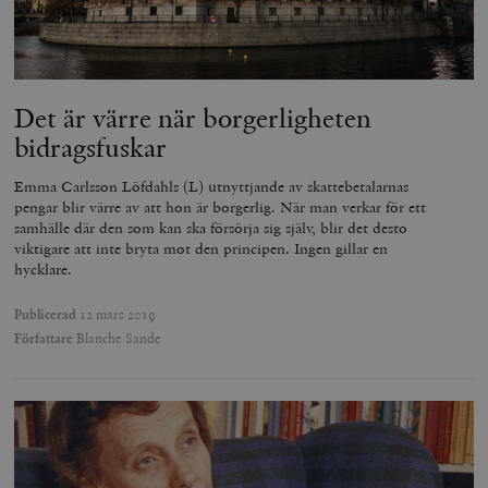
Det är värre när borgerligheten
bidragsfuskar
Emma Carlsson Löfdahls (L) utnyttjande av skattebetalarnas
pengar blir värre av att hon är borgerlig. När man verkar för ett
samhälle där den som kan ska försörja sig själv, blir det desto
viktigare att inte bryta mot den principen. Ingen gillar en
hycklare.
Publicerad
12 mars 2019
Författare
Blanche Sande