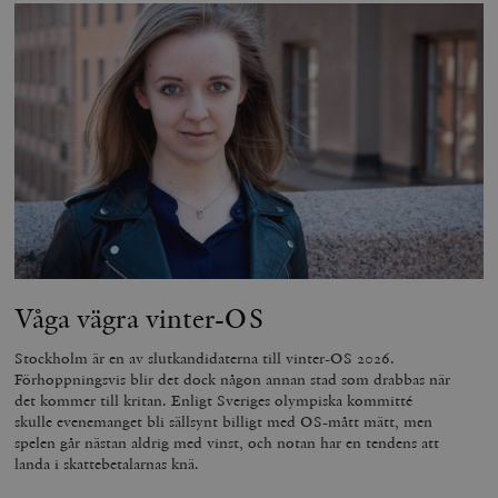
Våga vägra vinter-OS
Stockholm är en av slutkandidaterna till vinter-OS 2026.
Förhoppningsvis blir det dock någon annan stad som drabbas när
det kommer till kritan. Enligt Sveriges olympiska kommitté
skulle evenemanget bli sällsynt billigt med OS-mått mätt, men
spelen går nästan aldrig med vinst, och notan har en tendens att
landa i skattebetalarnas knä.