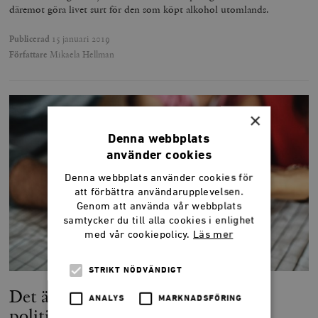
däremot göra livet surt för den som köpt alkohol utomlands.
Publicerad
15 januari 2019
Författare
Mikaela Hellman
×
Denna webbplats
använder cookies
Denna webbplats använder cookies för
att förbättra användarupplevelsen.
Genom att använda vår webbplats
samtycker du till alla cookies i enlighet
med vår cookiepolicy.
Läs mer
STRIKT NÖDVÄNDIGT
Det är medborgarnas pengar, inte
ANALYS
MARKNADSFÖRING
politikernas