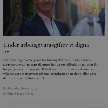
Under arbetsgivaravgifter vi digna
ner
Det finns ingen övre gräns för hur mycket man måste betala i
arbetsgivaravgifter, men däremot har de socialförsäkringar man får
för pengarna en maxgräns. Politikerna borde endera erkänna för
väljarna att arbetsgivaravgifterna egentligen är en skatt, eller göra
det rättvisa och införa ett tak.
Publicerad
4 februari 2019
Författare
Hugo Selling