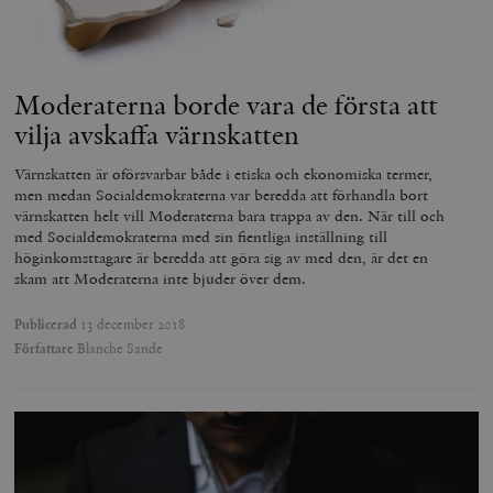
.myfonts.net
Moderaterna borde vara de första att
vilja avskaffa värnskatten
Värnskatten är oförsvarbar både i etiska och ekonomiska termer,
men medan Socialdemokraterna var beredda att förhandla bort
värnskatten helt vill Moderaterna bara trappa av den. När till och
_hjAbsoluteSessionInProgress
Hotjar Ltd
.timbro.se
m
med Socialdemokraterna med sin fientliga inställning till
höginkomsttagare är beredda att göra sig av med den, är det en
skam att Moderaterna inte bjuder över dem.
Publicerad
13 december 2018
Författare
Blanche Sande
__cf_bm
Cloudflare
Inc.
m
.vimeo.com