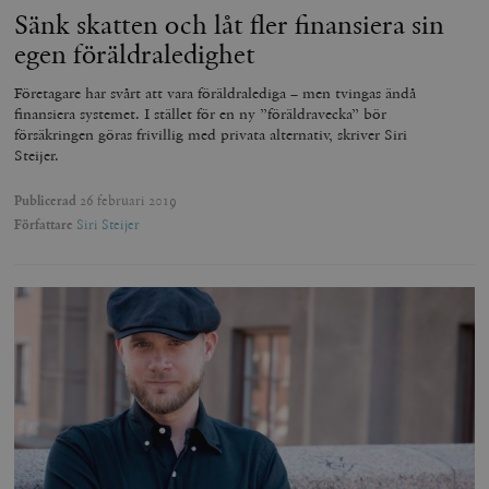
Sänk skatten och låt fler finansiera sin
egen föräldraledighet
Företagare har svårt att vara föräldralediga – men tvingas ändå
finansiera systemet. I stället för en ny ”föräldravecka” bör
försäkringen göras frivillig med privata alternativ, skriver Siri
Steijer.
Publicerad
26 februari 2019
Författare
Siri Steijer