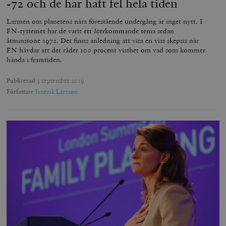
-72 och de har haft fel hela tiden
Larmen om planetens nära förestående undergång är inget nytt. I
FN-systemet har de varit ett återkommande tema sedan
åtminstone 1972. Det finns anledning att visa en viss skepsis när
FN hävdar att det råder 100 procent visshet om vad som kommer
hända i framtiden.
Publicerad
5 september 2019
Författare
Janerik Larsson