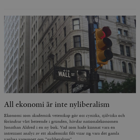
All ekonomi är inte nyliberalism
Ekonomi som akademisk vetenskap gör oss cyniska, själviska och
förändrar vårt beteende i grunden, hävdar nationalekonomen
Jonathan Aldred i en ny bok. Vad som hade kunnat vara en
intressant analys av ett akademiskt fält visar sig vara det gamla
vanliga vargropet om ”nyliberalism”.