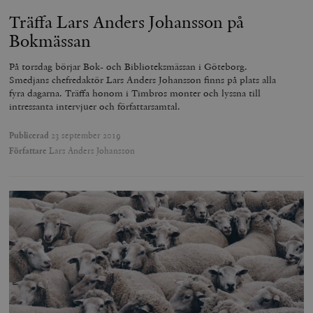
Träffa Lars Anders Johansson på
Bokmässan
På torsdag börjar Bok- och Biblioteksmässan i Göteborg.
Smedjans chefredaktör Lars Anders Johansson finns på plats alla
fyra dagarna. Träffa honom i Timbros monter och lyssna till
intressanta intervjuer och författarsamtal.
Publicerad
23 september 2019
Författare
Lars Anders Johansson