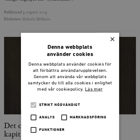
Publicerad
9 augusti 2019
Författare
Mikaela Hellman
×
Denna webbplats
använder cookies
Denna webbplats använder cookies för
att förbättra användarupplevelsen.
Genom att använda vår webbplats
samtycker du till alla cookies i enlighet
med vår cookiepolicy.
Läs mer
STRIKT NÖDVÄNDIGT
ANALYS
MARKNADSFÖRING
Det omätbara som slagträ mot
FUNKTIONER
kapitalismen