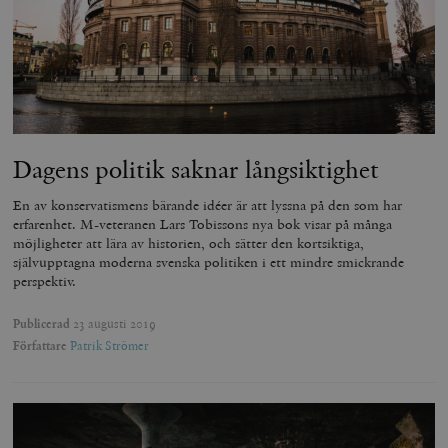
Dagens politik saknar långsiktighet
En av konservatismens bärande idéer är att lyssna på den som har
erfarenhet. M-veteranen Lars Tobissons nya bok visar på många
möjligheter att lära av historien, och sätter den kortsiktiga,
självupptagna moderna svenska politiken i ett mindre smickrande
perspektiv.
Publicerad
23 augusti 2019
Författare
Patrik Strömer