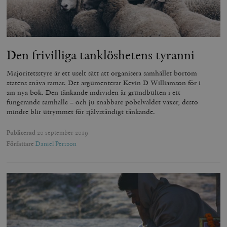
Den frivilliga tanklöshetens tyranni
Majoritetsstyre är ett uselt sätt att organisera samhället bortom
statens snäva ramar. Det argumenterar Kevin D Williamson för i
sin nya bok. Den tänkande individen är grundbulten i ett
fungerande samhälle – och ju snabbare pöbelväldet växer, desto
mindre blir utrymmet för självständigt tänkande.
Publicerad
20 september 2019
Författare
Daniel Persson