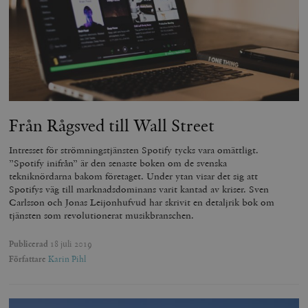
_hjAbsoluteSessionInProgress
Hotjar Ltd
.timbro.se
m
Från Rågsved till Wall Street
Intresset för strömningstjänsten Spotify tycks vara omättligt.
”Spotify inifrån” är den senaste boken om de svenska
tekniknördarna bakom företaget. Under ytan visar det sig att
Spotifys väg till marknadsdominans varit kantad av kriser. Sven
Carlsson och Jonas Leijonhufvud har skrivit en detaljrik bok om
tjänsten som revolutionerat musikbranschen.
__cf_bm
Cloudflare
Publicerad
18 juli 2019
Inc.
m
Författare
Karin Pihl
.vimeo.com