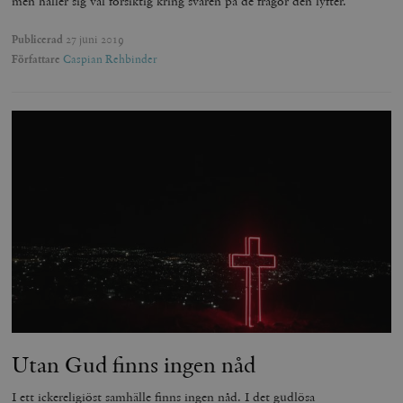
men håller sig väl försiktig kring svaren på de frågor den lyfter.
_hjSession_675006
.timbro.se
30
minuter
Publicerad
27 juni 2019
Författare
Caspian Rehbinder
Utan Gud finns ingen nåd
I ett ickereligiöst samhälle finns ingen nåd. I det gudlösa