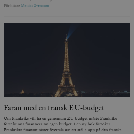
Författare
Mattias Svensson
Faran med en fransk EU-budget
Om Frankrike vill ha en gemensam EU-budget måste Frankrike
först kunna finansiera sin egen budget. I en ny bok försöker
Frankrikes finansminister övertala oss att ställa upp på den franska