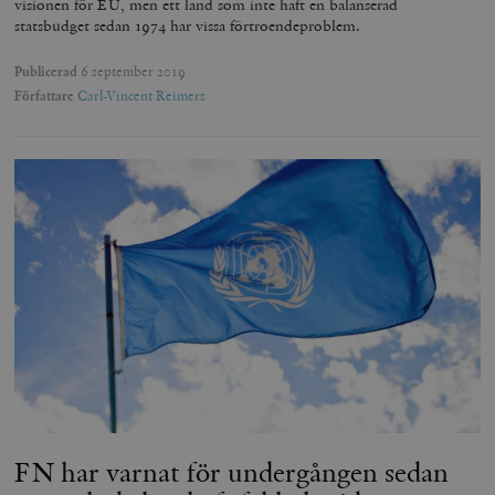
visionen för EU, men ett land som inte haft en balanserad
statsbudget sedan 1974 har vissa förtroendeproblem.
Publicerad
6 september 2019
Författare
Carl-Vincent Reimers
FN har varnat för undergången sedan