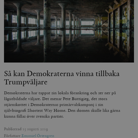
Så kan Demokraterna vinna tillbaka
Trumpväljare
Demokraterna har tappat sin lokala förankring och ser ner på
lågutbildade väljare. Det menar Pete Buttigieg, det stora
stjärnskottet i Demokraternas primärvalskampanj i sin
självbiografi Shortest Way Home. Den domen skulle lika gärna
kunna fällas över svenska partier.
Publicerad
15 augusti 2019
Författare
Emanuel Örtengren