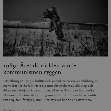
1989: Året då världen vände
kommunismen ryggen
Utställningen 1989 – kultur och politik är en vacker skildring av
ett vackert år då folk reste sig mot förtryckare av alla slag och
diktaturer började falla samman. Mattias Svensson har besökt
Nationalmuseums utställning om ett år då stora delar av världen
reste sig från förtryck, men inte mycket hände i Västvärlden.
Publicerad
10 september 2019