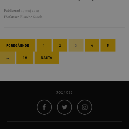
Publicerad
17 maj 2019
Författare
Blanche Sande
FÖREGÅENDE
1
2
3
4
5
…
10
NÄSTA
FÖLJ OSS
Facebook
Twitter
Instagram