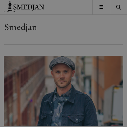
Timbro
MENY
Smedjan