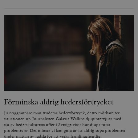
Förminska aldrig hedersförtrycket
Ju noggrannare man studerar hedersförtryck, desto mörkare ser
situationen ut. Journalisten Galaxia Wallins djupintervjuer med
sju av hederskulturens offer i Sverige visar hur djupt rotat
problemet är. Det minsta vi kan göra är att aldrig sopa problemen
under mattan av rädsla för att verka främlingsfientlig.