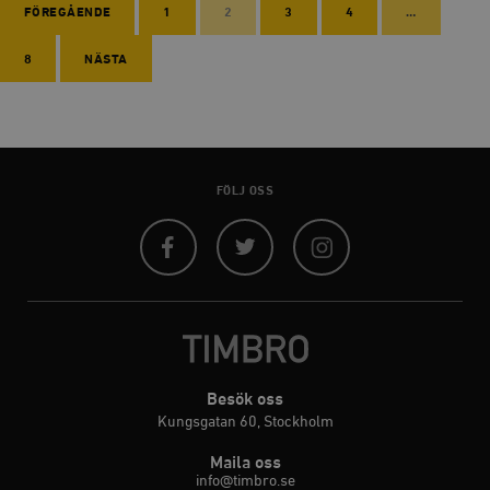
FÖREGÅENDE
1
2
3
4
…
8
NÄSTA
FÖLJ OSS
Facebook
Twitter
Instagram
Besök oss
Kungsgatan 60, Stockholm
Maila oss
info@timbro.se