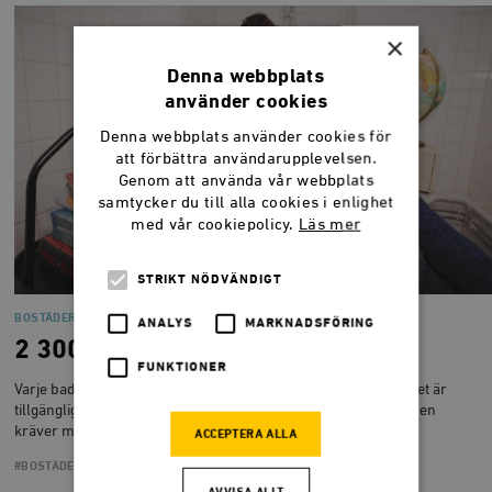
×
Denna webbplats
använder cookies
Denna webbplats använder cookies för
att förbättra användarupplevelsen.
Genom att använda vår webbplats
samtycker du till alla cookies i enlighet
med vår cookiepolicy.
Läs mer
STRIKT NÖDVÄNDIGT
BOSTÄDER
ANALYS
MARKNADSFÖRING
2 300 studentbostäder fler
FUNKTIONER
Varje badrum i en studentbostad måste vara utformat så att det är
tillgängligt för rullstolsburna. Det här kravet gör att badrummen
kräver mer yta och att färre studentbostäder kan byggas…
ACCEPTERA ALLA
#BOSTÄDER