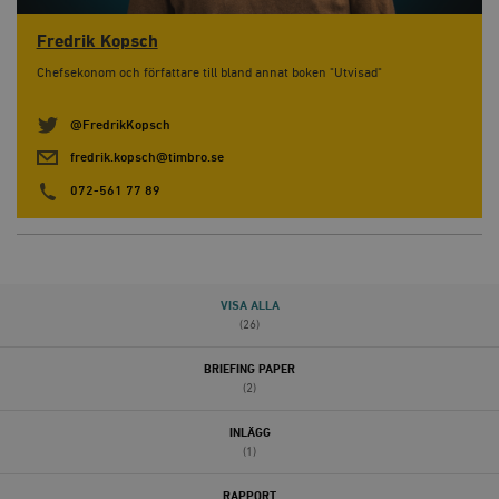
Fredrik Kopsch
Chefsekonom och författare till bland annat boken "Utvisad"
@FredrikKopsch
fredrik.kopsch@timbro.se
072-561 77 89
VISA ALLA
(26)
BRIEFING PAPER
(2)
INLÄGG
(1)
RAPPORT