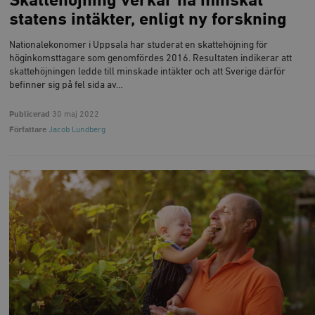
Skattehöjning verkar ha minskat
statens intäkter, enligt ny forskning
Nationalekonomer i Uppsala har studerat en skattehöjning för
_hjAbsoluteSessionInProgress
Hotjar Ltd
höginkomsttagare som genomfördes 2016. Resultaten indikerar att
.timbro.se
m
skattehöjningen ledde till minskade intäkter och att Sverige därför
befinner sig på fel sida av…
Publicerad
30 maj 2022
Författare
Jacob Lundberg
__cf_bm
Cloudflare
Inc.
m
.vimeo.com