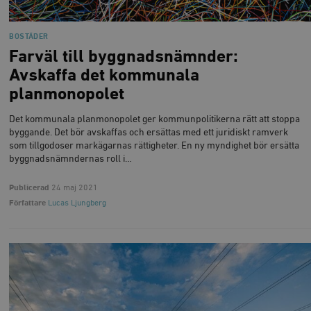
BOSTÄDER
Farväl till byggnadsnämnder:
Avskaffa det kommunala
planmonopolet
Det kommunala planmonopolet ger kommunpolitikerna rätt att stoppa
byggande. Det bör avskaffas och ersättas med ett juridiskt ramverk
som tillgodoser markägarnas rättigheter. En ny myndighet bör ersätta
byggnadsnämndernas roll i…
Publicerad
24 maj 2021
Författare
Lucas Ljungberg