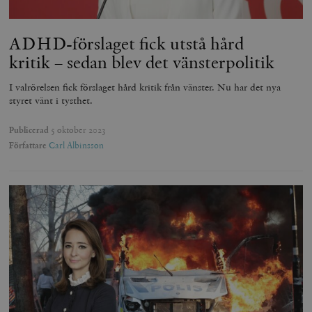
ADHD-förslaget fick utstå hård
kritik – sedan blev det vänsterpolitik
I valrörelsen fick förslaget hård kritik från vänster. Nu har det nya
styret vänt i tysthet.
Publicerad
5 oktober 2023
Författare
Carl Albinsson