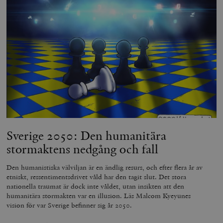
Sverige 2050: Den humanitära
stormaktens nedgång och fall
Den humanistiska välviljan är en ändlig resurs, och efter flera år av
etniskt, ressentimentsdrivet våld har den tagit slut. Det stora
nationella traumat är dock inte våldet, utan insikten att den
humanitära stormakten var en illusion. Läs Malcom Kyeyunes
vision för var Sverige befinner sig år 2050.