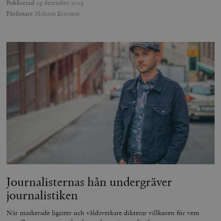
Publicerad
19 december 2019
Författare
Malcom Kyeyune
Journalisternas hån undergräver
journalistiken
När maskerade ligister och våldsverkare dikterar villkoren för vem