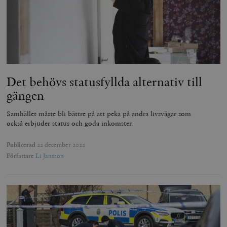
Det behövs statusfyllda alternativ till
gängen
Samhället måste bli bättre på att peka på andra livsvägar som
också erbjuder status och goda inkomster.
Publicerad
22 december 2022
Författare
Li Jansson