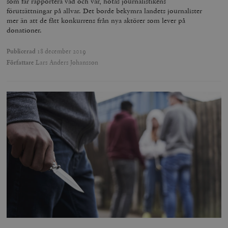
som får rapportera vad och var, hotas journalistikens
förutsättningar på allvar. Det borde bekymra landets journalister
mer än att de fått konkurrens från nya aktörer som lever på
donationer.
Publicerad
18 december 2019
Författare
Lars Anders Johansson