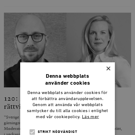
×
Denna webbplats
använder cookies
Denna webbplats använder cookies för
120: Brott och straff – hur skipar vi
att förbättra användarupplevelsen.
rättvisa?
Genom att använda vår webbplats
samtycker du till alla cookies i enlighet
”Sverige saknar en genomtänkt syn på skuld hos
med vår cookiepolicy.
Läs mer
gärningsmannen”, säger Per Claréus, biträdande kanslichef vid
Moderaternas riksdagskansli och tidigare domare på Svea hovrätt,
STRIKT NÖDVÄNDIGT
i veckans diskussion om brott och straff.