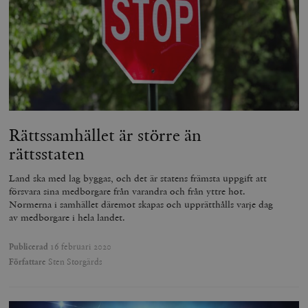
månad
G
tredjepartsa
b
vuid
Vimeo.com
1 år 1
Dessa kakor 
_hjSessionUser_675006
.timbro.se
1 år
Inc.
månad
av Vimeo-
.vimeo.com
videospelare
_hjIncludedInSessionSample_675006
.timbro.se
2
webbplatser.
minuter
_hjSession_675006
.timbro.se
30
minuter
Rättssamhället är större än
rättsstaten
Land ska med lag byggas, och det är statens främsta uppgift att
försvara sina medborgare från varandra och från yttre hot.
Normerna i samhället däremot skapas och upprätthålls varje dag
av medborgare i hela landet.
Publicerad
16 februari 2020
Författare
Sten Storgärds