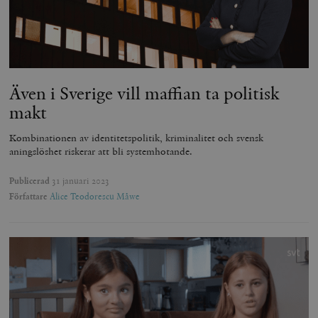
Även i Sverige vill maffian ta politisk
makt
Kombinationen av identitetspolitik, kriminalitet och svensk
aningslöshet riskerar att bli systemhotande.
Publicerad
31 januari 2023
Författare
Alice Teodorescu Måwe