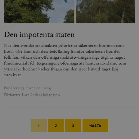
Den impotenta staten
När den svenska statsmakten prioriterar säkerheten hos män som
hotar vårt land och dess befolkning framför säkerheten hos det
folk från vilken den offentliga maktutövningen sägs utgå är något
fundamentalt fel. Regeringens oförmåga att hantera såväl inre som
yttre säkerhetshot väcker frågan om den över huvud taget kan
sitta kvar.
Publicerad
5 november 2019
Författare
Lars Anders Johansson
1
2
3
NÄSTA