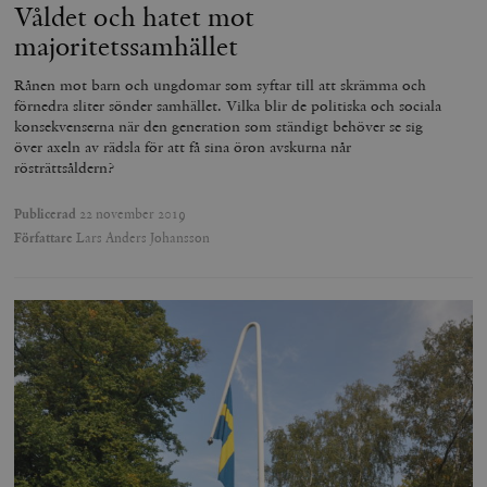
Våldet och hatet mot
majoritetssamhället
Rånen mot barn och ungdomar som syftar till att skrämma och
förnedra sliter sönder samhället. Vilka blir de politiska och sociala
konsekvenserna när den generation som ständigt behöver se sig
över axeln av rädsla för att få sina öron avskurna når
rösträttsåldern?
Publicerad
22 november 2019
Författare
Lars Anders Johansson