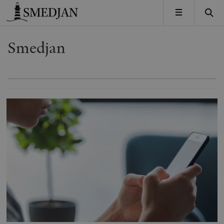
Timbro
MENY
Smedjan