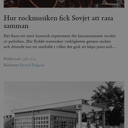
Hur rockmusiken fick Sovjet att rasa
samman
Det finns ett stort historisk experiment där konsumtionen styrdes
av politiken. Där flydde människor verkligheten genom rocken
och drömde om ett samhälle i vilket det gick att köpa jeans och…
Publicerad
2 juli 2020
Författare
Henrik Dalgard