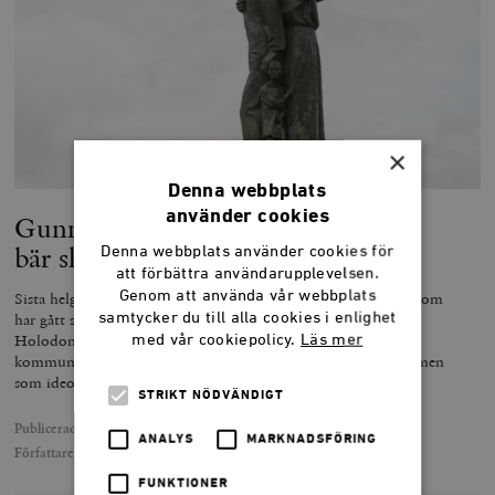
×
Denna webbplats
använder cookies
Gunnar Hökmark: Kommunismen
bär skulden för Holodomor
Denna webbplats använder cookies för
att förbättra användarupplevelsen.
Genom att använda vår webbplats
Sista helgen i november minns Ukrainas befolkning de 87 år som
har gått sedan den konstruerade svält som fick namnet
samtycker du till alla cookies i enlighet
Holodomor inleddes. Det och andra massmord som
med vår cookiepolicy.
Läs mer
kommunistiska har regimer begått är resultatet av kommunismen
som ideologi, och inte av enskilda feltolkningar.
STRIKT NÖDVÄNDIGT
Publicerad
22 november 2019
ANALYS
MARKNADSFÖRING
Författare
Gunnar Hökmark
FUNKTIONER