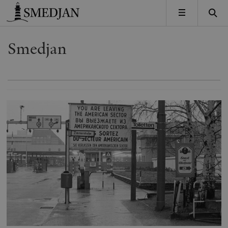
Timbro
MENY
Smedjan