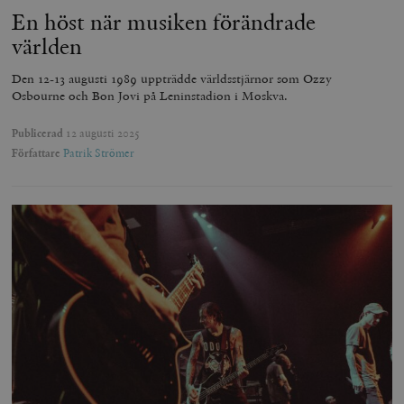
En höst när musiken förändrade
världen
Den 12-13 augusti 1989 uppträdde världsstjärnor som Ozzy
Osbourne och Bon Jovi på Leninstadion i Moskva.
Publicerad
12 augusti 2025
Författare
Patrik Strömer