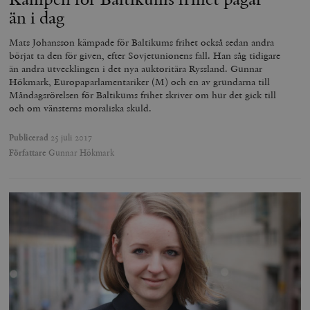
än i dag
Mats Johansson kämpade för Baltikums frihet också sedan andra
börjat ta den för given, efter Sovjetunionens fall. Han såg tidigare
än andra utvecklingen i det nya auktoritära Ryssland. Gunnar
Hökmark, Europaparlamentariker (M) och en av grundarna till
Måndagsrörelsen för Baltikums frihet skriver om hur det gick till
och om vänsterns moraliska skuld.
Publicerad
25 juli 2017
Leverantör
Författare
Gunnar Hökmark
Namn
Utgång
B
/ Domän
Leverantör /
Namn
Utgång
Beskrivning
_ga
Google LLC
1 år 1
D
Domän
.timbro.se
månad
a
U
YSC
Google LLC
Session
Denna cookie 
e
.youtube.com
av YouTube fö
G
spåra visning
a
inbäddade vi
a
u
VISITOR_INFO1_LIVE
Google LLC
6
Denna cookie 
t
.youtube.com
månader
av Youtube fö
g
hålla reda på
k
användarinst
i
för Youtube-v
w
inbäddade i
a
webbplatser;