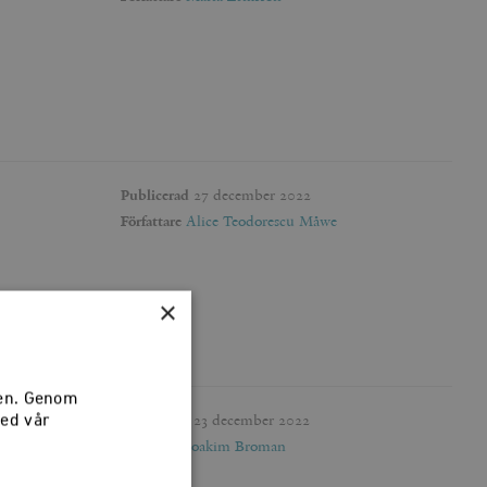
Publicerad
27 december 2022
Författare
Alice Teodorescu Måwe
×
sen. Genom
Publicerad
23 december 2022
med vår
Författare
Joakim Broman