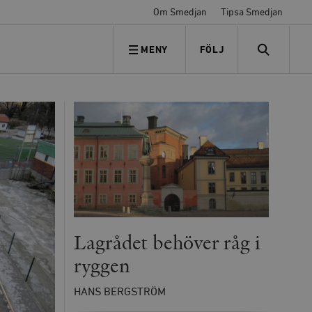
Om Smedjan
Tipsa Smedjan
MENY
FÖLJ
FÖLJ OSS
SEARCH
Lagrådet behöver råg i
ryggen
HANS BERGSTRÖM