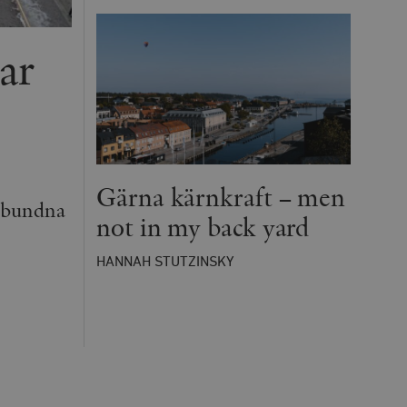
ar
Gärna kärnkraft – men
 obundna
not in my back yard
HANNAH STUTZINSKY