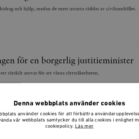
bidrag och hjälp, medan de mest utsatta räddas av civilsamhället.
gen för en borgerlig justitieminister
tt särskilt ansvar för att värna rättssäkerheten.
Denna webbplats använder cookies
bplats använder cookies för att förbättra användarupplevel
vända vår webbplats samtycker du till alla cookies i enlighet 
ade klimatpolitiken?
cookiepolicy.
Läs mer
ar hittats död i regeringskvarteren.