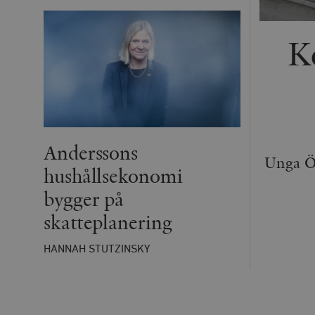
K
Anderssons
Unga Ör
hushållsekonomi
bygger på
skatteplanering
HANNAH STUTZINSKY