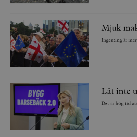
_gid
mailchimp_landing_site
__cf_bm
_gat_UA-19195086-1
Mjuk makt
_fbp
Ingenting är mer
_ga_YBG49SLCTY
vuid
_hjSessionUser_675006
_hjIncludedInSessionSa
_hjSession_675006
Låt inte 
Det är hög tid a