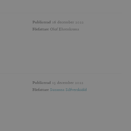
agrar och uppdaterar ett
r att räkna och spåra
s. Detta är fördelaktigt
 av Google Analytics, där
Publicerad
16 december 2022
gen av deras webbplats.
dentitetsnumret för
Författare
Olof Ehrenkrona
är en variant av _gat-kakan
registreras av Google på
ter, såsom realtidsbud
t bevara
r.
Publicerad
15 december 2022
Författare
Susanna Silfverskiöld