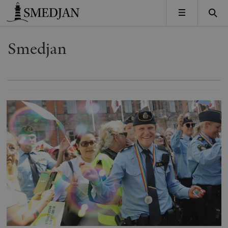
Timbro
MENY
Smedjan