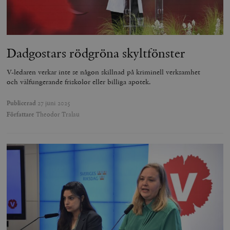
Dadgostars rödgröna skyltfönster
V-ledaren verkar inte se någon skillnad på kriminell verksamhet
och välfungerande friskolor eller billiga apotek.
Publicerad
27 juni 2025
Författare
Theodor Tralau