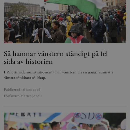
Så hamnar vänstern ständigt på fel
sida av historien
I Palestinademonstrationerna har vänstern än en gång hamnat i
sämsta tänkbara sällskap.
Publicerad
16 juni 2026
Författare
Martin Jonols