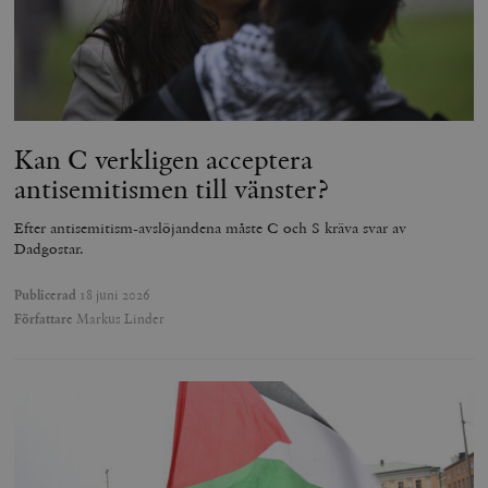
Kan C verkligen acceptera
antisemitismen till vänster?
Efter antisemitism-avslöjandena måste C och S kräva svar av
Dadgostar.
Publicerad
18 juni 2026
Författare
Markus Linder