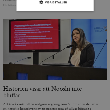
VISA DETALJER
Författare
Kajsa Dovstad
Strikt nödvändigt
Analys
Marknadsföring
Funktioner
Strikt nödvändiga kakor tillåter
kärnwebbplatsfunktioner som användarinloggning
och kontohantering. Webbplatsen kan inte användas
ordentligt utan strikt nödvändiga cookies.
Leverantör
Namn
U
/ Domän
woocommerce_cart_hash
Automattic
S
Inc.
timbro.se
Historien visar att Nooshi inte
_hjFirstSeen
Hotjar Ltd
bluffar
.timbro.se
m
Att trycka rött till en rödgrön regering som V inte är en del av är
en naturlig konsekvens av en process som på allvar började i