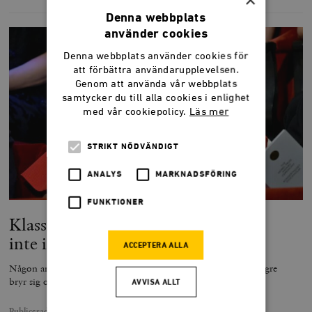
Denna webbplats
använder cookies
Denna webbplats använder cookies för
att förbättra användarupplevelsen.
Genom att använda vår webbplats
samtycker du till alla cookies i enlighet
med vår cookiepolicy.
Läs mer
STRIKT NÖDVÄNDIGT
ANALYS
MARKNADSFÖRING
FUNKTIONER
Klasskampen lever i Örebro – men
inte i V
ACCEPTERA ALLA
Någon annan har plockat upp kampen Vänsterpartiet inte längre
bryr sig om.
AVVISA ALLT
Publicerad
17 april 2026