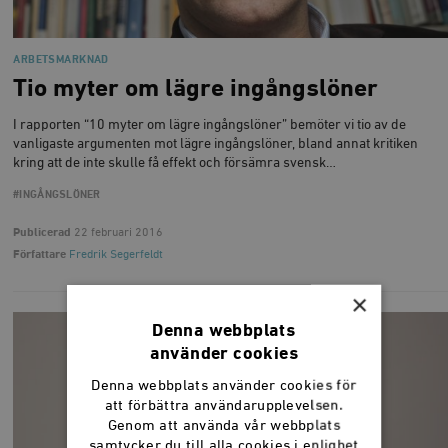
ARBETSMARKNAD
Tio myter om lägre ingångslöner
I rapporten “10 myter om lägre ingångslöner” bemöter vi tio av de
vanligaste argumenten mot lägre ingångslöner, bland annat kritiken
kring att de inte skulle få effekt och försämra svensk…
#INGÅNGSLÖNER
Publicerad
22 februari 2016
Författare
Fredrik Segerfeldt
×
Denna webbplats
använder cookies
Denna webbplats använder cookies för
att förbättra användarupplevelsen.
Genom att använda vår webbplats
samtycker du till alla cookies i enlighet