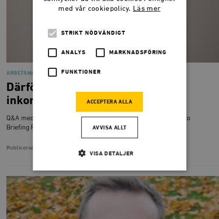
med vår cookiepolicy.
Läs mer
STRIKT NÖDVÄNDIGT
ANALYS
MARKNADSFÖRING
FUNKTIONER
ARBETSMARKNAD
Därför har LO fel om
inkomstskillnaderna
ACCEPTERA ALLA
Q&A med Malin Sahlén, författare till “Jämlika Sverige” (Timbro
Briefing Paper nr 1)
AVVISA ALLT
Publicerad
18 mars 2015
VISA DETALJER
Strikt nödvändigt
Analys
Marknadsföring
Funktioner