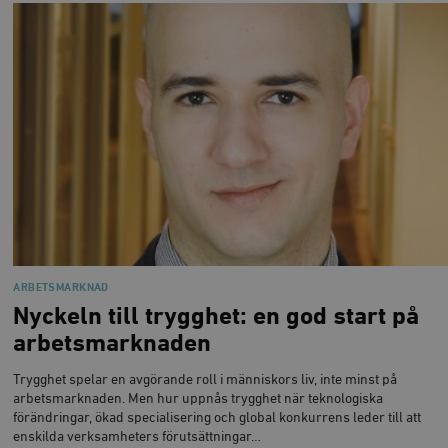
timbro.se
wp_woocommerce_session_[abcdef0123456789]
timbro.se
2
{32}
__cf_bm
Cloudflare
Inc.
m
.myfonts.net
ARBETSMARKNAD
Nyckeln till trygghet: en god start på
_hjAbsoluteSessionInProgress
Hotjar Ltd
arbetsmarknaden
.timbro.se
m
Trygghet spelar en avgörande roll i människors liv, inte minst på
arbetsmarknaden. Men hur uppnås trygghet när teknologiska
förändringar, ökad specialisering och global konkurrens leder till att
enskilda verksamheters förutsättningar…