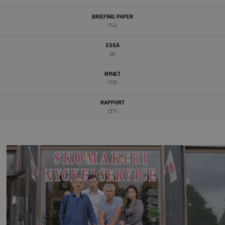
BRIEFING PAPER
(14)
ESSÄ
(6)
NYHET
(10)
RAPPORT
(37)