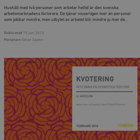
Hushåll med två personer som arbetar heltid är den svenska
arbetsmarknadens förlorare. De tjänar visserligen mer än personer
som jobbar mindre, men utbytet av arbetet blir mindre ju mer de…
Publicerad
15 juni 2010
Författare
Göran Swahn