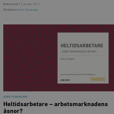
Publicerad
27 januari 2011
Författare
Nima Sanandaji
ARBETSMARKNAD
Heltidsarbetare – arbetsmarknadens
åsnor?