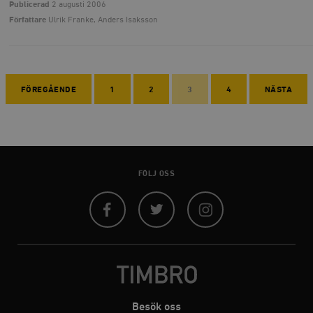
Publicerad
2 augusti 2006
Författare
Ulrik Franke, Anders Isaksson
FÖREGÅENDE
1
2
3
4
NÄSTA
FÖLJ OSS
Facebook
Twitter
Instagram
Besök oss