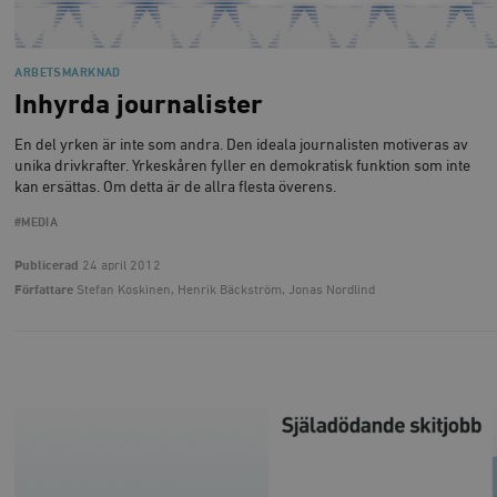
_fbp
Meta
3
Används av F
s
Platform Inc.
månader
för att lever
p
.timbro.se
serie
t
reklamproduk
såsom realti
ARBETSMARKNAD
_ga_YBG49SLCTY
.timbro.se
1 år 1
D
från
månad
G
tredjepartsa
Inhyrda journalister
b
vuid
Vimeo.com
1 år 1
Dessa kakor 
_hjSessionUser_675006
.timbro.se
1 år
Inc.
månad
av Vimeo-
En del yrken är inte som andra. Den ideala journalisten motiveras av
.vimeo.com
videospelare
unika drivkrafter. Yrkeskåren fyller en demokratisk funktion som inte
_hjIncludedInSessionSample_675006
.timbro.se
2
webbplatser.
minuter
kan ersättas. Om detta är de allra flesta överens.
_hjSession_675006
.timbro.se
30
#MEDIA
minuter
Publicerad
24 april 2012
Författare
Stefan Koskinen, Henrik Bäckström, Jonas Nordlind