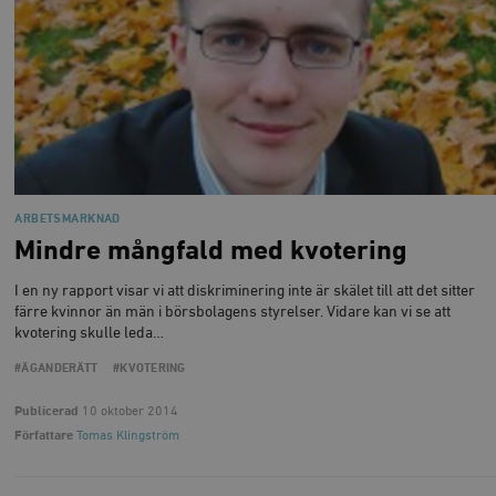
Strikt nödvändiga kakor tillåter
kärnwebbplatsfunktioner som användarinloggning
och kontohantering. Webbplatsen kan inte användas
ordentligt utan strikt nödvändiga cookies.
Leverantör
Namn
U
/ Domän
woocommerce_cart_hash
Automattic
S
Inc.
timbro.se
ARBETSMARKNAD
Mindre mångfald med kvotering
_hjFirstSeen
Hotjar Ltd
.timbro.se
m
I en ny rapport visar vi att diskriminering inte är skälet till att det sitter
färre kvinnor än män i börsbolagens styrelser. Vidare kan vi se att
kvotering skulle leda…
#ÄGANDERÄTT
#KVOTERING
Publicerad
10 oktober 2014
Författare
Tomas Klingström
woocommerce_items_in_cart
Automattic
S
Inc.