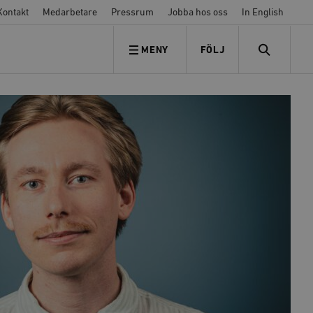
Kontakt
Medarbetare
Pressrum
Jobba hos oss
In English
MENY
FÖLJ
FÖLJ OSS
SEARCH