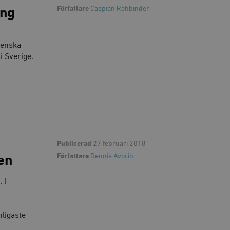
Författare
Caspian Rehbinder
ing
venska
i Sverige.
Publicerad
27 februari 2018
Författare
Dennis Avorin
en
 I
nligaste