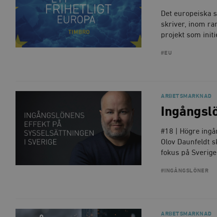
Det europeiska s
skriver, inom ra
projekt som ini
#EU
ARBETSMARKNAD
Ingångslö
#18 | Högre ingå
Olov Daunfeldt s
fokus på Sverige
#INGÅNGSLÖNER
ARBETSMARKNAD