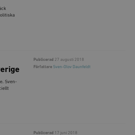
äck
olitiska
Publicerad
27 augusti 2018
Författare
Sven-Olov Daunfeldt
verige
re. Sven-
iellt
Publicerad
17 juni 2018