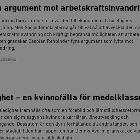
a argument mot arbetskraftsinvandr
ndring bidrar med stora värden till ekonomin och företagens
ning. Men Socialdemokraterna går till val på att avveckla den s
etskraftsinvandring och kraftigt begränsa möjligheten att arbeta 
rten granskar Caspian Rehbinder fyra argument som lyfts mot
ndring.
VANDRING
het – en kvinnofälla för medelklass
aledighet framhålls ofta som en förebild och jämställdhetsreform.
ar den sig missgynna kvinnors karriärer, löneutveckling och
agande. Dessutom är den dyr i förhållande till andra länder, och
r stadigt. I den här rapporten har Dennis Avorin granskat de va
veriges generösa föräldraledighet.