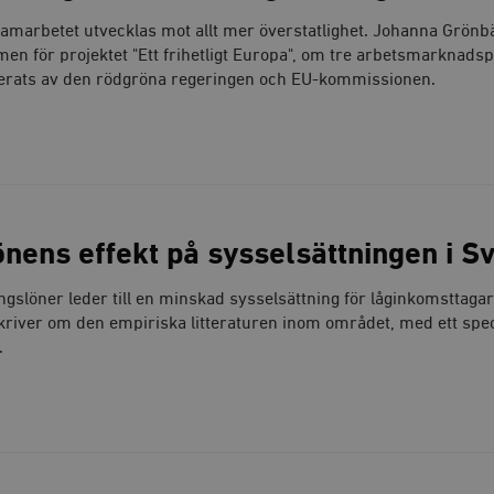
amarbetet utvecklas mot allt mer överstatlighet. Johanna Grönb
men för projektet "Ett frihetligt Europa", om tre arbetsmarknadsp
tierats av den rödgröna regeringen och EU-kommissionen.
nens effekt på sysselsättningen i S
ngslöner leder till en minskad sysselsättning för låginkomsttaga
kriver om den empiriska litteraturen inom området, med ett spec
.