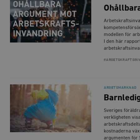
Ohållbar
Arbetskraftsinva
kompetensförsörj
modellen för arb
I den här rappo
arbetskraftsinva
#ARBETSKRAFTSIN
ARBETSMARKNAD
Barnledig
Sveriges föräldr
verkligheten vis
arbetskraftsdelt
kostnaderna växe
argumenten för S