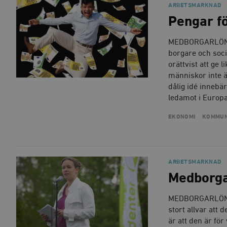
ARBETSMARKNAD
_gid
mailchimp_landing_site
Pengar fö
__cf_bm
_gat_UA-19195086-1
MEDBORGARLÖN D
borgare och soci
_fbp
orättvist att ge 
människor inte ä
_ga_YBG49SLCTY
dålig idé innebä
vuid
ledamot i Europ
_hjSessionUser_675006
_hjIncludedInSessionSa
EKONOMI
KOMMUN
_hjSession_675006
ARBETSMARKNAD
Medborgar
MEDBORGARLÖN DE
stort allvar att 
är att den är för