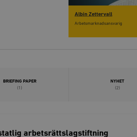
Albin Zettervall
Arbetsmarknadsansvarig
BRIEFING PAPER
NYHET
(1)
(2)
tatlig arbetsrättslagstiftning