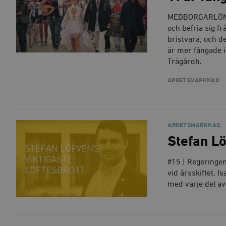
woocommerce_items_in_
MEDBORGARLÖN DE
och befria sig fr
wp_woocommerce_sessio
{32}
bristvara, och d
är mer fångade i
__cf_bm
Trägårdh.
_hjAbsoluteSessionInPr
ARBETSMARKNAD
__cf_bm
ARBETSMARKNAD
Stefan Lö
#15 | Regeringe
Namn
Namn
vid årsskiftet. 
_ga
YSC
med varje del av
VISITOR_INFO1_LIVE