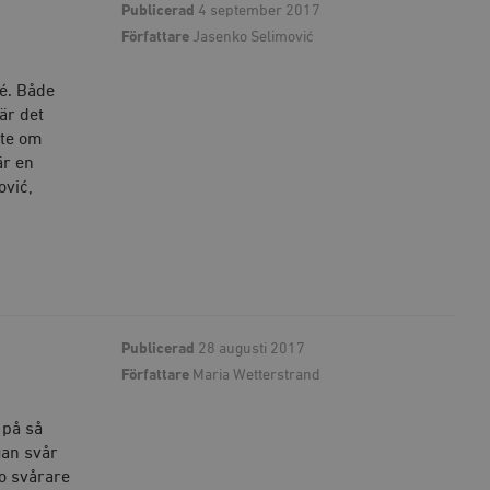
Publicerad
4 september 2017
agrar och uppdaterar ett
r att räkna och spåra
Författare
Jasenko Selimović
s. Detta är fördelaktigt
 av Google Analytics, där
gen av deras webbplats.
é. Både
dentitetsnumret för
är en variant av _gat-kakan
är det
registreras av Google på
ter, såsom realtidsbud
nte om
är en
t bevara
ović,
r.
Publicerad
28 augusti 2017
Författare
Maria Wetterstrand
 på så
gan svår
to svårare