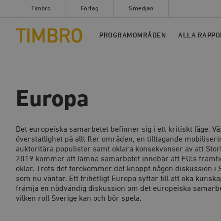
Timbro
Förlag
Smedjan
Timbro
PROGRAMOMRÅDEN
ALLA RAPPO
Europa
Det europeiska samarbetet befinner sig i ett kritiskt läge. 
överstatlighet på allt fler områden, en tilltagande mobilise
auktoritära populister samt oklara konsekvenser av att Sto
2019 kommer att lämna samarbetet innebär att EU:s framtid
oklar. Trots det förekommer det knappt någon diskussion i 
som nu väntar. Ett frihetligt Europa syftar till att öka kuns
främja en nödvändig diskussion om det europeiska samarbe
vilken roll Sverige kan och bör spela.