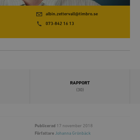
albin.zettervall@timbro.se
073-842 16 13
RAPPORT
(30)
Publicerad
17 november 2018
Författare
Johanna Grönbäck