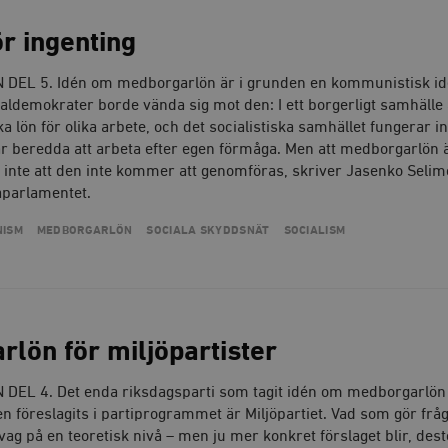
Google LLC
1 dag
Denna cookie ställs in av Google Analytics. Den l
Mailchimp
28 dagar
.timbro.se
unikt värde för varje besökt sida och används fö
timbro.se
r ingenting
sidvisningar.
Cloudflare
30
Denna cookie används för att skilja mellan människor och bot
.timbro.se
54
Detta är en mönstertyps-cookie som har ställts in
Inc.
minuter
för webbplatsen för att göra giltiga rapporter om användnin
EL 5. Idén om medborgarlön är i grunden en kommunistisk id
sekunder
mönsterelementet i namnet innehåller det unika i
.podbean.com
kontot eller webbplatsen det hänför sig till. Det 
aldemokrater borde vända sig mot den: I ett borgerligt samhälle 
som används för att begränsa mängden data som 
Meta
3
Används av Facebook för att leverera en serie reklamproduk
lika lön för olika arbete, och det socialistiska samhället fungerar i
webbplatser med hög trafikvolym.
Platform Inc.
månader
från tredjepartsannonsörer
.timbro.se
r beredda att arbeta efter egen förmåga. Men att medborgarlön 
.timbro.se
1 år 1
Denna cookie används av Google Analytics för at
r inte att den inte kommer att genomföras, skriver Jasenko Selim
månad
sessionstillståndet.
Vimeo.com
1 år 1
Dessa kakor används av Vimeo-videospelaren på webbplatse
Inc.
månad
aparlamentet.
.timbro.se
1 år
.vimeo.com
mple_675006
.timbro.se
2
ISM
MEDBORGARLÖN
SOCIALA SKYDDSNÄT
SOCIALISM
minuter
.timbro.se
30
minuter
lön för miljöpartister
L 4. Det enda riksdagsparti som tagit idén om medborgarlön
den föreslagits i partiprogrammet är Miljöpartiet. Vad som gör frå
 vag på en teoretisk nivå – men ju mer konkret förslaget blir, des