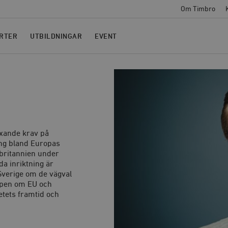
Om Timbro
RTER
UTBILDNINGAR
EVENT
Växande krav på
ring bland Europas
rbritannien under
a inriktning är
Sverige om de vägval
kapen om EU och
tets framtid och