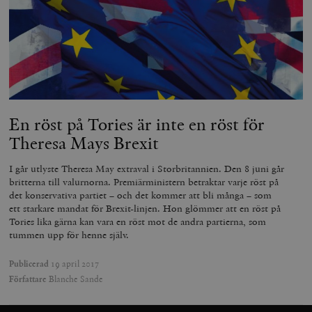
En röst på Tories är inte en röst för
Theresa Mays Brexit
I går utlyste Theresa May extraval i Storbritannien. Den 8 juni går
britterna till valurnorna. Premiärministern betraktar varje röst på
det konservativa partiet – och det kommer att bli många – som
ett starkare mandat för Brexit-linjen. Hon glömmer att en röst på
Tories lika gärna kan vara en röst mot de andra partierna, som
tummen upp för henne själv.
Publicerad
19 april 2017
Författare
Blanche Sande