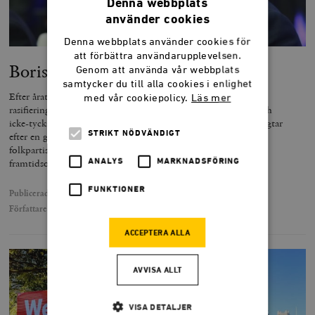
Denna webbplats
använder cookies
Denna webbplats använder cookies för
att förbättra användarupplevelsen.
Boris Johnson är här för att stanna
Genom att använda vår webbplats
samtycker du till alla cookies i enlighet
Efter åratal av åsiktskorridorer, intersektionell genuspolitik,
med vår cookiepolicy.
Läs mer
rasifieringsdebatter, trendiga och räddhågsna friskrivningar och
icke-tyckanden i svensk politik så är det inte utan att man längtar
STRIKT NÖDVÄNDIGT
efter en glad liberal. Och då menar jag inte en uppsluppen
folkpartist, om nu någon sett en sådan, utan en
framtidsoptimistisk marknadsliberal.
ANALYS
MARKNADSFÖRING
FUNKTIONER
Publicerad
27 juli 2019
Författare
Sven Otto Littorin
ACCEPTERA ALLA
AVVISA ALLT
VISA DETALJER