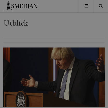
Timbro
MENY
Utblick