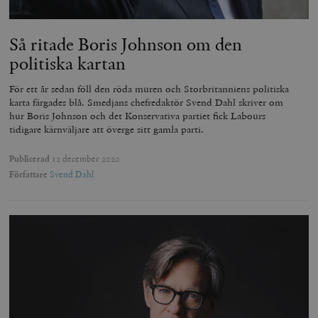
Så ritade Boris Johnson om den
politiska kartan
För ett år sedan föll den röda muren och Storbritanniens politiska
karta färgades blå. Smedjans chefredaktör Svend Dahl skriver om
hur Boris Johnson och det Konservativa partiet fick Labours
tidigare kärnväljare att överge sitt gamla parti.
Publicerad
12 december 2020
Författare
Svend Dahl