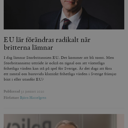
EU lär förändras radikalt när
britterna lämnar
I dag lämnar Storbritannien EU. Det kommer att bli tomt. Men
Storbritanniens utträde är också en signal om att väsentliga
frihetliga värden kan stå på spel för Sverige. Är det dags att föra
ett samtal om huruvida klassiskt frihetliga värden i Sverige främjas
bäst i eller utanför EU?
Publicerad
31 januari 2020
Författare
Björn Hasselgren