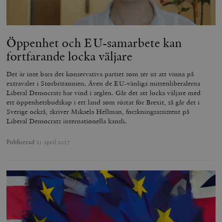
Öppenhet och EU-samarbete kan
fortfarande locka väljare
Det är inte bara det konservativa partiet som ser ut att vinna på
extravalet i Storbritannien. Även de EU-vänliga mittenliberalerna
Liberal Democrats har vind i seglen. Går det att locka väljare med
ett öppenhetsbudskap i ett land som röstat för Brexit, så går det i
Sverige också, skriver Mikaela Hellman, forskningsassistent på
Liberal Democrats internationella kansli.
Publicerad
21 april 2017