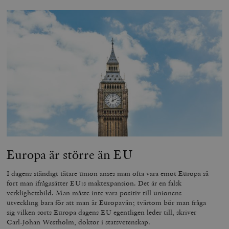
woocommerce_items_in_cart
Automattic
S
Inc.
timbro.se
wp_woocommerce_session_[abcdef0123456789]
timbro.se
2
{32}
__cf_bm
Cloudflare
Inc.
m
.myfonts.net
Europa är större än EU
I dagens ständigt tätare union anses man ofta vara emot Europa så
fort man ifrågasätter EU:s maktexpansion. Det är en falsk
verklighetsbild. Man måste inte vara positiv till unionens
utveckling bara för att man är Europavän; tvärtom bör man fråga
sig vilken sorts Europa dagens EU egentligen leder till, skriver
Carl-Johan Westholm, doktor i statsvetenskap.