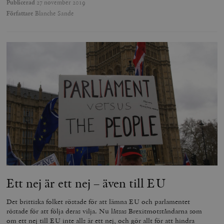
Publicerad
27 november 2019
Författare
Blanche Sande
Ett nej är ett nej – även till EU
Det brittiska folket röstade för att lämna EU och parlamentet
röstade för att följa deras vilja. Nu låtsas Brexitmotståndarna som
om ett nej till EU inte alls är ett nej, och gör allt för att hindra