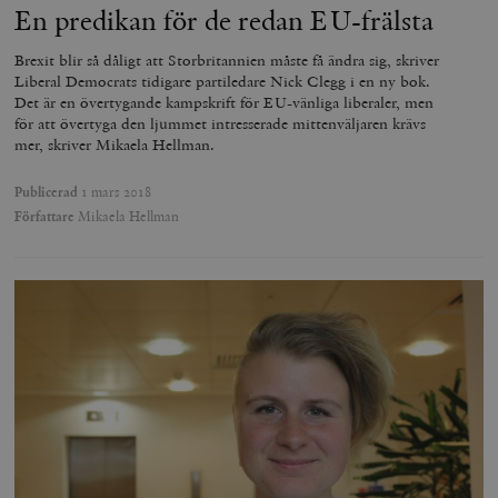
sekunder
c
En predikan för de redan EU-frälsta
.podbean.com
människor oc
G
Detta är förd
m
för webbplat
i
Brexit blir så dåligt att Storbritannien måste få ändra sig, skriver
att göra gilti
i
rapporter o
Liberal Democrats tidigare partiledare Nick Clegg i en ny bok.
e
användningen
Det är en övertygande kampskrift för EU-vänliga liberaler, men
si
deras webbpl
_
för att övertyga den ljummet intresserade mittenväljaren krävs
a
_fbp
Meta
3
Används av F
mer, skriver Mikaela Hellman.
s
Platform Inc.
månader
för att lever
p
.timbro.se
serie
t
reklamproduk
Publicerad
1 mars 2018
såsom realti
_ga_YBG49SLCTY
.timbro.se
1 år 1
D
Författare
Mikaela Hellman
från
månad
G
tredjepartsa
b
vuid
Vimeo.com
1 år 1
Dessa kakor 
_hjSessionUser_675006
.timbro.se
1 år
Inc.
månad
av Vimeo-
.vimeo.com
videospelare
_hjIncludedInSessionSample_675006
.timbro.se
2
webbplatser.
minuter
_hjSession_675006
.timbro.se
30
minuter