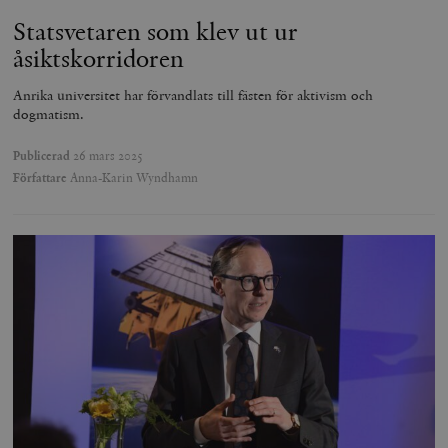
Statsvetaren som klev ut ur
åsiktskorridoren
Anrika universitet har förvandlats till fästen för aktivism och
dogmatism.
Publicerad
26 mars 2025
Författare
Anna-Karin Wyndhamn