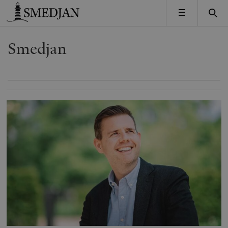
Timbro
MENY
Smedjan