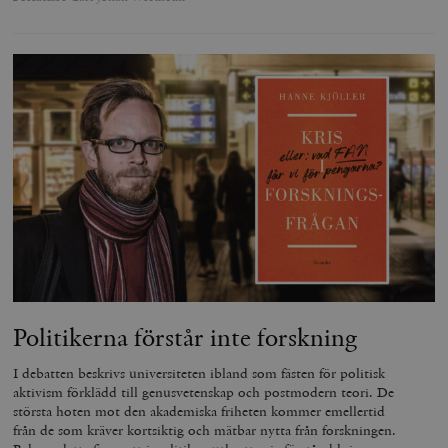
Politikerna förstår inte forskning
I debatten beskrivs universiteten ibland som fästen för politisk
aktivism förklädd till genusvetenskap och postmodern teori. De
största hoten mot den akademiska friheten kommer emellertid
från de som kräver kortsiktig och mätbar nytta från forskningen.