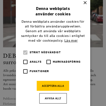
×
Denna webbplats
använder cookies
Denna webbplats använder cookies för
att förbättra användarupplevelsen.
Genom att använda vår webbplats
samtycker du till alla cookies i enlighet
med vår cookiepolicy.
Läs mer
STRIKT NÖDVÄNDIGT
DEBATT: Snart behövs inga
surrogatmödraskap
ANALYS
MARKNADSFÖRING
Allt pekar mot att vi i framtiden kommer att utveckla artificiella
FUNKTIONER
livmödrar. Risken är dock att reaktionerna blir lika högljudda och
ogenomtänkta som reaktionerna på surrogatmödraskap är i dag.
Att minska riskerna kvinnor utsätter sig för genom att skaffa barn
ACCEPTERA ALLA
borde vara det viktigaste, skriver Thea Andersson (L).
Publicerad
11 augusti 2019
AVVISA ALLT
Författare
Thea Andersson