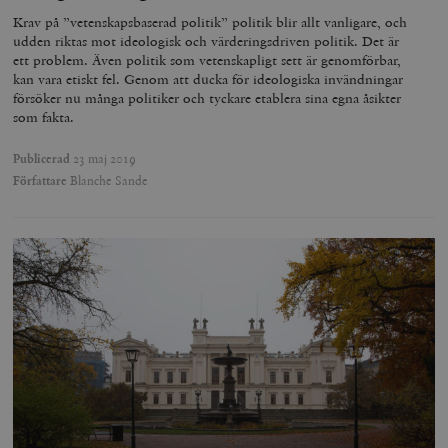
Krav på ”vetenskapsbaserad politik” politik blir allt vanligare, och
_hjAbsoluteSessionInProgress
Hotjar Ltd
udden riktas mot ideologisk och värderingsdriven politik. Det är
.timbro.se
m
ett problem. Även politik som vetenskapligt sett är genomförbar,
kan vara etiskt fel. Genom att ducka för ideologiska invändningar
försöker nu många politiker och tyckare etablera sina egna åsikter
som fakta.
Publicerad
23 maj 2019
Författare
Blanche Sande
__cf_bm
Cloudflare
Inc.
m
.vimeo.com