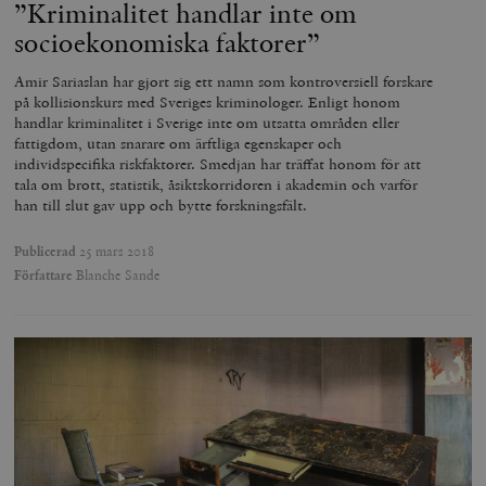
”Kriminalitet handlar inte om
socioekonomiska faktorer”
Amir Sariaslan har gjort sig ett namn som kontroversiell forskare
på kollisionskurs med Sveriges kriminologer. Enligt honom
handlar kriminalitet i Sverige inte om utsatta områden eller
fattigdom, utan snarare om ärftliga egenskaper och
individspecifika riskfaktorer. Smedjan har träffat honom för att
tala om brott, statistik, åsiktskorridoren i akademin och varför
han till slut gav upp och bytte forskningsfält.
Publicerad
25 mars 2018
Författare
Blanche Sande