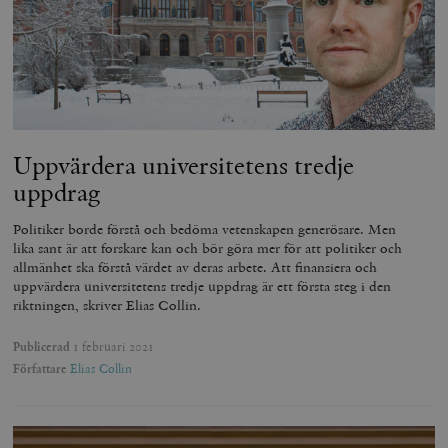
Uppvärdera universitetens tredje
uppdrag
Politiker borde förstå och bedöma vetenskapen generösare. Men
lika sant är att forskare kan och bör göra mer för att politiker och
allmänhet ska förstå värdet av deras arbete. Att finansiera och
uppvärdera universitetens tredje uppdrag är ett första steg i den
riktningen, skriver Elias Collin.
Publicerad
1 februari 2021
Författare
Elias Collin