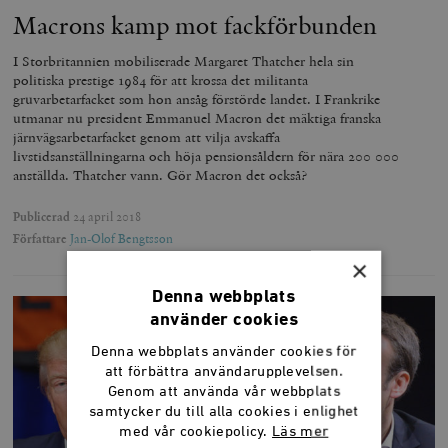
Macrons kamp mot fackförbunden
I Storbritannien mobiliserade Margaret Thatcher hela sin
politiska prestige 1984 för att krossa det militanta
gruvarbetarfacket som hon ansåg förstörde landet. I Frankrike
utmanar nu president Emmanuel Macron det mäktiga franska
järnvägsarbetarfacket genom att vilja avskaffa
livstidsanställningarna och höja pensionsåldern för nära 200 000
anställda. Thatcher vann. Gör Macron det också?
Publicerad
24 april 2018
Författare
Jan-Olof Bengtsson
×
Denna webbplats
använder cookies
Denna webbplats använder cookies för
att förbättra användarupplevelsen.
Genom att använda vår webbplats
samtycker du till alla cookies i enlighet
med vår cookiepolicy.
Läs mer