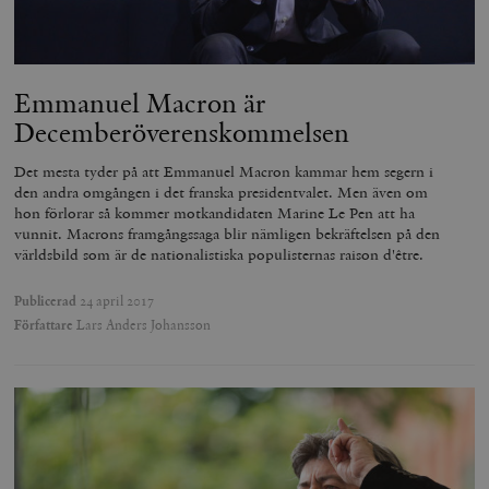
t
reklamproduk
såsom realti
_ga_YBG49SLCTY
.timbro.se
1 år 1
D
från
månad
G
tredjepartsa
b
vuid
Vimeo.com
1 år 1
Dessa kakor 
Emmanuel Macron är
_hjSessionUser_675006
.timbro.se
1 år
Inc.
månad
av Vimeo-
.vimeo.com
videospelare
Decemberöverenskommelsen
_hjIncludedInSessionSample_675006
.timbro.se
2
webbplatser.
minuter
Det mesta tyder på att Emmanuel Macron kammar hem segern i
_hjSession_675006
.timbro.se
30
den andra omgången i det franska presidentvalet. Men även om
minuter
hon förlorar så kommer motkandidaten Marine Le Pen att ha
vunnit. Macrons framgångssaga blir nämligen bekräftelsen på den
världsbild som är de nationalistiska populisternas raison d'être.
Publicerad
24 april 2017
Författare
Lars Anders Johansson