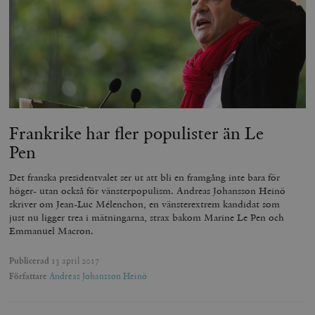
Frankrike har fler populister än Le
Pen
Det franska presidentvalet ser ut att bli en framgång inte bara för
höger- utan också för vänsterpopulism. Andreas Johansson Heinö
skriver om Jean-Luc Mélenchon, en vänsterextrem kandidat som
just nu ligger trea i mätningarna, strax bakom Marine Le Pen och
Emmanuel Macron.
Publicerad
13 april 2017
Författare
Andreas Johansson Heinö