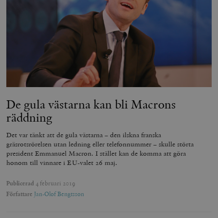
De gula västarna kan bli Macrons
räddning
Det var tänkt att de gula västarna – den ilskna franska
gräsrotsrörelsen utan ledning eller telefonnummer – skulle störta
president Emmanuel Macron. I stället kan de komma att göra
honom till vinnare i EU-valet 26 maj.
Publicerad
4 februari 2019
Författare
Jan-Olof Bengtsson