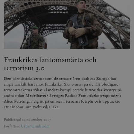
och kontohantering. Webbplatsen kan inte användas
ordentligt utan strikt nödvändiga cookies.
Leverantör
Namn
U
/ Domän
woocommerce_cart_hash
Automattic
S
Inc.
timbro.se
Frankrikes fantomsmärta och
_hjFirstSeen
Hotjar Ltd
.timbro.se
m
terrorism 3.0
Den islamistiska terror som de senaste åren drabbat Europa har
slagit särskilt hårt mot Frankrike. Ska svaren på de allt blodigare
terrorattackerna sökas i landets komplicerade historiska äventyr på
andra sidan Medelhavet? Sveriges Radios Frankrikekorrespondent
Alice Petrén gav sig ut på en resa i terrorns fotspår och upptäckte
ett sår som inte tycks vilja läka.
woocommerce_items_in_cart
Automattic
S
Publicerad
24 november 2017
Inc.
timbro.se
Författare
Urban Lindström