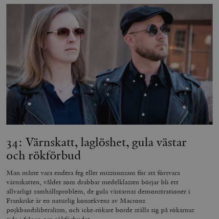
34: Värnskatt, laglöshet, gula västar
och rökförbud
Man måste vara endera feg eller missunnsam för att försvara
värnskatten, våldet som drabbar medelklassen börjar bli ett
allvarligt samhällsproblem, de gula västarnas demonstrationer i
Frankrike är en naturlig konsekvens av Macrons
pojkbandsliberalism, och icke-rökare borde ställa sig på rökarnas