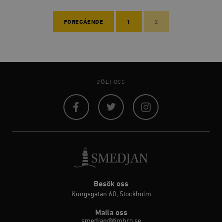
FÖREGÅENDE
1
2
FÖLJ OSS
Facebook
Twitter
Instagram
Besök oss
Kungsgatan 60, Stockholm
Maila oss
smedjan@timbro.se