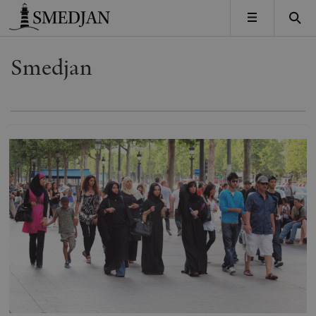
Timbro
MENY
Smedjan