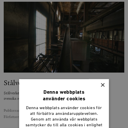
Stålverket där revolutionen började
×
Denna webbplats
Stålverket i Fagersta var platsen där grunderna för 1990-talets
svenska revolution inom kommunikationer och media lades.
använder cookies
Denna webbplats använder cookies för
Publicerad
21 januari 2022
att förbättra användarupplevelsen.
Författare
Jan Jörnmark
Genom att använda vår webbplats
samtycker du till alla cookies i enlighet