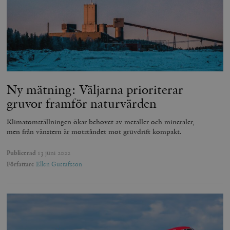
Ny mätning: Väljarna prioriterar
gruvor framför naturvärden
Klimatomställningen ökar behovet av metaller och mineraler,
men från vänstern är motståndet mot gruvdrift kompakt.
Publicerad
13 juni 2022
Författare
Ellen Gustafsson