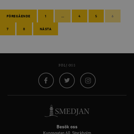
FÖREGÅENDE
1
…
4
5
6
7
8
NÄSTA
FÖLJ OSS
Facebook
Twitter
Instagram
Besök oss
Kungsgatan 60, Stockholm