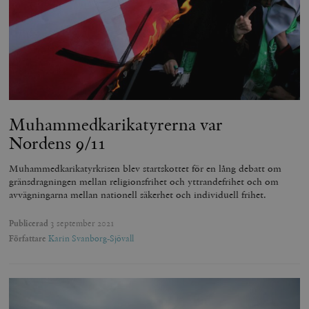
Muhammedkarikatyrerna var
Nordens 9/11
Muhammedkarikatyrkrisen blev startskottet för en lång debatt om
gränsdragningen mellan religionsfrihet och yttrandefrihet och om
avvägningarna mellan nationell säkerhet och individuell frihet.
Publicerad
3 september 2021
Författare
Karin Svanborg-Sjövall