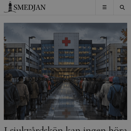
Timbro
MENY
I sjukvårdskön kan ingen höra