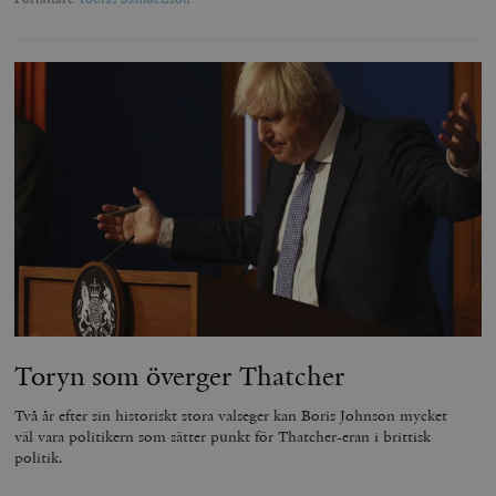
kärnwebbplatsfunktioner som användarinloggning
och kontohantering. Webbplatsen kan inte användas
ordentligt utan strikt nödvändiga cookies.
Leverantör
Namn
U
/ Domän
woocommerce_cart_hash
Automattic
S
Inc.
timbro.se
_hjFirstSeen
Hotjar Ltd
.timbro.se
m
Toryn som överger Thatcher
Två år efter sin historiskt stora valseger kan Boris Johnson mycket
väl vara politikern som sätter punkt för Thatcher-eran i brittisk
politik.
woocommerce_items_in_cart
Automattic
S
Inc.
timbro.se