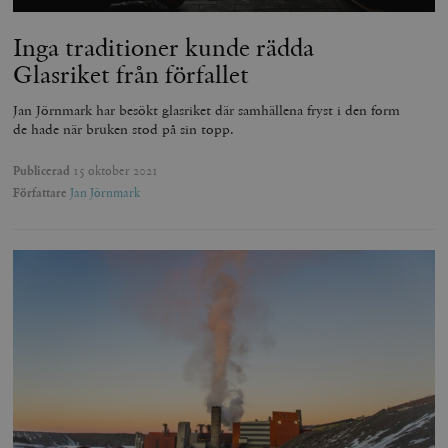
Inga traditioner kunde rädda
Glasriket från förfallet
Jan Jörnmark har besökt glasriket där samhällena fryst i den form
de hade när bruken stod på sin topp.
Publicerad
15 oktober 2021
Författare
Jan Jörnmark