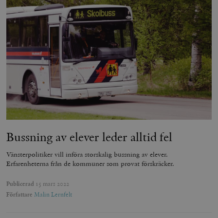
Bussning av elever leder alltid fel
Vänsterpolitiker vill införa storskalig bussning av elever.
Erfarenheterna från de kommuner som provat förskräcker.
Publicerad
15 mars 2022
Författare
Malin Lernfelt