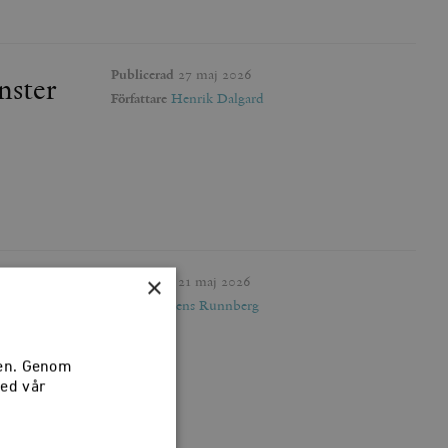
Publicerad
27 maj 2026
änster
Författare
Henrik Dalgard
×
Publicerad
21 maj 2026
Författare
Jens Runnberg
sen. Genom
med vår