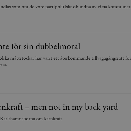
ndlas som om de vore partipolitiskt obundna av vissa kommuner
nte för sin dubbelmoral
lika måttstockar har varit ett återkommande tillvägagångssätt fö
rna.
nkraft – men not in my back yard
 Karlshamnsborna om kärnkraft.