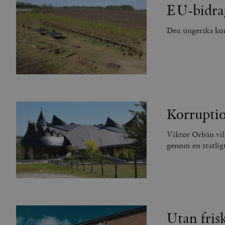
woocommerce_items_in_
EU-bidrag
Den ungerska kor
wp_woocommerce_sessio
{32}
__cf_bm
_hjAbsoluteSessionInPr
__cf_bm
Korruptio
Viktor Orbán vil
genom en statligt
Namn
Namn
_ga
YSC
VISITOR_INFO1_LIVE
Utan fris