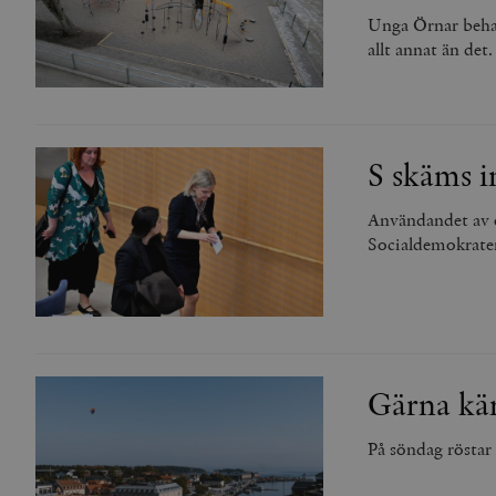
Unga Örnar beha
allt annat än det.
S skäms i
Användandet av o
Socialdemokrate
Gärna kär
På söndag röstar