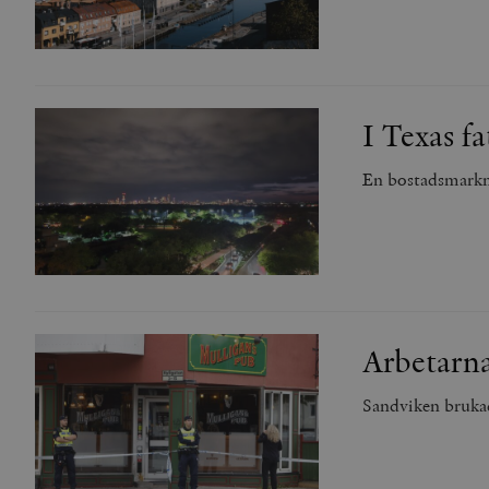
I Texas f
En bostadsmarkna
Arbetarna
Sandviken brukad