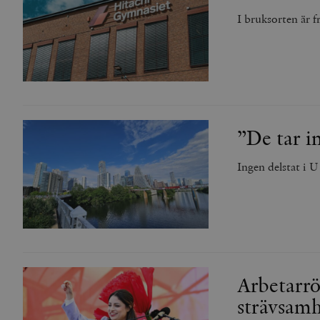
_gid
mailchimp_landing_site
I bruksorten är fr
__cf_bm
_gat_UA-19195086-1
_fbp
_ga_YBG49SLCTY
vuid
”De tar i
_hjSessionUser_675006
_hjIncludedInSessionSa
Ingen delstat i 
_hjSession_675006
Arbetarrö
strävsam