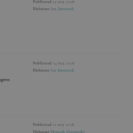
agnens innehåll / data
Publicerad
15 maj 2026
Författare
Jan Jörnmark
ellan människor och bots.
ör att göra giltiga
webbplats.
påra början av
essioner. Den innehåller
Publicerad
14 maj 2026
ellan människor och bots.
ör att göra giltiga
Författare
Jan Jörnmark
webbplats.
ngern
inbäddade videor.
rsal Analytics - vilket är
lystjänst. Denna cookie
t tilldela ett
ierare. Den ingår i varje
darinställningar för
Publicerad
11 maj 2026
t beräkna besökar-,
öra om
pporterna.
 av Youtube-gränssnittet.
Författare
Hannah Stutzinsky