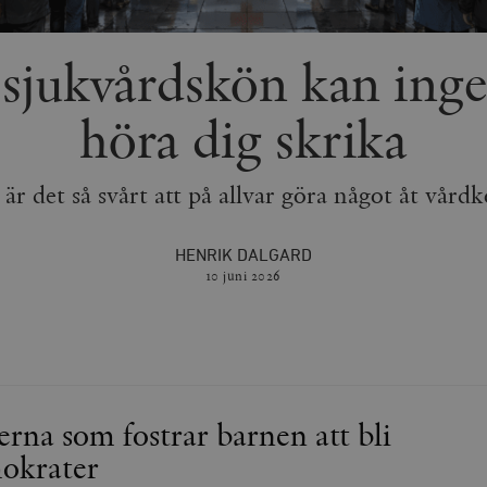
 sjukvårdskön kan ing
höra dig skrika
 är det så svårt att på allvar göra något åt vård
HENRIK DALGARD
10 juni
2026
a som fostrar barnen att bli
mokrater