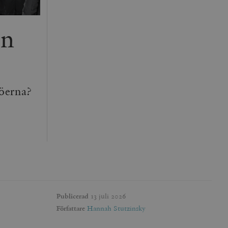
en
köerna?
Publicerad
13 juli 2026
Författare
Hannah Stutzinsky