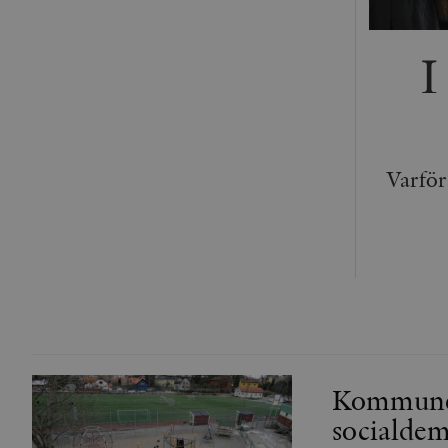
I
Varför
Kommunern
socialde