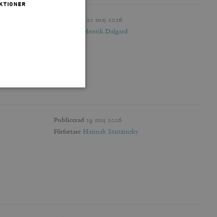
KTIONER
Publicerad
20 maj 2026
Författare
Henrik Dalgard
 inte användas ordentligt
Publicerad
19 maj 2026
Författare
Hannah Stutzinsky
agnens innehåll / data
påra början av
essioner. Den innehåller