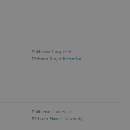
agrar och uppdaterar ett
r att räkna och spåra
s. Detta är fördelaktigt
 av Google Analytics, där
gen av deras webbplats.
dentitetsnumret för
är en variant av _gat-kakan
registreras av Google på
ter, såsom realtidsbud
t bevara
r.
Publicerad
8 maj 2026
Författare
Rutger Brattström
Publicerad
1 maj 2026
Författare
Hannah Stutzinsky