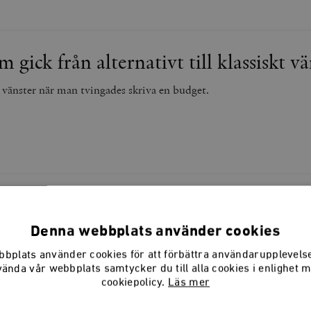
m gick från alternativt till klassiskt v
v vänster när man tvingades skriva en budget.
aldrig till Gislaved
Denna webbplats använder cookies
e skrumpna ihop och dö. Så blev det inte.
bplats använder cookies för att förbättra användarupplevel
vända vår webbplats samtycker du till alla cookies i enlighet 
cookiepolicy.
Läs mer