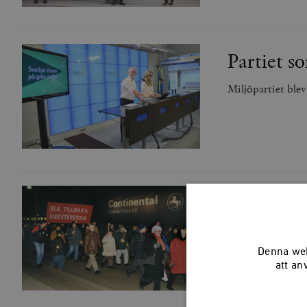
Partiet so
Miljöpartiet ble
Marx åkte 
Samhällena skull
Denna web
att an