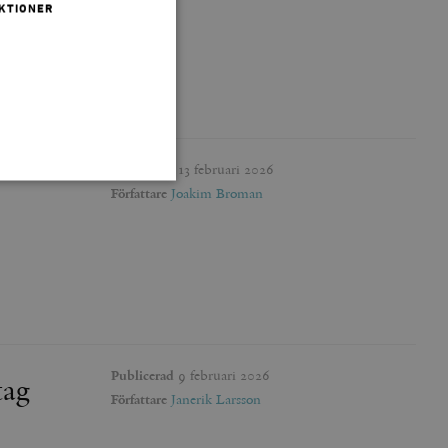
KTIONER
Publicerad
13 februari 2026
Författare
Joakim Broman
 inte användas ordentligt
agnens innehåll / data
Publicerad
9 februari 2026
tag
påra början av
Författare
Janerik Larsson
essioner. Den innehåller