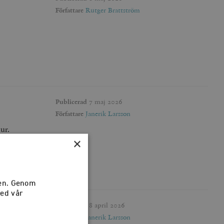
Författare
Rutger Brattström
Publicerad
7 maj 2026
Författare
Janerik Larsson
ur.
×
sen. Genom
med vår
Publicerad
8 april 2026
Författare
Janerik Larsson