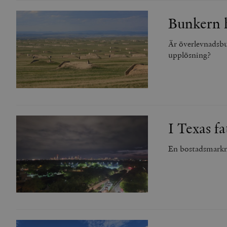
Bunkern h
Är överlevnadsbu
upplösning?
I Texas f
En bostadsmarkna