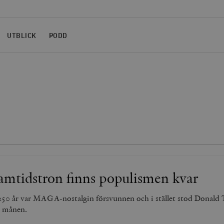
UTBLICK
PODD
mtidstron finns populismen kvar
250 år var MAGA-nostalgin försvunnen och i stället stod Donal
 månen.