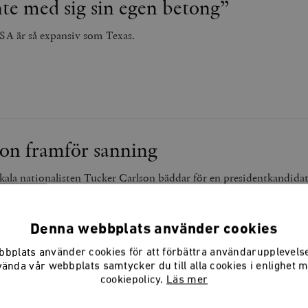
nte med sig sin egen betong”
USA är så expansiv som Texas.
on framför sanning
ala nationalisten Tucker Carlson bäddar för en presidentkandidat
Denna webbplats använder cookies
bplats använder cookies för att förbättra användarupplevel
vända vår webbplats samtycker du till alla cookies i enlighet 
cookiepolicy.
Läs mer
akom Trumps mass­deportationer