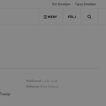
Om Smedjan
Tipsa Smedjan
MENY
FÖLJ
FÖLJ OSS
SEARCH
Publicerad
7 juli 2026
Författare
Filip Seiman
d Trump