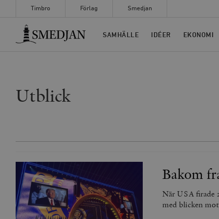
Timbro
Förlag
Smedjan
Timbro
SAMHÄLLE
IDÉER
EKONOMI
Utblick
Bakom fra
När USA firade 
med blicken mot