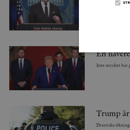
STR
Massdeportatione
En havere
Inte mycket har g
Strikt nödvändiga kakor ti
utan strikt nödvändiga cook
Namn
woocommerce_cart_has
Trump är 
_hjFirstSeen
Drastiska ökning