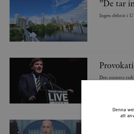
”De tar i
Ingen delstat i 
Provokati
Den numera radik
Denna web
att an
Mannen b