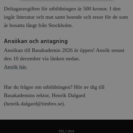
Deltagaravgiften för utbildningen är 500 kronor. I den
Strikt nödvändigt
Analys
ingår litteratur och mat samt boende och resor för de som
Marknadsföring
Funktioner
är bosatta långt från Stockholm.
Strikt nödvändiga kakor tillåter
kärnwebbplatsfunktioner som användarinloggning
Ansökan och antagning
och kontohantering. Webbplatsen kan inte användas
ordentligt utan strikt nödvändiga cookies.
Ansökan till Basakademin 2026 är öppen! Ansök senast
Leverantör
Namn
U
den 10 december via länken nedan.
/ Domän
Ansök här.
woocommerce_cart_hash
Automattic
S
Inc.
timbro.se
Har du frågor om utbildningen? Hör av dig till
Basakademins rektor, Henrik Dalgard
_hjFirstSeen
Hotjar Ltd
.timbro.se
m
(henrik.dalgard@timbro.se).
FÖLJ OSS