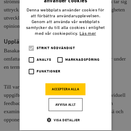
använder cookies
strömningar. Därutöver diskuteras hur ideologierna tar sig
uttryck i politiken i dag, och deltagarnas ges möjligheten
Denna webbplats använder cookies för
att förbättra användarupplevelsen.
utveckla sina färdigheter inom skrivande och
Genom att använda vår webbplats
opinionsbildning.
samtycker du till alla cookies i enlighet
med vår cookiepolicy.
Läs mer
Upplägg
STRIKT NÖDVÄNDIGT
Basakademin hålls i Timbros lokaler i Stockholm,
omfattar fem helgträffar (lördag–söndag) och löper under
ANALYS
MARKNADSFÖRING
en termin.
FUNKTIONER
Till varje helg följer läsning av kurslitteratur och
ACCEPTERA ALLA
uppgifter av olika slag. Samtliga deltagare får individuell
feedback på alla inlämningsuppgifter. Utbildningen
AVVISA ALLT
examineras genom att deltagarna skriver varsin essä och
opponerar på varandras texter.
VISA DETALJER