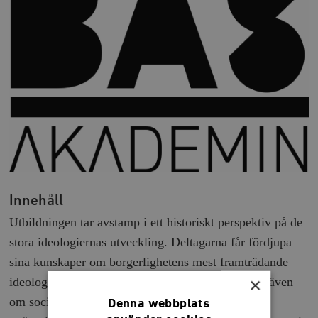
Innehåll
Utbildningen tar avstamp i ett historiskt perspektiv på de
stora ideologiernas utveckling. Deltagarna får fördjupa
sina kunskaper om borgerlighetens mest framträdande
×
ideologier, liberalismen och konservatismen, men även
om socialdemokrati och moderna ideologiska
Denna webbplats