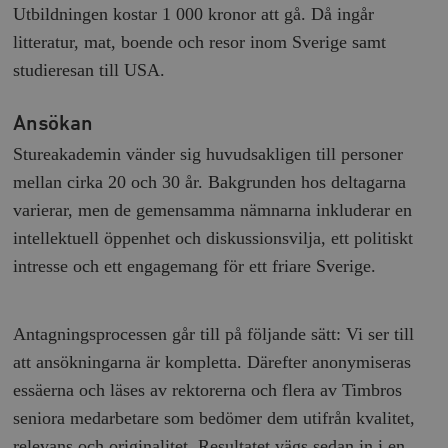
_hjFirstSeen
Hotjar Ltd
Utbildningen kostar 1 000 kronor att gå. Då ingår
.timbro.se
m
litteratur, mat, boende och resor inom Sverige samt
studieresan till USA.
Ansökan
Stureakademin vänder sig huvudsakligen till personer
mellan cirka 20 och 30 år. Bakgrunden hos deltagarna
woocommerce_items_in_cart
Automattic
S
varierar, men de gemensamma nämnarna inkluderar en
Inc.
timbro.se
intellektuell öppenhet och diskussionsvilja, ett politiskt
intresse och ett engagemang för ett friare Sverige.
wp_woocommerce_session_[abcdef0123456789]
timbro.se
2
{32}
Antagningsprocessen går till på följande sätt: Vi ser till
__cf_bm
Cloudflare
Inc.
m
att ansökningarna är kompletta. Därefter anonymiseras
.myfonts.net
essäerna och läses av rektorerna och flera av Timbros
seniora medarbetare som bedömer dem utifrån kvalitet,
relevans och originalitet. Resultatet vägs sedan in i en