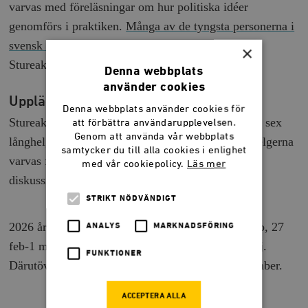
varvas med föreläsningar om hur politiska idéer
genomförs i praktiken.
Många av de tyngsta personerna i
svensk politik och opinionsbildning
besöker
×
Stureakademin som talare.
Denna webbplats
använder cookies
Upplägg
Denna webbplats använder cookies för
Stureakademin består av två terminer och omfattar sex
att förbättra användarupplevelsen.
Genom att använda vår webbplats
långhelger (fredag–söndag) i Stockholm. Under helgerna
samtycker du till alla cookies i enlighet
varvas föreläsningar med gruppövningar och
med vår cookiepolicy.
Läs mer
diskussioner.
STRIKT NÖDVÄNDIGT
2026 års utbildningstillfällen äger rum 30 jan-1 feb, 27
ANALYS
MARKNADSFÖRING
feb-1 mars, 27-29 mars, 24-26 april och 29-31 maj.
FUNKTIONER
Därutöver tillkommer en opponeringshelg i september.
ACCEPTERA ALLA