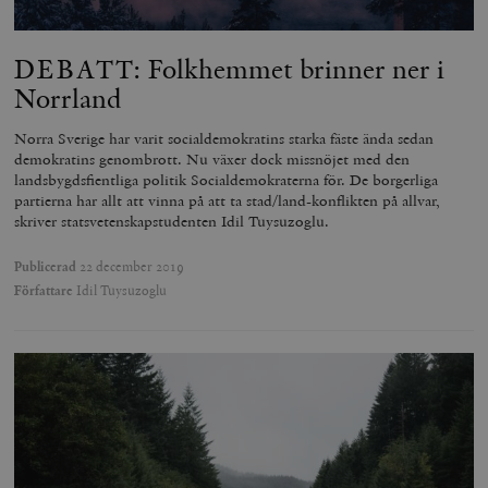
DEBATT: Folkhemmet brinner ner i
Norrland
Norra Sverige har varit socialdemokratins starka fäste ända sedan
demokratins genombrott. Nu växer dock missnöjet med den
landsbygdsfientliga politik Socialdemokraterna för. De borgerliga
partierna har allt att vinna på att ta stad/land-konflikten på allvar,
skriver statsvetenskapstudenten Idil Tuysuzoglu.
Publicerad
22 december 2019
Författare
Idil Tuysuzoglu