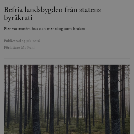
Befria landsbygden från statens
byråkrati
Fler vattennära hus och mer skog som brukas
Publicerad
23 juli 2026
Författare
My Pohl