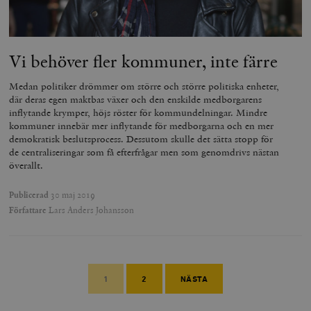
Vi behöver fler kommuner, inte färre
Medan politiker drömmer om större och större politiska enheter,
där deras egen maktbas växer och den enskilde medborgarens
inflytande krymper, höjs röster för kommundelningar. Mindre
kommuner innebär mer inflytande för medborgarna och en mer
demokratisk beslutsprocess. Dessutom skulle det sätta stopp för
de centraliseringar som få efterfrågar men som genomdrivs nästan
överallt.
Publicerad
30 maj 2019
Författare
Lars Anders Johansson
1
2
NÄSTA