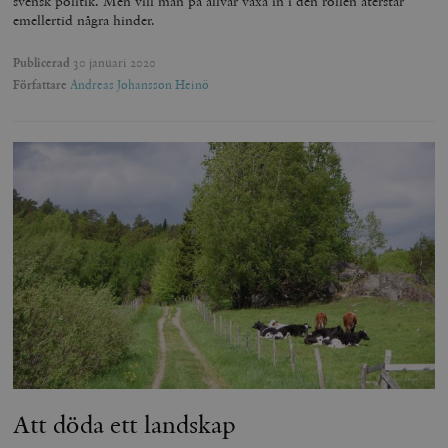
svensk politik. Men vill man på allvar växa in i den rollen återstår
emellertid några hinder.
Publicerad
30 januari 2020
Författare
Andreas Johansson Heinö
Att döda ett landskap