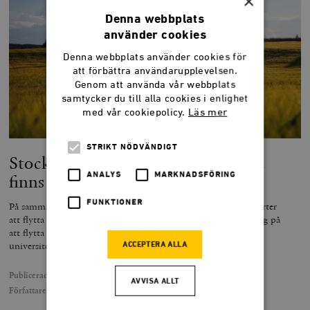
×
Denna webbplats
använder cookies
Denna webbplats använder cookies för
att förbättra användarupplevelsen.
Genom att använda vår webbplats
samtycker du till alla cookies i enlighet
med vår cookiepolicy.
Läs mer
STRIKT NÖDVÄNDIGT
Stockholmare, flytta dit bostäderna
finns
ANALYS
MARKNADSFÖRING
FUNKTIONER
På samma sätt som det är naturligt för ungdomar från bruksorter
att flytta till Stockholm bör Stockholmsungdomar ställa in sig på
att flytta ut från stan, skriver Ingemar Bengtsson,
universitetslektor i fastighetsvetenskap vid Lunds universitet.
ACCEPTERA ALLA
Publicerad
7 november 2019
AVVISA ALLT
Författare
Ingemar Bengtsson