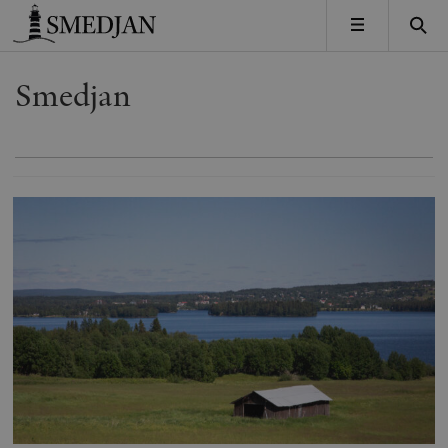
Timbro
MENY
Smedjan