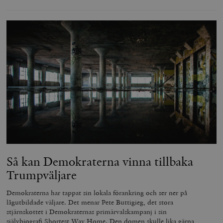
Så kan Demokraterna vinna tillbaka
Trumpväljare
Demokraterna har tappat sin lokala förankring och ser ner på
lågutbildade väljare. Det menar Pete Buttigieg, det stora
stjärnskottet i Demokraternas primärvalskampanj i sin
självbiografi Shortest Way Home. Den domen skulle lika gärna