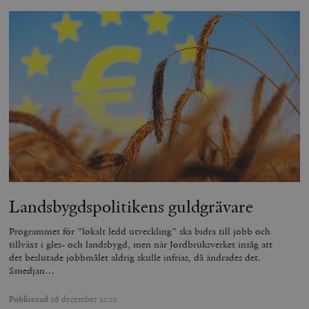
Landsbygdspolitikens guldgrävare
Programmet för ”lokalt ledd utveckling” ska bidra till jobb och
tillväxt i gles- och landsbygd, men när Jordbruksverket insåg att
det beslutade jobbmålet aldrig skulle infrias, då ändrades det.
Smedjan…
Publicerad
26 december 2020