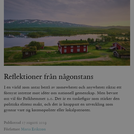
Reflektioner från någonstans
I en värld som antas bestå av somewheres och anywheres riktas ett
förnyat intresse mot idéer om nationell gemenskap. Men bevare
oss väl för Folkhemmet 2.0. Det är en tankefigur som stärker den
politiska elitens makt, och det är knappast en utveckling som
gynnar vare sig kosmopoliter eller lokalpatrioter.
Publicerad
17 augusti 2019
Författare
Maria Eriksson