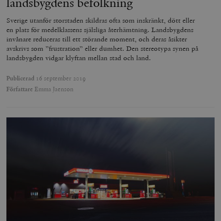
landsbygdens befolkning
_hjAbsoluteSessionInProgress
Hotjar Ltd
Sverige utanför storstaden skildras ofta som inskränkt, dött eller
.timbro.se
m
en plats för medelklassens själsliga återhämtning. Landsbygdens
invånare reduceras till ett störande moment, och deras åsikter
avskrivs som ”frustration” eller dumhet. Den stereotypa synen på
landsbygden vidgar klyftan mellan stad och land.
Publicerad
16 september 2019
Författare
Emma Jaenson
__cf_bm
Cloudflare
Inc.
m
.vimeo.com