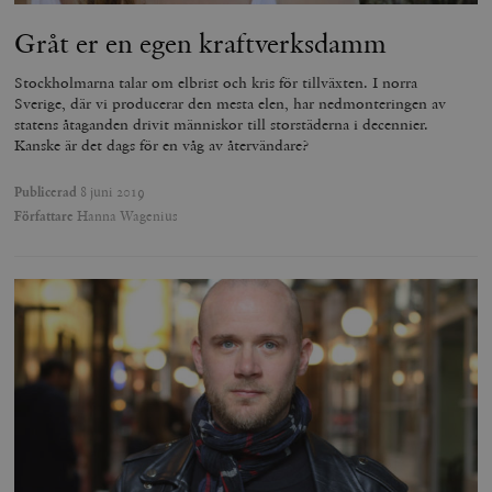
Gråt er en egen kraftverksdamm
Stockholmarna talar om elbrist och kris för tillväxten. I norra
Sverige, där vi producerar den mesta elen, har nedmonteringen av
statens åtaganden drivit människor till storstäderna i decennier.
Kanske är det dags för en våg av återvändare?
Publicerad
8 juni 2019
Författare
Hanna Wagenius