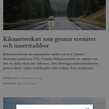
Kilometerskatt som gynnar eremiter
och innerstadsbor
Kilometerskatten för personbilar spökar på nytt. Senast i
december publicerar IVL Svenska Miljöinstitutet sin rapport om
hur en sådan skatt bör utformas. Den föreslagna kilometerskatten
gynnar dock varken landsbygden eller miljön, bara statskassan.
Publicerad
18 november 2019
Författare
Agnes Karnatz