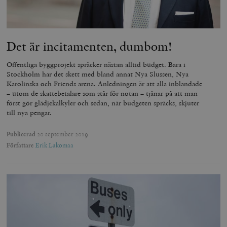
Det är incitamenten, dumbom!
Offentliga byggprojekt spräcker nästan alltid budget. Bara i
Stockholm har det skett med bland annat Nya Slussen, Nya
Karolinska och Friends arena. Anledningen är att alla inblandade
– utom de skattebetalare som står för notan – tjänar på att man
först gör glädjekalkyler och sedan, när budgeten spräcks, skjuter
till nya pengar.
Publicerad
20 september 2019
Författare
Erik Lakomaa