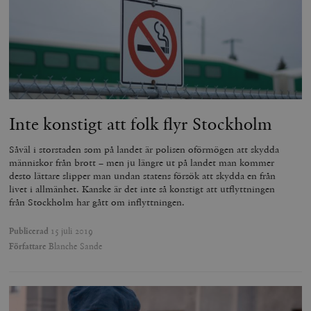
Inte konstigt att folk flyr Stockholm
Såväl i storstaden som på landet är polisen oförmögen att skydda
människor från brott – men ju längre ut på landet man kommer
desto lättare slipper man undan statens försök att skydda en från
livet i allmänhet. Kanske är det inte så konstigt att utflyttningen
från Stockholm har gått om inflyttningen.
Publicerad
15 juli 2019
Författare
Blanche Sande