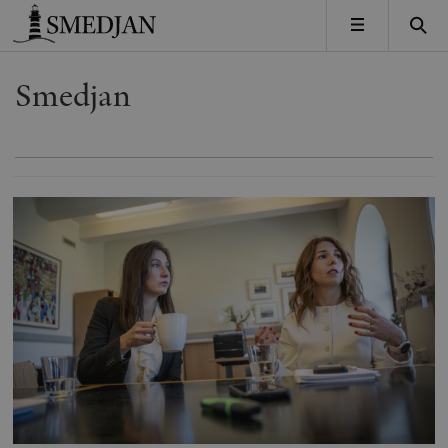
Timbro
MENY
Smedjan