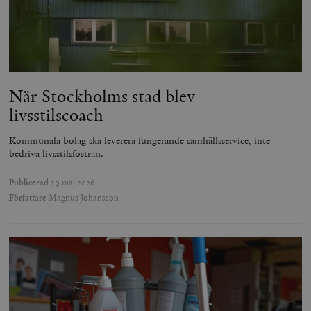
När Stockholms stad blev
livsstilscoach
Kommunala bolag ska leverera fungerande samhällsservice, inte
bedriva livsstilsfostran.
Publicerad
19 maj 2026
Författare
Magnus Johansson