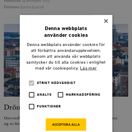
Publicerad
19 december 2025
Författare
Lovisa Lanryd
×
Denna webbplats
använder cookies
Denna webbplats använder cookies för
att förbättra användarupplevelsen.
Genom att använda vår webbplats
samtycker du till alla cookies i enlighet
med vår cookiepolicy.
Läs mer
STRIKT NÖDVÄNDIGT
ANALYS
MARKNADSFÖRING
Dröm och verklighet i söderläge
FUNKTIONER
Omvandlingen till bostadsrätter gav Södermalm chansen att resa
sig ur förfallet.
ACCEPTERA ALLA