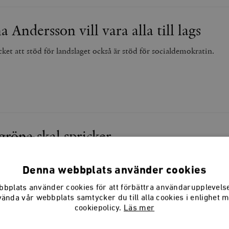
Andersson vill vara alla till lags
cket att stöd för landslaget också är stöd för socialdemokratin.
gröna skal spricker
ts gröna skal finns röd politik.
Denna webbplats använder cookies
bplats använder cookies för att förbättra användarupplevel
vända vår webbplats samtycker du till alla cookies i enlighet 
cookiepolicy.
Läs mer