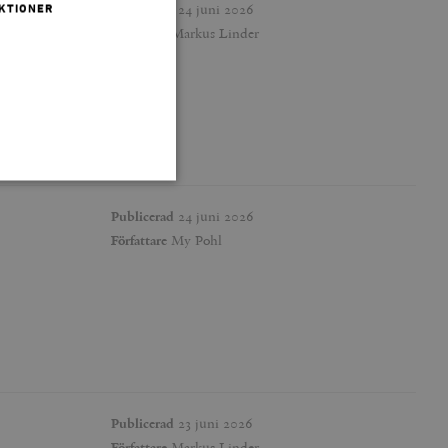
Publicerad
24 juni 2026
KTIONER
Författare
Markus Linder
Publicerad
24 juni 2026
Författare
My Pohl
 inte användas ordentligt
agnens innehåll / data
påra början av
essioner. Den innehåller
Publicerad
23 juni 2026
Författare
Markus Linder