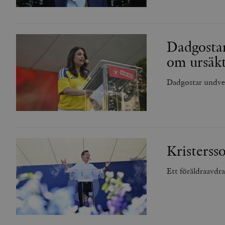
Dadgostar
om ursäk
Dadgostar undve
Kristerss
Ett föräldraavdrag