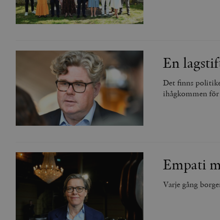
En lagstif
Det finns politik
ihågkommen för s
Empati mä
Varje gång borger