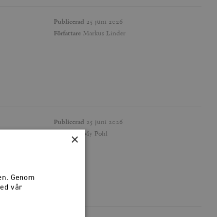
Publicerad
25 juni 2026
Författare
Markus Linder
Publicerad
25 juni 2026
Författare
My Pohl
×
sen. Genom
med vår