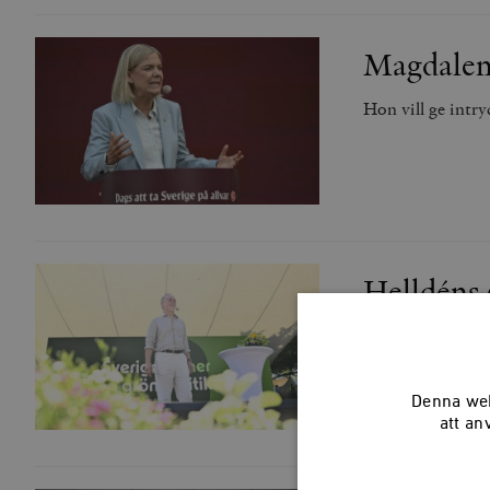
Magdalena 
Hon vill ge intry
Helldéns 
Under Miljöpartie
Denna web
att an