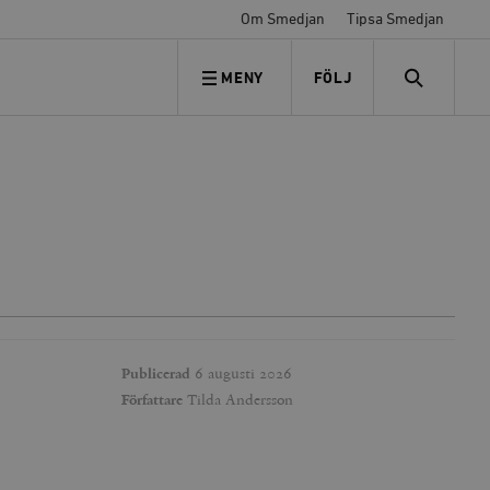
Om Smedjan
Tipsa Smedjan
MENY
FÖLJ
FÖLJ OSS
SEARCH
Publicerad
6 augusti 2026
Författare
Tilda Andersson