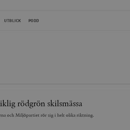
UTBLICK
PODD
klig rödgrön skilsmässa
a och Miljöpartiet rör sig i helt olika riktning.