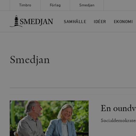
Timbro
Förlag
Smedjan
Timbro
SAMHÄLLE
IDÉER
EKONOMI
Smedjan
En oundvi
Socialdemokratern