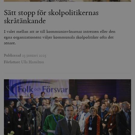
Sätt stopp för skolpolitikernas
skråtänkande
I valet mellan att se till kommuninvånarnas intressen eller den
egna organisationens väljer kommunala skolpolitiker ofta det
senare.
Publicerad
23 januari 2025
Författare
Ulla Hamilton