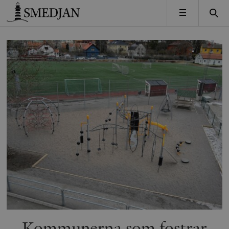
Timbro
MENY
Kommunerna som fostrar