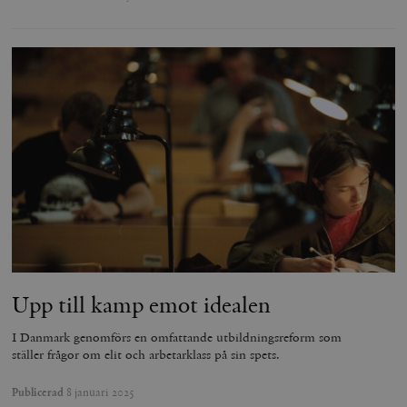
Upp till kamp emot idealen
I Danmark genomförs en omfattande utbildningsreform som
ställer frågor om elit och arbetarklass på sin spets.
Publicerad
8 januari 2025