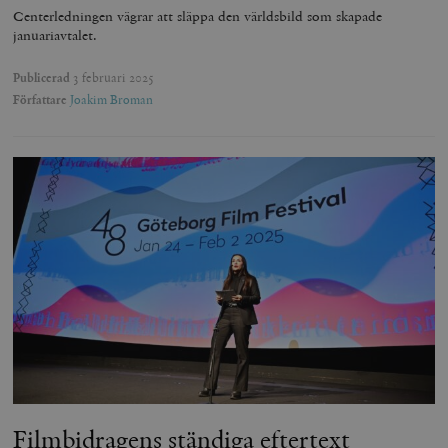
Centerledningen vägrar att släppa den världsbild som skapade
januariavtalet.
Publicerad
3 februari 2025
Författare
Joakim Broman
Filmbidragens ständiga eftertext