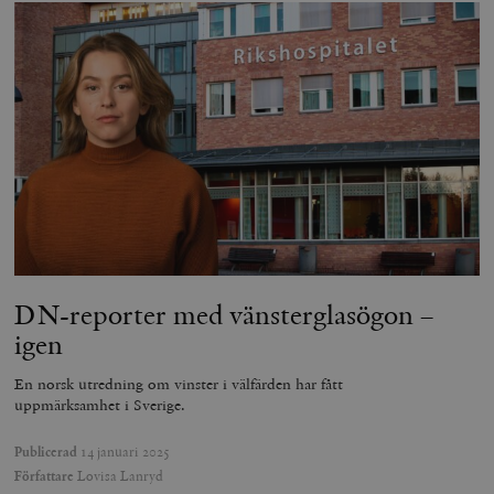
DN-reporter med vänster­glasögon –
igen
En norsk utredning om vinster i välfärden har fått
uppmärksamhet i Sverige.
Publicerad
14 januari 2025
Författare
Lovisa Lanryd