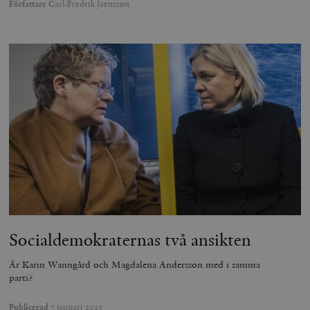
Författare
Carl-Fredrik Jaensson
Socialdemokraternas två ansikten
Är Karin Wanngård och Magdalena Andersson med i samma
parti?
Publicerad
7 januari 2025