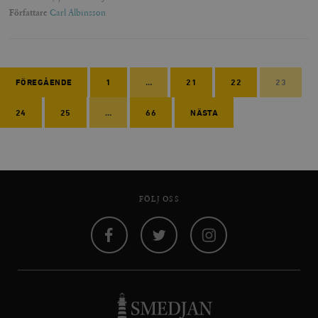
Författare
Carl Albinsson
FÖREGÅENDE
1
…
21
22
23
24
25
…
66
NÄSTA
FÖLJ OSS
Facebook
Twitter
Instagram