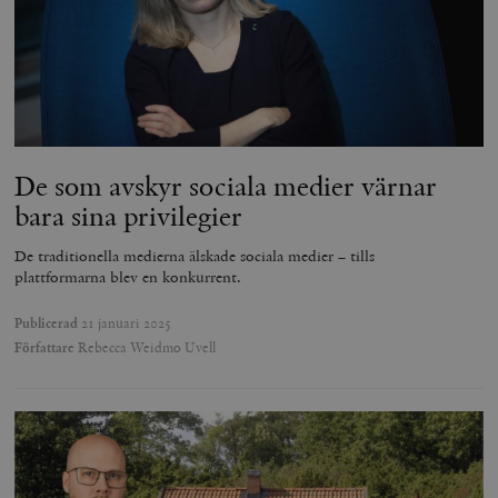
woocommerce_items_in_cart
Automattic
S
Inc.
timbro.se
wp_woocommerce_session_[abcdef0123456789]
timbro.se
2
{32}
__cf_bm
Cloudflare
De som avskyr sociala medier värnar
Inc.
m
.myfonts.net
bara sina privilegier
De traditionella medierna älskade sociala medier – tills
plattformarna blev en konkurrent.
Publicerad
21 januari 2025
Författare
Rebecca Weidmo Uvell
_hjAbsoluteSessionInProgress
Hotjar Ltd
.timbro.se
m