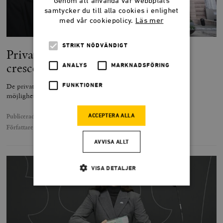
Genom att använda vår webbplats
samtycker du till alla cookies i enlighet
med vår cookiepolicy.
Läs mer
STRIKT NÖDVÄNDIGT
Privata medel ger Operan ett nytt
crescendo
ANALYS
MARKNADSFÖRING
De privata donationerna till operahusets renovering visar på
FUNKTIONER
möjligheterna att skapa en friare kultursektor.
Publicerad
22 januari 2025
ACCEPTERA ALLA
Författare
Anna D. Linder
AVVISA ALLT
VISA DETALJER
Strikt nödvändigt
Analys
Marknadsföring
Funktioner