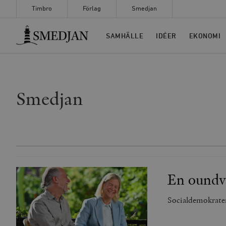
Timbro
Förlag
Smedjan
Timbro
SAMHÄLLE
IDÉER
EKONOMI
Smedjan
En oundvi
Socialdemokratern