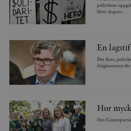
politikens uppgi
_gid
mailchimp_landing_site
först skapats.
__cf_bm
_gat_UA-19195086-1
_fbp
En lagstif
_ga_YBG49SLCTY
vuid
Det finns politik
_hjSessionUser_675006
ihågkommen för s
_hjIncludedInSessionSa
_hjSession_675006
Hur mycke
Om Centerpartiet 