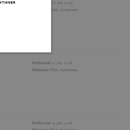
Publicerad
20 juli 2026
KTIONER
Författare
Tilda Andersson
Publicerad
15 juli 2026
Författare
Tilda Andersson
 inte användas ordentligt
agnens innehåll / data
påra början av
essioner. Den innehåller
Publicerad
15 juli 2026
Författare
Tilda Andersson