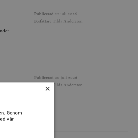
Publicerad
22 juli 2026
Författare
Tilda Andersson
under
Publicerad
20 juli 2026
Författare
Tilda Andersson
×
sen. Genom
med vår