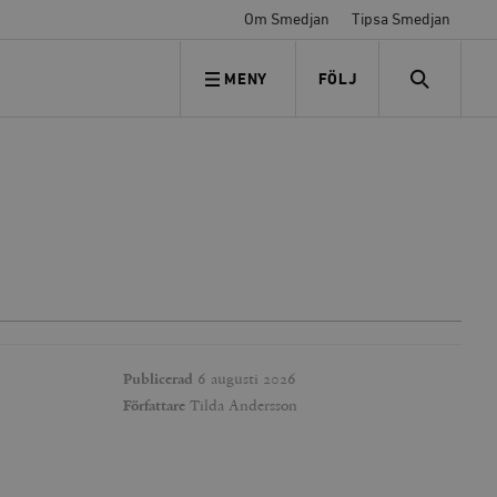
Om Smedjan
Tipsa Smedjan
MENY
FÖLJ
FÖLJ OSS
SEARCH
Publicerad
6 augusti 2026
Författare
Tilda Andersson