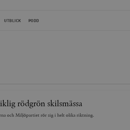
UTBLICK
PODD
klig rödgrön skilsmässa
a och Miljöpartiet rör sig i helt olika riktning.