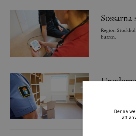
Sossarna 
Region Stockholm
bussen.
Ungdomsfä
Alla barn hör in
Denna web
att an