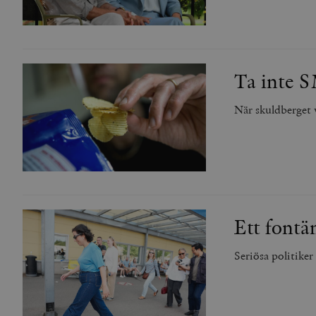
Ta inte S
När skuldberget v
Ett fontä
Seriösa politiker