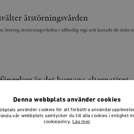
svälter ätstörningsvården
 återtog ätstörningsvården i offentlig regi och kastade de sjuka 
ngelser är det humana alternativet
te hemma på samma institution.
Denna webbplats använder cookies
bplats använder cookies för att förbättra användarupplevel
vända vår webbplats samtycker du till alla cookies i enlighet 
cookiepolicy.
Läs mer