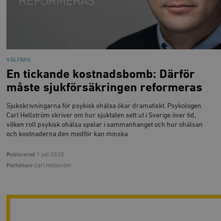
woocommerce_items_in_cart
Automattic
S
Inc.
timbro.se
VÄLFÄRD
En tickande kostnadsbomb: Därför
måste sjukförsäkringen reformeras
wp_woocommerce_session_[abcdef0123456789]
timbro.se
2
{32}
Sjukskrivningarna för psykisk ohälsa ökar dramatiskt. Psykologen
Carl Hellström skriver om hur sjuktalen sett ut i Sverige över tid,
__cf_bm
Cloudflare
Inc.
m
vilken roll psykisk ohälsa spelar i sammanhanget och hur ohälsan
.myfonts.net
och kostnaderna den medför kan minska.
Publicerad
1 juli 2020
Författare
Carl Hellström
_hjAbsoluteSessionInProgress
Hotjar Ltd