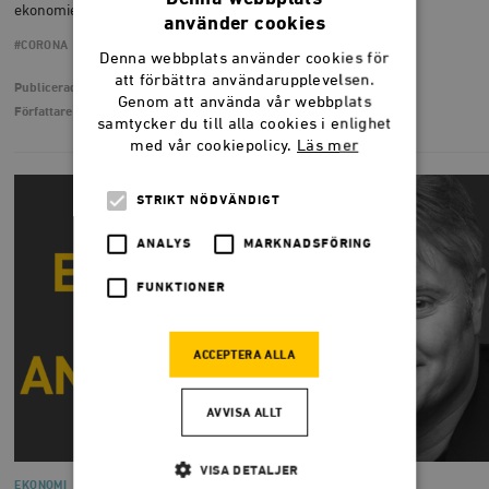
ekonomier har lägre risk för en djup…
använder cookies
#CORONA
#EKONOMI
Denna webbplats använder cookies för
att förbättra användarupplevelsen.
Publicerad
11 november 2020
Genom att använda vår webbplats
Författare
Christian Bjørnskov
samtycker du till alla cookies i enlighet
med vår cookiepolicy.
Läs mer
STRIKT NÖDVÄNDIGT
ANALYS
MARKNADSFÖRING
FUNKTIONER
ACCEPTERA ALLA
AVVISA ALLT
VISA DETALJER
EKONOMI