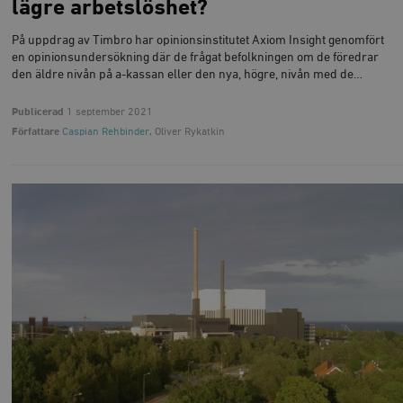
lägre arbetslöshet?
På uppdrag av Timbro har opinionsinstitutet Axiom Insight genomfört
en opinions­­undersökning där de frågat befolk­ningen om de föredrar
den äldre nivån på a-kassan eller den nya, högre, nivån med de…
Publicerad
1 september 2021
Författare
Caspian Rehbinder
, Oliver Rykatkin