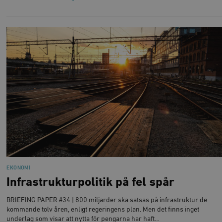
EKONOMI
Infrastrukturpolitik på fel spår
BRIEFING PAPER #34 | 800 miljarder ska satsas på infrastruktur de
kommande tolv åren, enligt regeringens plan. Men det finns inget
underlag som visar att nytta för pengarna har haft…