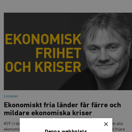
EKONOMI
Ekonomiskt fria länder får färre och
mildare ekonomiska kriser
×
#29 | I denna rapport går professor Christian Bjørnskov igenom alla
ekonomiska kriser sedan 1993, och kan visa att länder med en friare
Denna webbplats