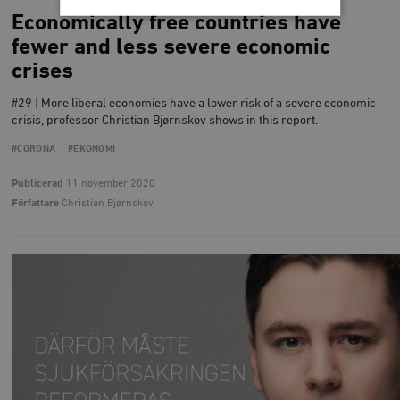
Economically free countries have
fewer and less severe economic
Strikt nödvändigt
Analys
crises
Marknadsföring
Funktioner
#29 | More liberal economies have a lower risk of a severe economic
Strikt nödvändiga kakor tillåter
crisis, professor Christian Bjørnskov shows in this report.
kärnwebbplatsfunktioner som användarinloggning
och kontohantering. Webbplatsen kan inte användas
#CORONA
#EKONOMI
ordentligt utan strikt nödvändiga cookies.
Leverantör
Publicerad
11 november 2020
Namn
U
/ Domän
Författare
Christian Bjørnskov
woocommerce_cart_hash
Automattic
S
Inc.
timbro.se
_hjFirstSeen
Hotjar Ltd
.timbro.se
m