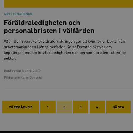
ARBETSMARKNAD
Föräldraledigheten och
personalbristen i välfärden
#20 | Den svenska föräldraförsäkringen gör att kvinnor är borta från
arbetsmarknaden i långa perioder. Kajsa Dovstad skriver om
kopplingen mellan föräldraledigheten och personalbristen i offentlig
sektor.
Publicerad
8 april 2019
Författare
Kajsa Dovstad
FÖREGÅENDE
1
2
3
4
NÄSTA