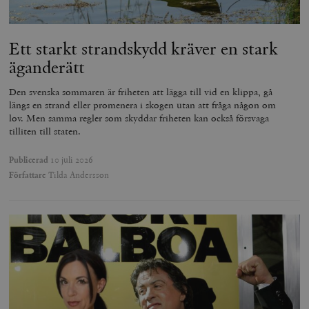
Ett starkt strandskydd kräver en stark
äganderätt
Den svenska sommaren är friheten att lägga till vid en klippa, gå
längs en strand eller promenera i skogen utan att fråga någon om
lov. Men samma regler som skyddar friheten kan också försvaga
tilliten till staten.
Publicerad
10 juli 2026
Författare
Tilda Andersson