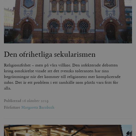
Den ofrihetliga sekularismen
Religionsfrihet – men på våra villkor. Den infekterade debatten
kring omskärelse visade att det svenska toleransen har sina
begränsningar när det kommer till religionens mer komplicerade
sidor. Det är ett problem i ett samhälle som påstås vara fritt för
alla.
Publicerad
16 oktober 2019
Författare
Margareta Barabash