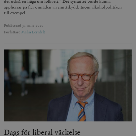
det också en fråga om folkvett.” Det synsättet borde kunna
appliceras på fler områden än smittskydd. Inom alkoholpolitiken
till exempel.
Publicerad
31 mars 2020
Författare
Malin Lernfelt
Dags för liberal väckelse