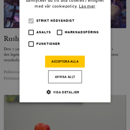
samtycker du till alla cookies i enlighet
med vår cookiepolicy.
Läs mer
STRIKT NÖDVÄNDIGT
ANALYS
MARKNADSFÖRING
Rush, Rand och trädgårdsodling
FUNKTIONER
Den 7 januari i år avled Neil Peart, trummis och textförfattare i
det legendariska rockbandet Rush. Det har såväl liberaler som rent
musikaliska fans anledning att sörja.
ACCEPTERA ALLA
Publicerad
31 januari 2020
AVVISA ALLT
Författare
Hanna Wagenius
VISA DETALJER
Strikt nödvändigt
Analys
Marknadsföring
Funktioner