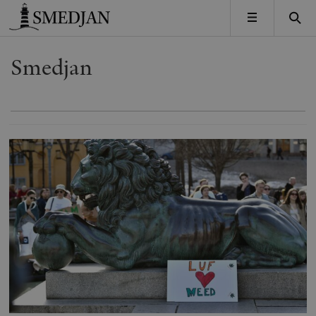
Timbro
MENY
Smedjan