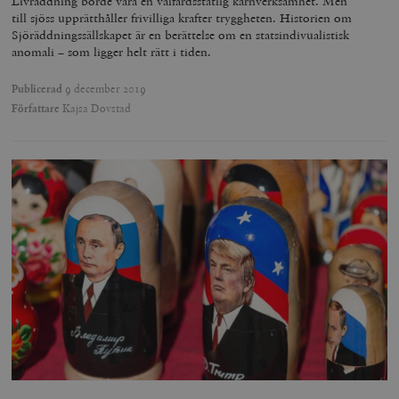
Livräddning borde vara en välfärdsstatlig kärnverksamhet. Men
till sjöss upprätthåller frivilliga krafter tryggheten. Historien om
Sjöräddningssällskapet är en berättelse om en statsindivualistisk
anomali – som ligger helt rätt i tiden.
Publicerad
9 december 2019
Författare
Kajsa Dovstad