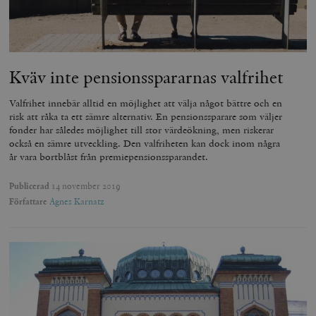
Kväv inte pensionsspararnas valfrihet
Valfrihet innebär alltid en möjlighet att välja något bättre och en
risk att råka ta ett sämre alternativ. En pensionssparare som väljer
fonder har således möjlighet till stor värdeökning, men riskerar
också en sämre utveckling. Den valfriheten kan dock inom några
år vara bortblåst från premiepensionssparandet.
Publicerad
14 november 2019
Författare
Agnes Karnatz