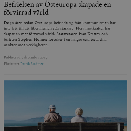
Befrielsen av Östeuropa skapade en
förvirrad värld
De 30 åren sedan Östeuropa befriade sig från kommunismen har
inte lett till att liberalismen står starkare. Flera motkrafter har
skapat en mer förvirrad värld. Statsvetaren Ivan Krastev och
juristen Stephen Holmes försöker i en längre essä testa sina
insikter mot verkligheten.
Publicerad
5 december 2019
Författare
Patrik Strömer