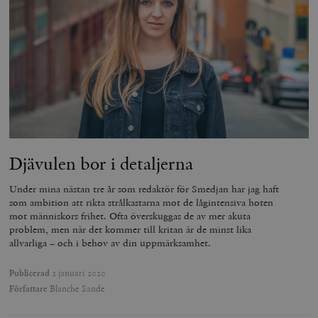
timbro.se
wp_woocommerce_session_[abcdef0123456789]
timbro.se
2
{32}
__cf_bm
Cloudflare
Inc.
m
.myfonts.net
Djävulen bor i detaljerna
Under mina nästan tre år som redaktör för Smedjan har jag haft
som ambition att rikta strålkastarna mot de lågintensiva hoten
mot människors frihet. Ofta överskuggas de av mer akuta
problem, men när det kommer till kritan är de minst lika
_hjAbsoluteSessionInProgress
Hotjar Ltd
allvarliga – och i behov av din uppmärksamhet.
.timbro.se
m
Publicerad
2 januari 2020
Författare
Blanche Sande