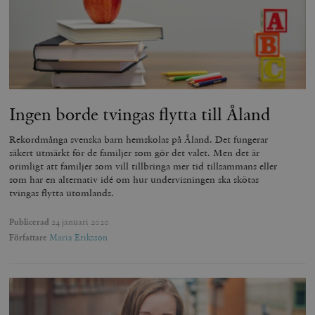
Strikt nödvändiga kakor tillåter
kärnwebbplatsfunktioner som användarinloggning
och kontohantering. Webbplatsen kan inte användas
ordentligt utan strikt nödvändiga cookies.
Leverantör
Namn
U
/ Domän
woocommerce_cart_hash
Automattic
S
Inc.
Ingen borde tvingas flytta till Åland
timbro.se
Rekordmånga svenska barn hemskolas på Åland. Det fungerar
säkert utmärkt för de familjer som gör det valet. Men det är
_hjFirstSeen
Hotjar Ltd
orimligt att familjer som vill tillbringa mer tid tillsammans eller
.timbro.se
m
som har en alternativ idé om hur undervisningen ska skötas
tvingas flytta utomlands.
Publicerad
24 januari 2020
Författare
Maria Eriksson
woocommerce_items_in_cart
Automattic
S
Inc.