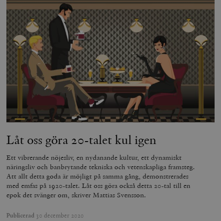
Låt oss göra 20-talet kul igen
Ett vibrerande nöjesliv, en nydanande kultur, ett dynamiskt
näringsliv och banbrytande tekniska och vetenskapliga framsteg.
Att allt detta goda är möjligt på samma gång, demonstrerades
med emfas på 1920-talet. Låt oss göra också detta 20-tal till en
epok det svänger om, skriver Mattias Svensson.
Publicerad
30 december 2020