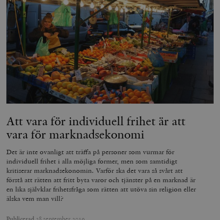
Att vara för individuell frihet är att
vara för marknadsekonomi
Det är inte ovanligt att träffa på personer som vurmar för
individuell frihet i alla möjliga former, men som samtidigt
kritiserar marknadsekonomin. Varför ska det vara så svårt att
förstå att rätten att fritt byta varor och tjänster på en marknad är
en lika självklar frihetsfråga som rätten att utöva sin religion eller
älska vem man vill?
Publicerad
28 september 2019