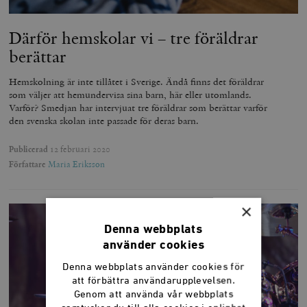
Därför hemskolar vi – tre föräldrar
berättar
Hemskolning är inte tillåtet i Sverige. Ändå finns det föräldrar
som väljer att hemundervisa sina barn, här eller utomlands.
Varför? Smedjan har intervjuat tre föräldrar som berättar varför
den svenska skolan inte passade för deras barn.
Publicerad
12 februari 2020
Författare
Maria Eriksson
×
Denna webbplats
använder cookies
Denna webbplats använder cookies för
att förbättra användarupplevelsen.
Genom att använda vår webbplats