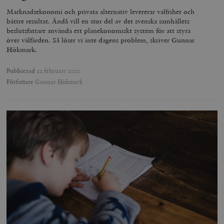
Marknadsekonomi och privata alternativ levererar valfrihet och
bättre resultat. Ändå vill en stor del av det svenska samhällets
beslutsfattare använda ett planekonomiskt system för att styra
över välfärden. Så löser vi inte dagens problem, skriver Gunnar
Hökmark.
Publicerad
22 februari 2020
Författare
Gunnar Hökmark