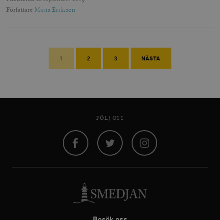
Författare
Maria Eriksson
1
2
3
NÄSTA
FÖLJ OSS
Facebook
Twitter
Instagram
Besök oss