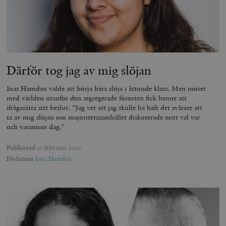
Därför tog jag av mig slöjan
Inas Hamdan valde att börja bära slöja i åttonde klass. Men mötet
med världen utanför den segregerade förorten fick henne att
ifrågasätta sitt beslut. ”Jag vet att jag skulle ha haft det svårare att
ta av mig slöjan om majoritetssamhället diskuterade mitt val var
och varannan dag.”
Publicerad
21 februari 2020
Författare
Inas Hamdan