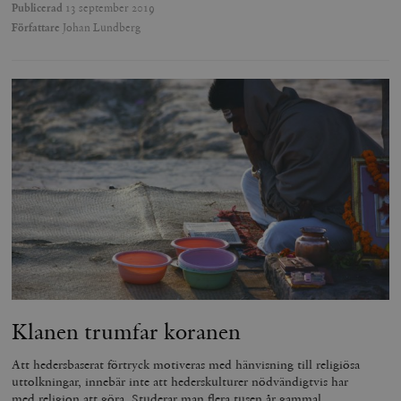
Publicerad
13 september 2019
Författare
Johan Lundberg
Klanen trumfar koranen
Att hedersbaserat förtryck motiveras med hänvisning till religiösa
uttolkningar, innebär inte att hederskulturer nödvändigtvis har
med religion att göra. Studerar man flera tusen år gammal