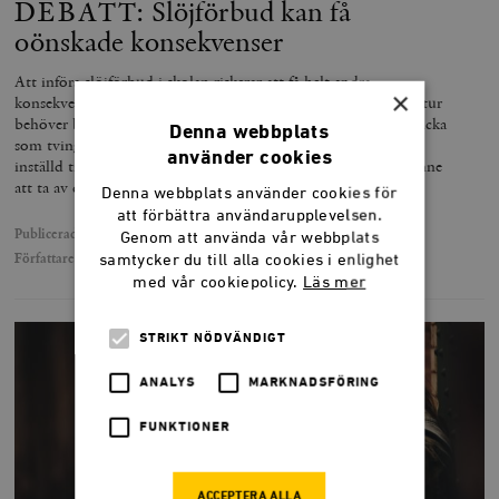
DEBATT: Slöjförbud kan få
oönskade konsekvenser
Att införa slöjförbud i skolan riskerar att få helt andra
×
konsekvenser än de önskade. Försöken att bekämpa hederskultur
behöver bygga på en bättre förståelse av problematiken. En flicka
Denna webbplats
som tvingas bära huvudduk kommer inte att bli mer positivt
använder cookies
inställd till majoritetssamhället om skolan försöker tvinga henne
att ta av den, skriver Hamid Zafar och Eli Göndör.
Denna webbplats använder cookies för
att förbättra användarupplevelsen.
Publicerad
5 juni 2019
Genom att använda vår webbplats
Författare
Hamid Zafar, Eli Göndör
samtycker du till alla cookies i enlighet
med vår cookiepolicy.
Läs mer
STRIKT NÖDVÄNDIGT
ANALYS
MARKNADSFÖRING
FUNKTIONER
ACCEPTERA ALLA