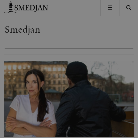
Timbro
MENY
Smedjan