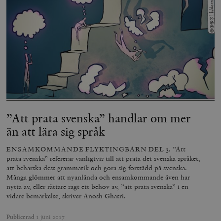
”Att prata svenska” handlar om mer
än att lära sig språk
ENSAMKOMMANDE FLYKTINGBARN DEL 3. ”Att
prata svenska” refererar vanligtvis till att prata det svenska språket,
att behärska dess grammatik och göra sig förstådd på svenska.
Många glömmer att nyanlända och ensamkommande även har
nytta av, eller rättare sagt ett behov av, ”att prata svenska” i en
vidare bemärkelse, skriver Anosh Ghasri.
Publicerad
1 juni 2017