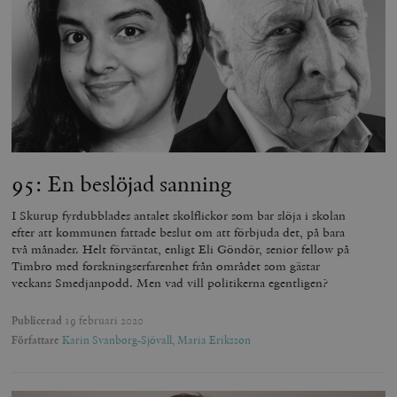
95: En beslöjad sanning
I Skurup fyrdubblades antalet skolflickor som bar slöja i skolan
efter att kommunen fattade beslut om att förbjuda det, på bara
två månader. Helt förväntat, enligt Eli Göndör, senior fellow på
Timbro med forskningserfarenhet från området som gästar
veckans Smedjanpodd. Men vad vill politikerna egentligen?
Publicerad
19 februari 2020
Författare
Karin Svanborg-Sjövall
,
Maria Eriksson