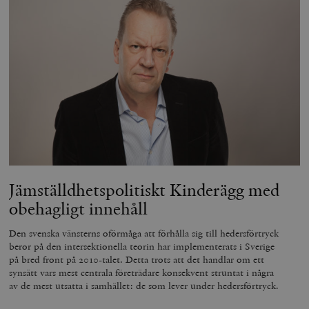
Jämställdhetspolitiskt Kinderägg med
obehagligt innehåll
Den svenska vänsterns oförmåga att förhålla sig till hedersförtryck
beror på den intersektionella teorin har implementerats i Sverige
på bred front på 2010-talet. Detta trots att det handlar om ett
synsätt vars mest centrala företrädare konsekvent struntat i några
av de mest utsatta i samhället: de som lever under hedersförtryck.