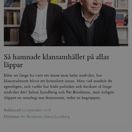
_hjFirstSeen
Hotjar Ltd
.timbro.se
m
Så hamnade klansamhället på allas
läppar
woocommerce_items_in_cart
Automattic
S
Inc.
timbro.se
Efter att länge ha varit ett ämne man helst undvikit, har
klanstrukturer blivit ett brännhett ämne. Men vad innebär de
egentligen, och varför har både politiker och forskare så länge
undvikit det? Johan Lundberg och Per Brinkemo, som nyligen
wp_woocommerce_session_[abcdef0123456789]
timbro.se
2
{32}
släppte en antologi om fenomenet, reder ut begreppen.
__cf_bm
Cloudflare
Inc.
m
Publicerad
25 september 2018
.myfonts.net
Författare
Per Brinkemo
, Johan Lundberg