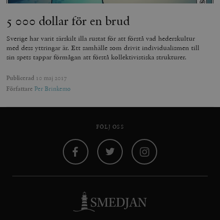
5 000 dollar för en brud
Sverige har varit särskilt illa rustat för att förstå vad hederskultur
med dess yttringar är. Ett samhälle som drivit individualismen till
sin spets tappar förmågan att förstå kollektivistiska strukturer.
Publicerad
10 maj 2017
Författare
Per Brinkemo
FÖLJ OSS
Facebook
Twitter
Instagram