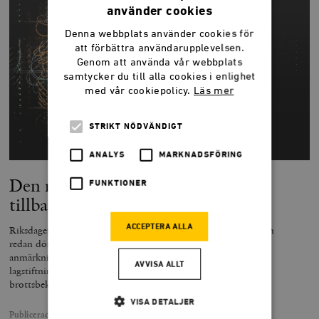
använder cookies
Denna webbplats använder cookies för
att förbättra användarupplevelsen.
Genom att använda vår webbplats
samtycker du till alla cookies i enlighet
med vår cookiepolicy.
Läs mer
STRIKT NÖDVÄNDIGT
ANALYS
MARKNADSFÖRING
Den rättsvidriga datalagringen är
FUNKTIONER
tillbaka
ACCEPTERA ALLA
Riksdagen har valt att återinföra den generella datalagring som
redan dömts ut som rättsvidrig av EU-domstolen. Det är ett
anmärkningsvärt beslut, framför allt med tanke på att
AVVISA ALLT
lagstiftningen inte ens har visats vara särskilt viktig för
brottsbekämpning.
VISA DETALJER
Publicerad
29 juni 2019