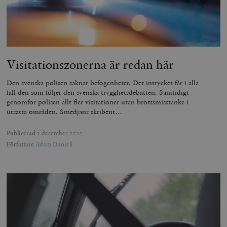
Visitationszonerna är redan här
Den svenska polisen saknar befogenheter. Det intrycket får i alla
fall den som följer den svenska trygghetsdebatten. Samtidigt
genomför polisen allt fler visitationer utan brottsmisstanke i
utsatta områden. Smedjans skribent…
Publicerad
1 december 2020
Författare
Adam Danieli