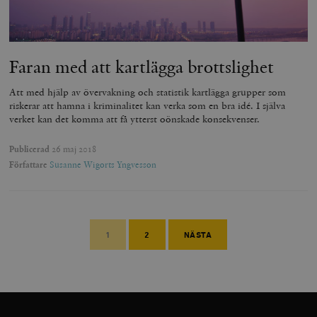
Faran med att kartlägga brottslighet
Att med hjälp av övervakning och statistik kartlägga grupper som
riskerar att hamna i kriminalitet kan verka som en bra idé. I själva
verket kan det komma att få ytterst oönskade konsekvenser.
Publicerad
26 maj 2018
Författare
Susanne Wigorts Yngvesson
1
2
NÄSTA