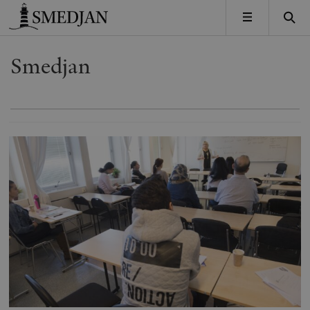
Timbro
MENY
Smedjan