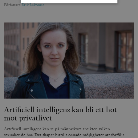
Författare
Erik Lakomaa
Strikt nödvändigt
Analys
Marknadsföring
Funktioner
Strikt nödvändiga kakor tillåter
kärnwebbplatsfunktioner som användarinloggning
och kontohantering. Webbplatsen kan inte användas
ordentligt utan strikt nödvändiga cookies.
Leverantör
Namn
U
/ Domän
woocommerce_cart_hash
Automattic
S
Inc.
timbro.se
_hjFirstSeen
Hotjar Ltd
Artificiell intelligens kan bli ett hot
.timbro.se
m
mot privatlivet
Artificiell intelligens kan se på människors ansikten vilken
sexualiet de har. Det skapar hittills oanade möjligheter att förfölja