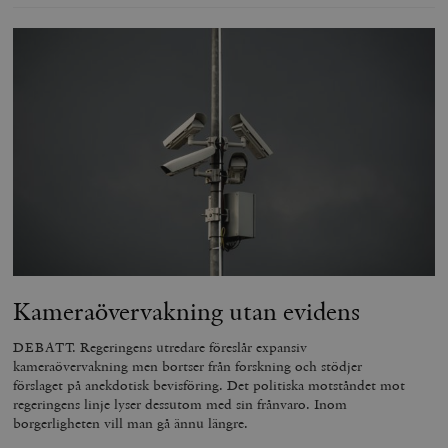
Kameraövervakning utan evidens
DEBATT. Regeringens utredare föreslår expansiv
kameraövervakning men bortser från forskning och stödjer
förslaget på anekdotisk bevisföring. Det politiska motståndet mot
regeringens linje lyser dessutom med sin frånvaro. Inom
borgerligheten vill man gå ännu längre.