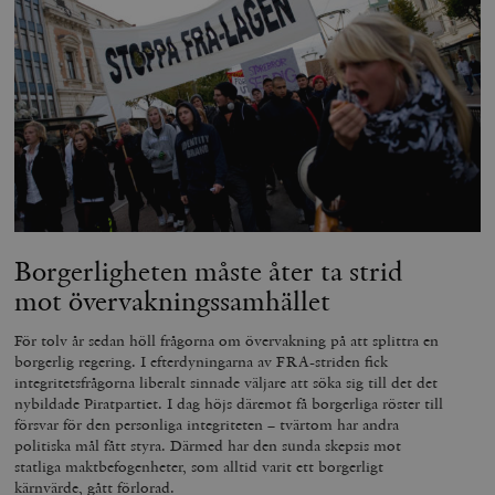
Borgerligheten måste åter ta strid
mot övervakningssamhället
För tolv år sedan höll frågorna om övervakning på att splittra en
borgerlig regering. I efterdyningarna av FRA-striden fick
integritetsfrågorna liberalt sinnade väljare att söka sig till det det
nybildade Piratpartiet. I dag höjs däremot få borgerliga röster till
försvar för den personliga integriteten – tvärtom har andra
politiska mål fått styra. Därmed har den sunda skepsis mot
statliga maktbefogenheter, som alltid varit ett borgerligt
kärnvärde, gått förlorad.