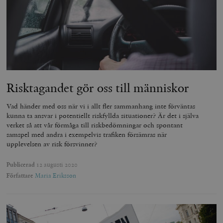
Risktagandet gör oss till människor
Vad händer med oss när vi i allt fler sammanhang inte förväntas
kunna ta ansvar i potentiellt riskfyllda situationer? Är det i själva
verket så att vår förmåga till riskbedömningar och spontant
samspel med andra i exempelvis trafiken försämras när
upplevelsen av risk försvinner?
Publicerad
12 augusti 2020
Författare
Maria Eriksson