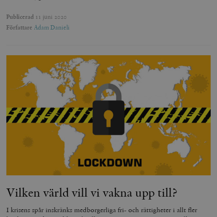
Publicerad
11 juni 2020
Författare
Adam Danieli
Vilken värld vill vi vakna upp till?
I krisens spår inskränks medborgerliga fri- och rättigheter i allt fler