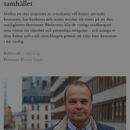
samhället
.timbro.se
m
Medan en stor majoritet av svenskarna vill kunna använda
kontanter, har bankerna och staten mycket att vinna på att den
möjligheten försvinner. Förlorarna blir de vanliga medborgare
som värnar sin säkerhet och personliga integritet – och många av
dem bidrar själva till utvecklingen genom att välja bort kontanter
i sin vardag.
Publicerad
30 maj 2019
__cf_bm
Cloudflare
Inc.
m
Författare
Blanche Sande
.vimeo.com