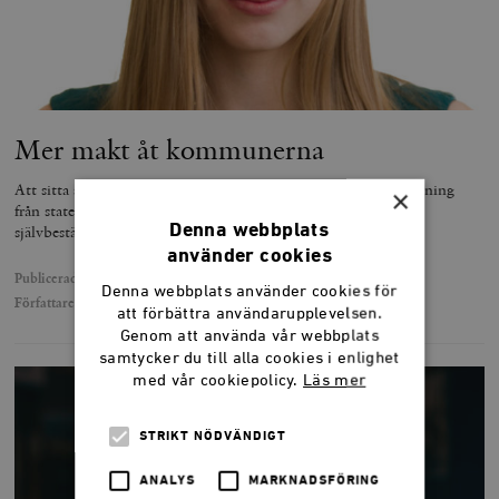
Mer makt åt kommunerna
Att sitta som kommunpolitiker och försöka hantera detaljstyrning
×
från staten kan vara frustrerande. Men ropar vi efter mer
Denna webbplats
självbestämmande måste vi också ta ansvaret som följer.
använder cookies
Publicerad
29 maj 2020
Denna webbplats använder cookies för
Författare
Hanna Wagenius
att förbättra användarupplevelsen.
Genom att använda vår webbplats
samtycker du till alla cookies i enlighet
med vår cookiepolicy.
Läs mer
STRIKT NÖDVÄNDIGT
ANALYS
MARKNADSFÖRING