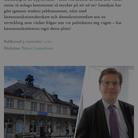
satsar så många kommuner så mycket på att nå ut? Smedjan har
gått igenom stadens jobbannonser, talat med
kommunikationsforskare och demokratiutredare om en
utveckling som väcker frågor om var politikerna tog vägen – har
kommunikatörerna tagit deras plats?
Publicerad
9 september 2020
Författare
Tobias Samuelsson