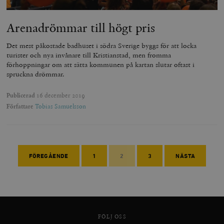
Arenadrömmar till högt pris
Det mest påkostade badhuset i södra Sverige byggs för att locka
turister och nya invånare till Kristianstad, men fromma
förhoppningar om att sätta kommunen på kartan slutar oftast i
spruckna drömmar.
Publicerad
16 december 2019
Författare
Tobias Samuelsson
FÖREGÅENDE
1
2
3
NÄSTA
FÖLJ OSS