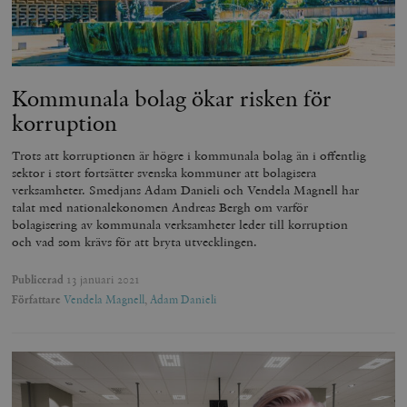
Kommunala bolag ökar risken för
korruption
Trots att korruptionen är högre i kommunala bolag än i offentlig
sektor i stort fortsätter svenska kommuner att bolagisera
verksamheter. Smedjans Adam Danieli och Vendela Magnell har
talat med nationalekonomen Andreas Bergh om varför
bolagisering av kommunala verksamheter leder till korruption
och vad som krävs för att bryta utvecklingen.
Publicerad
13 januari 2021
Författare
Vendela Magnell
,
Adam Danieli