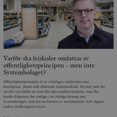
Varför ska friskolor omfattas av
offentlighetsprincipen – men inte
Systembolaget?
Offentlighetsprincipen är en svårslagen murbräcka mot
korruption, slöseri och allehanda maktmissbruk. Mycket talar för
att det vore klokt att även låta den omfatta friskolor, men fler
borde ifrågasätta det rimliga i att statliga företag som
Systembolaget, som har en historia av mutskandaler, helt slipper
undan medborgarnas insyn.