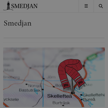
Timbro
MENY
Smedjan