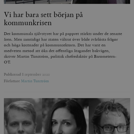
Vi har bara sett början på
kommunkrisen
Det kommunala självstyret har på pappret stärkts under de senaste
åren. Men samtidigt har staten vältrat över både svårlösta frågor
och höga kostnader på kommunsektorn. Det har varit en
medveten metod att öka det offentliga åtagandet bakvägen,
skriver Martin Tunström, politisk chefredaktör på Barometern-
OT.
Publicerad
8 september 2020
Författare
Martin Tunström