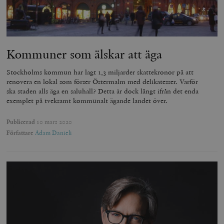
_hjSessionUser_675006
.timbro.se
1 år
Inc.
månad
av Vimeo-
.vimeo.com
videospelare
_hjIncludedInSessionSample_675006
.timbro.se
2
webbplatser.
minuter
_hjSession_675006
.timbro.se
30
minuter
Kommuner som älskar att äga
Stockholms kommun har lagt 1,3 miljarder skattekronor på att
renovera en lokal som förser Östermalm med delikatesser. Varför
ska staden alls äga en saluhall? Detta är dock långt ifrån det enda
exemplet på tveksamt kommunalt ägande landet över.
Publicerad
10 mars 2020
Författare
Adam Danieli