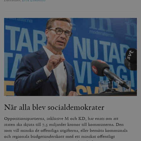
Författare
Erik Lakomaa
När alla blev socialdemokrater
Oppositionspartierna, inklusive M och KD, har enats om att
staten ska skjuta till 7,5 miljarder kronor till kommunerna. Den
som vill minska de offentliga utgifterna, eller bemöta kommunala
och regionala budgetunderskott med ett minskat offentligt