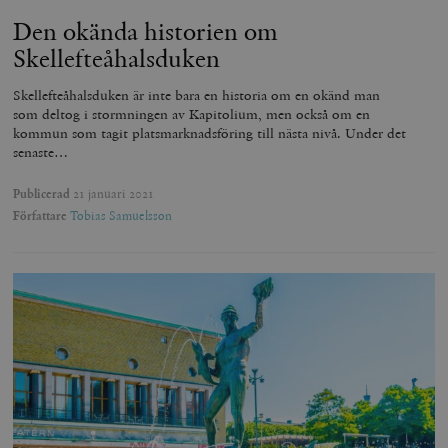
Den okända historien om
Skellefteåhalsduken
Skellefteåhalsduken är inte bara en historia om en okänd man
som deltog i stormningen av Kapitolium, men också om en
kommun som tagit platsmarknadsföring till nästa nivå. Under det
senaste…
Publicerad
21 januari 2021
Författare
Tobias Samuelsson