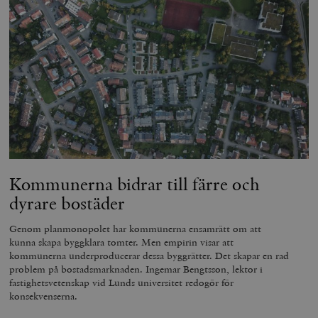
woocommerce_cart_hash
Automattic
S
Inc.
timbro.se
_hjFirstSeen
Hotjar Ltd
.timbro.se
m
Kommunerna bidrar till färre och
dyrare bostäder
woocommerce_items_in_cart
Automattic
S
Inc.
Genom planmonopolet har kommunerna ensamrätt om att
timbro.se
kunna skapa byggklara tomter. Men empirin visar att
kommunerna underproducerar dessa byggrätter. Det skapar en rad
problem på bostadsmarknaden. Ingemar Bengtsson, lektor i
fastighetsvetenskap vid Lunds universitet redogör för
wp_woocommerce_session_[abcdef0123456789]
timbro.se
2
konsekvenserna.
{32}
__cf_bm
Cloudflare