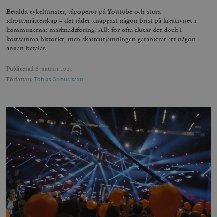
Betalda cykelturister, såpoperor på Youtube och stora
idrottsmästerskap – det råder knappast någon brist på kreativitet i
kommunernas marknadsföring. Allt för ofta slutar det dock i
kostsamma historier, men skatteutjämningen garanterar att någon
annan betalar.
Publicerad
6 januari 2020
Författare
Tobias Samuelsson