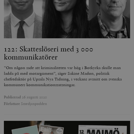
122: Skatteslöseri med 3 000
kommunikatörer
”Om någon sade att kriminaliteten var hög i Botkyrka skulle man
ladda på med motargument”, säger Sakine Madon, politisk
chefredaktör på Upsala Nya Tidning, i veckans avsnitt om svenska
kommuners kommunikationssatsningar.
Publicerad
26 augusti 2020
Författare
Smedjanpodden