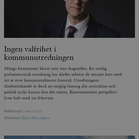
Ingen valfrihet i
kommunutredningen
Många kommuner klarar inte sina åtaganden. En statlig
parlamentarisk utredning har därför arbetat de senaste åren med
att se över kommunsektorns framtid. Utredningens
slutbetänkande är dock en sorglig läsning där centralism och
politik tycks kunna lösa det mesta. Konsumentens perspektiv
lyser helt med sin frånvaro.
Publicerad
2 mars 2020
Författare
Björn Hasselgren