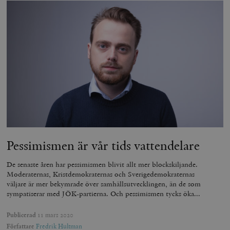
Pessimismen är vår tids vattendelare
De senaste åren har pessimismen blivit allt mer blockskiljande.
Moderaternas, Kristdemokraternas och Sverigedemokraternas
väljare är mer bekymrade över samhällsutvecklingen, än de som
sympatiserar med JÖK-partierna. Och pessimismen tycks öka...
Publicerad
11 mars 2020
Författare
Fredrik Hultman