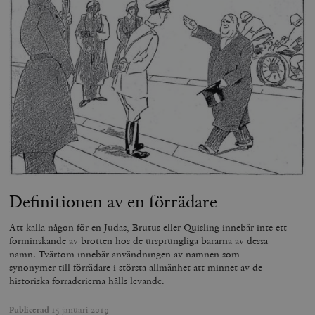
__cf_bm
Cloudflare
Inc.
m
.vimeo.com
Definitionen av en förrädare
Att kalla någon för en Judas, Brutus eller Quisling innebär inte ett
förminskande av brotten hos de ursprungliga bärarna av dessa
namn. Tvärtom innebär användningen av namnen som
synonymer till förrädare i största allmänhet att minnet av de
Leverantör
Namn
Utgång
B
/ Domän
historiska förräderierna hålls levande.
Leverantör /
Namn
Utgång
Beskrivning
_ga
Google LLC
1 år 1
D
Domän
.timbro.se
månad
a
Publicerad
15 januari 2019