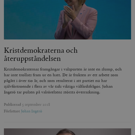
Kristdemokraterna och
återuppståndelsen
Kristdemokraternas framgångar i valspurten är inte en slump, och
har inte trollats fram ur en hatt. De är frukten av ett arbete som
pågått i över tio år, och som resulterat i att partiet nu har
självförtroende i flera av vår tids viktiga välfärdsfrågor. Johan
Ingerö tar pulsen på valrörelsens största överraskning.
Publicerad
5 september 2018
Författare
Johan Ingerö