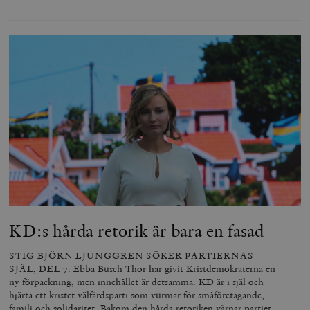
KD:s hårda retorik är bara en fasad
STIG-BJÖRN LJUNGGREN SÖKER PARTIERNAS
SJÄL, DEL 7. Ebba Busch Thor har givit Kristdemokraterna en
ny förpackning, men innehållet är detsamma. KD är i själ och
hjärta ett kristet välfärdsparti som vurmar för småföretagande,
familj och solidaritet. Bakom den hårda retoriken värnar partiet