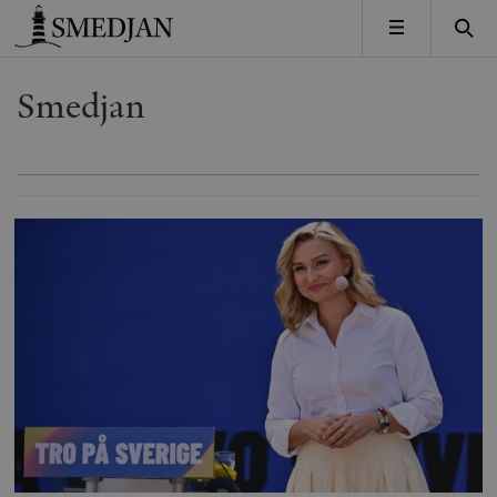
Timbro
MENY
Smedjan