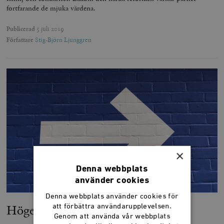
fortfarande de mjuka värdena.
Publicerad
5 juli 2019
Författare
Stig-Björn Ljunggren
×
Denna webbplats
använder cookies
Denna webbplats använder cookies för
Högerväljarna är den nya mitten
att förbättra användarupplevelsen.
Genom att använda vår webbplats