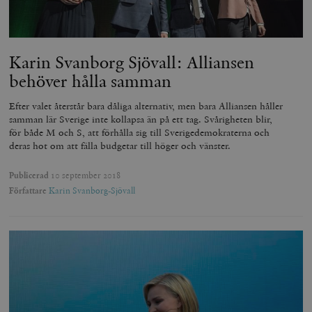
Karin Svanborg Sjövall: Alliansen
behöver hålla samman
Efter valet återstår bara dåliga alternativ, men bara Alliansen håller
samman lär Sverige inte kollapsa än på ett tag. Svårigheten blir,
för både M och S, att förhålla sig till Sverigedemokraterna och
deras hot om att fälla budgetar till höger och vänster.
Publicerad
10 september 2018
Författare
Karin Svanborg-Sjövall