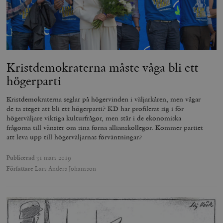
timbro.se
wp_woocommerce_session_[abcdef0123456789]
timbro.se
2
{32}
Kristdemokraterna måste våga bli ett
__cf_bm
Cloudflare
Inc.
m
högerparti
.myfonts.net
Kristdemokraterna seglar på högervinden i väljarkåren, men vågar
de ta steget att bli ett högerparti? KD har profilerat sig i för
högerväljare viktiga kulturfrågor, men står i de ekonomiska
frågorna till vänster om sina forna allianskollegor. Kommer partiet
att leva upp till högerväljarnas förväntningar?
Publicerad
31 mars 2019
Författare
Lars Anders Johansson
_hjAbsoluteSessionInProgress
Hotjar Ltd
.timbro.se
m