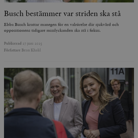
Busch bestämmer var striden ska stå
Ebba Busch krattar manegen för en valrörelse där sjukvård och
oppositionens tidigare misslyckanden ska stå i fokus.
Publicerad
27 juni 2025
Författare
Bean Khalil