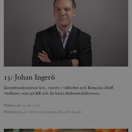
13: Johan Ingerö
Kristdemokraternas kris, vinster i välfärden och Reepalus bluff,
vårdköer, män på BB och de bästa dödsmetallskivorna.
Publicerad
19 juli 2018
Författare
Lars Anders Johansson, Blanche Sande