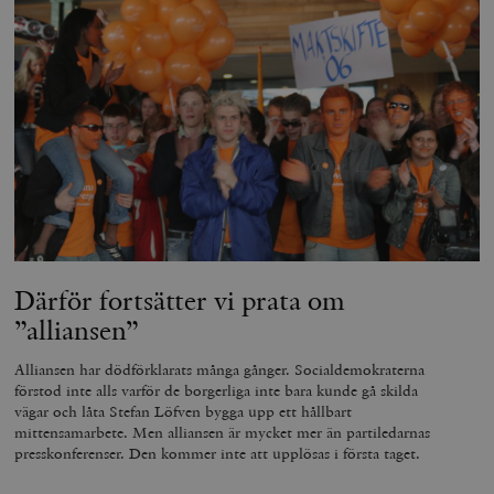
Därför fortsätter vi prata om
”alliansen”
Alliansen har dödförklarats många gånger. Socialdemokraterna
förstod inte alls varför de borgerliga inte bara kunde gå skilda
vägar och låta Stefan Löfven bygga upp ett hållbart
mittensamarbete. Men alliansen är mycket mer än partiledarnas
presskonferenser. Den kommer inte att upplösas i första taget.