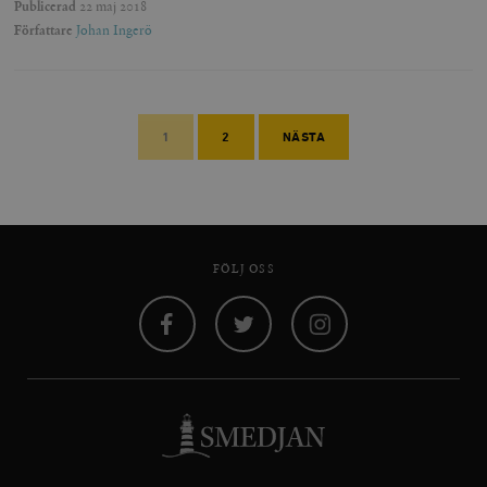
Publicerad
22 maj 2018
Författare
Johan Ingerö
1
2
NÄSTA
FÖLJ OSS
Facebook
Twitter
Instagram