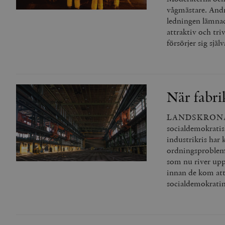
vågmästare. Andr
VISITOR_INFO1_LIVE
ledningen lämnad
attraktiv och tri
försörjer sig själv
_gid
mailchimp_landing_site
__cf_bm
_gat_UA-19195086-1
När fabri
_fbp
LANDSKRONA DEL 
_ga_YBG49SLCTY
vuid
socialdemokratisk
industrikris har
_hjSessionUser_675006
ordningsproblem 
_hjIncludedInSessionSa
som nu river upp
innan de kom att 
_hjSession_675006
socialdemokratin