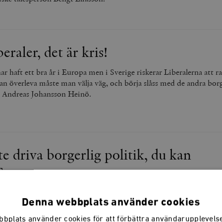
raler, det är kris!
har haft ett bra år i Europa men i Sverige riskerar Liberalerna att r
an överleva måste man välja väg, och börja slåss med de andra borg
er Andreas Johansson Heinö.
te driva borgerlig politik, du kan
s
 Liberalerna är så rädda för att ta makten och misslyckas att de int
är deras jobb att försöka, hur oddsen än ser ut. I stället för att låt
Denna webbplats använder cookies
a få sin vilja igenom har borgerliga partier en skyldighet att förs
bplats använder cookies för att förbättra användarupplevel