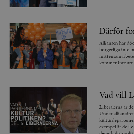
Därför fo
Alliansen har död
borgerliga inte b
mittensamarbete.
kommer inte att u
Vad vill 
Liberalerna är de
Under alliansåre
kulturdepartement
exempel är de i d
deras kulturpolit