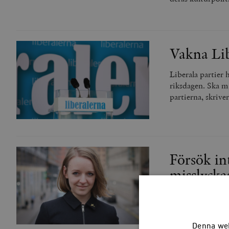
Vakna Libe
Liberala partier 
riksdagen. Ska m
partierna, skriv
Försök in
misslycka
Centerpartiet och
försöka – men det 
Socialdemokratern
Denna web