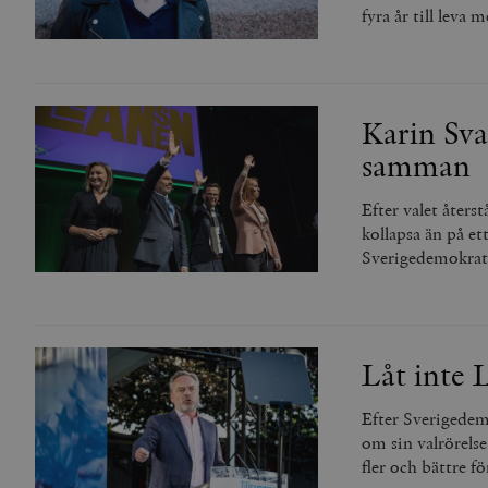
fyra år till leva 
Karin Sva
samman
Efter valet åters
kollapsa än på ett
Sverigedemokrater
Låt inte 
Efter Sverigedem
om sin valrörels
fler och bättre f