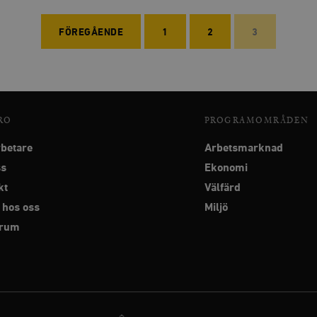
FÖREGÅENDE
1
2
3
RO
PROGRAMOMRÅDEN
betare
Arbetsmarknad
ss
Ekonomi
kt
Välfärd
 hos oss
Miljö
srum