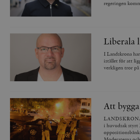
regeringen komm
_hjFirstSeen
woocommerce_items_in_
Liberala 
wp_woocommerce_sessio
{32}
I Landskrona har 
__cf_bm
istället för att
verkligen tror på
_hjAbsoluteSessionInPr
__cf_bm
Att bygga
LANDSKRONA DEL 
i huvudsak styrt
Namn
Namn
oppositionsbänken
_ga
YSC
Moderaterna och