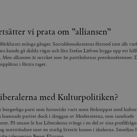
rtsätter vi prata om ”alliansen”
förklarats många gånger. Socialdemokraterna förstod inte alls var
ara kunde gå skilda vägar och låta Stefan Löfven bygga upp ett hål
 Men alliansen är mycket mer än partiledarnas presskonferenser. 
pplösas i första taget.
Liberalerna med Kulturpolitiken?
t borgerliga parti som historiskt varit mest förknippat med kultur
n hamnade partiet dock i skuggan av Moderaterna, som innehade
et. På senare år har Liberalerna svängt i en del av sina profilfrågor,
ag motståndare mot en statlig litterär kanon i skolorna. Smedjan h
iske talesperson Bengt Eliasson.