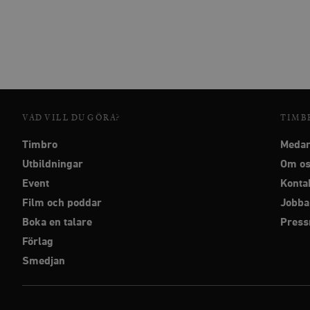
VAD VILL DU GÖRA?
TIMB
Timbro
Medar
Utbildningar
Om o
Event
Konta
Film och poddar
Jobba
Boka en talare
Pres
Förlag
Smedjan