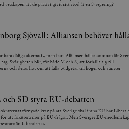
med vetskapen att de passivt givit sitt stöd åt en S-regering?
nborg Sjövall: Alliansen behöver håll
tår bara dåliga alternativ, men bara Alliansen håller samman lär Sver
 tag. Svårigheten blir, för både M och S, att förhålla sig till
na och deras hot om att fälla budgetar till höger och vänster.
L och SD styra EU-debatten
okraternas förnyade krav på att Sverige ska lämna EU har Liberale
e för att fokusera mer på EU-frågor. Men Sveriges EU-medlemska
örsvarare än Liberalerna.