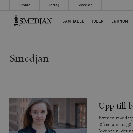
Timbro
Förlag
Smedjan
Timbro
SAMHÄLLE
IDÉER
EKONOMI
Smedjan
Upp till b
Efter en mandatp
löften om att gör
Menade ni det när 