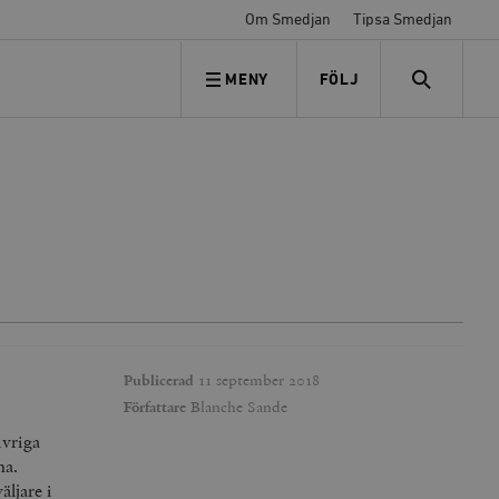
Om Smedjan
Tipsa Smedjan
MENY
FÖLJ
FÖLJ OSS
SEARCH
Publicerad
11 september 2018
Författare
Blanche Sande
ivriga
na.
äljare i