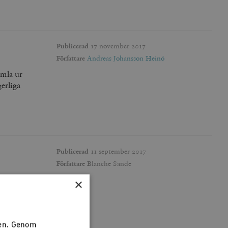
Publicerad
17 november 2017
Författare
Andreas Johansson Heinö
amla ur
erliga
Publicerad
11 september 2017
Författare
Blanche Sande
×
e ens vill
a
öka driva
sen. Genom