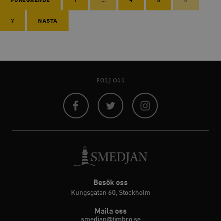
FÖREGÅENDE
1
…
4
5
6
7
NÄSTA
FÖLJ OSS
Facebook
Twitter
Instagram
Besök oss
Kungsgatan 60, Stockholm
Maila oss
smedjan@timbro.se