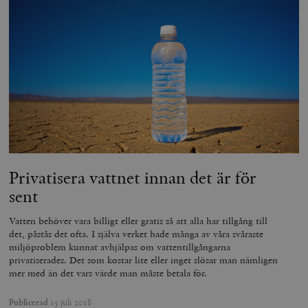
Privatisera vattnet innan det är för
sent
Vatten behöver vara billigt eller gratis så att alla har tillgång till
det, påstås det ofta. I själva verket hade många av våra svåraste
miljöproblem kunnat avhjälpas om vattentillgångarna
privatiserades. Det som kostar lite eller inget slösar man nämligen
mer med än det vars värde man måste betala för.
Publicerad
15 juli 2018