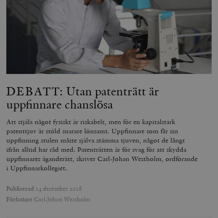
DEBATT: Utan patenträtt är
uppfinnare chanslösa
Att stjäla något fysiskt är riskabelt, men för en kapitalstark
patenttjuv är stöld snarare lönsamt. Uppfinnare som får sin
uppfinning stulen måste själva stämma tjuven, något de långt
ifrån alltid har råd med. Patenträtten är för svag för att skydda
uppfinnares äganderätt, skriver Carl-Johan Westholm, ordförande
i Uppfinnarkollegiet.
Publicerad
14 december 2018
Författare
Carl-Johan Westholm