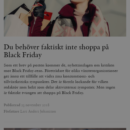
Du behöver faktiskt inte shoppa på
Black Friday
Som ett brev på posten kommer de, nyhetsinslagen om kritiken
mot Black Friday-rean. Företrädare för olika vänsterorganisationer
ges ännu ett tillfälle att vädra sina konsumtions- och
tillväxtkritiska synpunkter. Det är förstås lockande för vilken
redaktör som helst som delar aktivisternas sympatier. Men ingen
är faktiskt tvungen att shoppa på Black Friday.
Publicerad
23 november 2018
Författare
Lars Anders Johansson