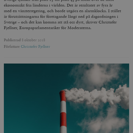
ekonomiskt fria länderna i världen. Det är resultatet av fyra år
med en vänsterregering, och borde utgöra en alarmklocka. I stället
__cf_bm
Cloudflare
är förutsättningarna för företagande långt ned på dagordningen i
Inc.
m
Sverige – och det kan komma att stå oss dyrt, skriver Christofer
.vimeo.com
Fjellner, Europaparlamentariker för Moderaterna.
Publicerad
8 oktober 2018
Författare
Christofer Fjellner
Leverantör
Namn
Utgång
B
/ Domän
Leverantör /
Namn
Utgång
Beskrivning
_ga
Google LLC
1 år 1
D
Domän
.timbro.se
månad
a
U
YSC
Google LLC
Session
Denna cookie 
e
.youtube.com
av YouTube fö
G
spåra visning