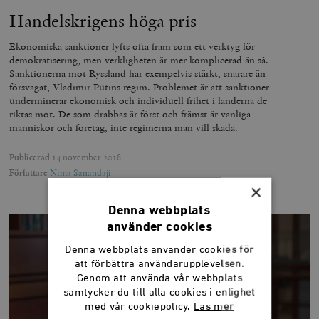
Handelskrigens höga pris
Ekonomiska sanktioner lyfts ofta fram som ett verktyg för
demokratisering, men verkligheten är mer komplicerad än så.
Sanktionerna mot Ryssland har exempelvis stärkt, snarare än
försvagat, Vladimir Putins regim. Problemet är att sanktioner
underminerar ekonomisk och individuell frihet i länderna de
riktas mot. De som drabbas är först och främst är vanliga
människor och företag, inte regimerna man vill skada.
Publicerad
14 november 2018
Författare
Nima Sanandaji
×
Denna webbplats
använder cookies
Denna webbplats använder cookies för
att förbättra användarupplevelsen.
Genom att använda vår webbplats
samtycker du till alla cookies i enlighet
med vår cookiepolicy.
Läs mer