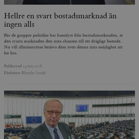
Hellre en svart bostadsmarknad än
ingen alls
För de grupper politiker har bannlyst från bostadsmarknaden, är
den svarta marknaden den sista chansen till ett drägligt boende.
Nu vill allmännyttan beröva dem även denna sista möjlighet att
bo bra.
Publicerad
14 maj 2018
Författare
Blanche Sande