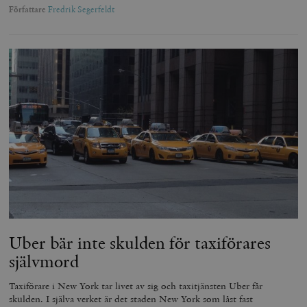
Författare
Fredrik Segerfeldt
Uber bär inte skulden för taxiförares
självmord
Taxiförare i New York tar livet av sig och taxitjänsten Uber får
skulden. I själva verket är det staden New York som låst fast