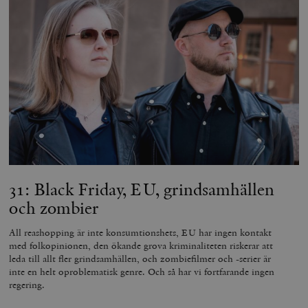
31: Black Friday, EU, grindsamhällen
och zombier
All reashopping är inte konsumtionshets, EU har ingen kontakt
med folkopinionen, den ökande grova kriminaliteten riskerar att
leda till allt fler grindsamhällen, och zombiefilmer och -serier är
inte en helt oproblematisk genre. Och så har vi fortfarande ingen
regering.