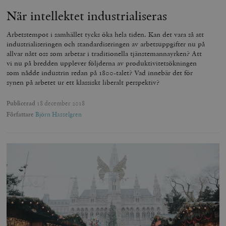
När intellektet industrialiseras
Arbetstempot i samhället tycks öka hela tiden. Kan det vara så att
industrialiseringen och standardiseringen av arbetsuppgifter nu på
allvar nått oss som arbetar i traditionella tjänstemannayrken? Att
vi nu på bredden upplever följderna av produktivitetsökningen
som nådde industrin redan på 1800-talet? Vad innebär det för
synen på arbetet ur ett klassiskt liberalt perspektiv?
Publicerad
18 december 2018
Författare
Björn Hasselgren