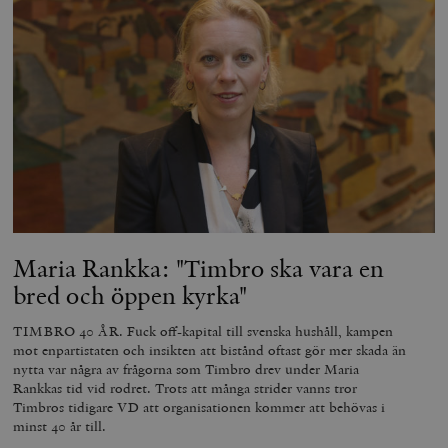
och kontohantering. Webbplatsen kan inte användas
ordentligt utan strikt nödvändiga cookies.
Leverantör
Namn
U
/ Domän
woocommerce_cart_hash
Automattic
S
Inc.
timbro.se
_hjFirstSeen
Hotjar Ltd
.timbro.se
m
Maria Rankka: "Timbro ska vara en
bred och öppen kyrka"
TIMBRO 40 ÅR. Fuck off-kapital till svenska hushåll, kampen
mot enpartistaten och insikten att bistånd oftast gör mer skada än
nytta var några av frågorna som Timbro drev under Maria
Rankkas tid vid rodret. Trots att många strider vanns tror
woocommerce_items_in_cart
Automattic
S
Timbros tidigare VD att organisationen kommer att behövas i
Inc.
timbro.se
minst 40 år till.