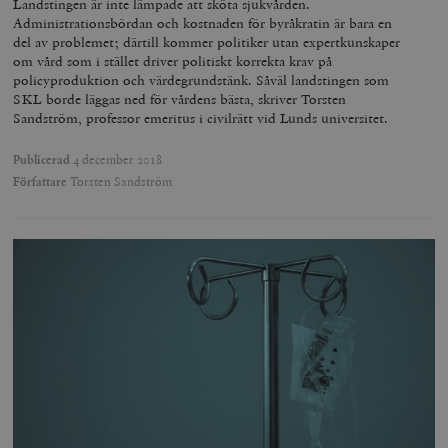
Landstingen är inte lämpade att sköta sjukvården.
Administrationsbördan och kostnaden för byråkratin är bara en
del av problemet; därtill kommer politiker utan expertkunskaper
om vård som i stället driver politiskt korrekta krav på
policyproduktion och värdegrundstänk. Såväl landstingen som
SKL borde läggas ned för vårdens bästa, skriver Torsten
Sandström, professor emeritus i civilrätt vid Lunds universitet.
Publicerad
4 december 2018
Författare
Torsten Sandström