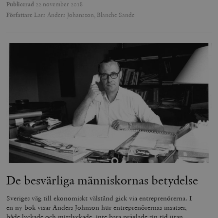
Publicerad
22 november 2018
Författare
Lars Anders Johansson, Blanche Sande
De besvärliga människornas betydelse
Sveriges väg till ekonomiskt välstånd gick via entreprenörerna. I
en ny bok visar Anders Johnson hur entreprenörernas insatser,
både lyckade och misslyckade, inte bara präglade sin tid utan