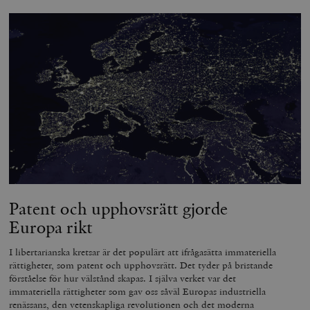
Patent och upphovsrätt gjorde
Europa rikt
I libertarianska kretsar är det populärt att ifrågasätta immateriella
rättigheter, som patent och upphovsrätt. Det tyder på bristande
förståelse för hur välstånd skapas. I själva verket var det
immateriella rättigheter som gav oss såväl Europas industriella
renässans, den vetenskapliga revolutionen och det moderna