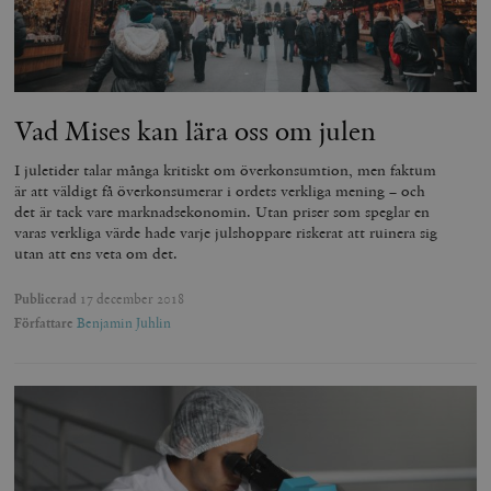
Vad Mises kan lära oss om julen
I juletider talar många kritiskt om överkonsumtion, men faktum
är att väldigt få överkonsumerar i ordets verkliga mening – och
det är tack vare marknadsekonomin. Utan priser som speglar en
varas verkliga värde hade varje julshoppare riskerat att ruinera sig
utan att ens veta om det.
Publicerad
17 december 2018
Författare
Benjamin Juhlin