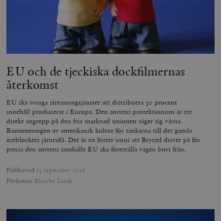
t
reklamproduk
såsom realti
_ga_YBG49SLCTY
.timbro.se
1 år 1
D
från
månad
G
tredjepartsa
b
vuid
Vimeo.com
1 år 1
Dessa kakor 
_hjSessionUser_675006
.timbro.se
1 år
Inc.
månad
av Vimeo-
.vimeo.com
videospelare
_hjIncludedInSessionSample_675006
.timbro.se
2
webbplatser.
minuter
EU och de tjeckiska dockfilmernas
återkomst
_hjSession_675006
.timbro.se
30
minuter
EU ska tvinga streamingtjänster att distribuera 30 procent
innehåll producerat i Europa. Den sortens protektionism är ett
direkt angrepp på den fria marknad unionen säger sig värna.
Ransoneringen av amerikansk kultur för tankarna till det gamla
östblockets järnridå. Det är en bitter ironi att Bryssel driver på för
precis den sortens samhälle EU ska föreställa vägen bort från.
Publicerad
13 september 2018
Författare
Blanche Sande