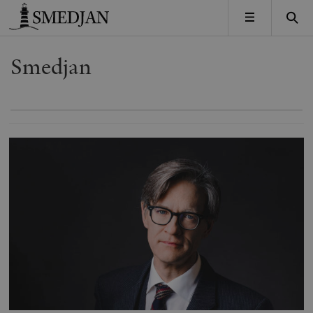
Timbro
MENY
Smedjan