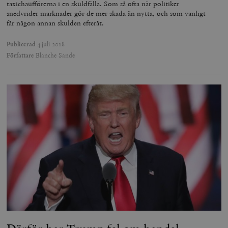
taxichaufförerna i en skuldfälla. Som så ofta när politiker
snedvrider marknader gör de mer skada än nytta, och som vanligt
får någon annan skulden efteråt.
Publicerad
4 juli 2018
Författare
Blanche Sande